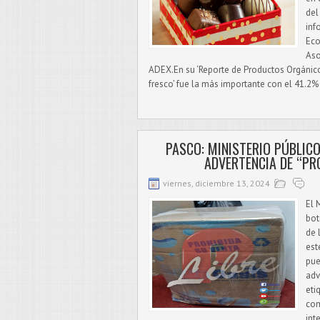
del
inf
Eco
Aso
ADEX.En su ‘Reporte de Productos Orgánicos
fresco’ fue la más importante con el 41.2% 
PASCO: MINISTERIO PÚBLI
ADVERTENCIA DE “PR
viernes, diciembre 13, 2024
El 
bot
de 
est
pue
adv
eti
com
int