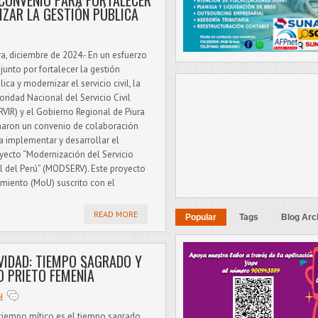
 CONVENIO PARA FORTALECER
NIZAR LA GESTIÓN PÚBLICA
ra, diciembre de 2024.- En un esfuerzo
junto por fortalecer la gestión
lica y modernizar el servicio civil, la
oridad Nacional del Servicio Civil
RVIR) y el Gobierno Regional de Piura
maron un convenio de colaboración
a implementar y desarrollar el
yecto “Modernización del Servicio
il del Perú” (MODSERV). Este proyecto
iento (MoU) suscrito con el
.
READ MORE
Popular
Tags
Blog Arc
VIDAD: TIEMPO SAGRADO Y
O PRIETO FEMENÍA
N
 tiempo mítico es el tiempo sagrado,