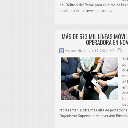
del Delito y del Penal para el inicio de las
resultado de las investigaciones...
MÁS DE 573 MIL LÍNEAS MÓVI
OPERADORA EN NOV
viernes, diciembre 13, 2024
Se 
por
que
mer
573
emp
que
fre
de 
representar la cifra más alta de portacion
Organismo Supervisor de Inversión Privada.