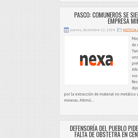
PASCO: COMUNEROS SE SIE
EMPRESA MI
jueves, diciembre 12, 2024
NOTICIA 
Min
de 
Yan
uno
pre
Afi
sus
Res
dij
por la extracción de material no metálico 
mineras. Afirmó...
DEFENSORÍA DEL PUEBLO PID
FALTA DE OBSTETRA EN CE