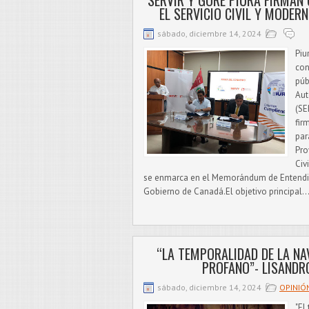
SERVIR Y GORE PIURA FIRMAN
EL SERVICIO CIVIL Y MODER
sábado, diciembre 14, 2024
Piu
con
púb
Aut
(SE
fir
par
Pro
Civ
se enmarca en el Memorándum de Entendim
Gobierno de Canadá.El objetivo principal..
“LA TEMPORALIDAD DE LA NA
PROFANO”- LISANDR
sábado, diciembre 14, 2024
OPINIÓ
"El