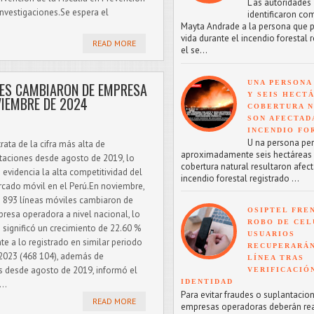
L as autoridades
 investigaciones.Se espera el
identificaron co
Mayta Andrade a la persona que p
vida durante el incendio forestal 
READ MORE
el se...
UNA PERSONA
LES CAMBIARON DE EMPRESA
Y SEIS HECT
IEMBRE DE 2024
COBERTURA 
SON AFECTAD
INCENDIO FO
U na persona perd
trata de la cifra más alta de
aproximadamente seis hectáreas
taciones desde agosto de 2019, lo
cobertura natural resultaron afect
 evidencia la alta competitividad del
incendio forestal registrado ...
cado móvil en el Perú.En noviembre,
 893 líneas móviles cambiaron de
OSIPTEL FRE
resa operadora a nivel nacional, lo
ROBO DE CEL
 significó un crecimiento de 22.60 %
USUARIOS
nte a lo registrado en similar periodo
RECUPERARÁN
2023 (468 104), además de
LÍNEA TRAS
es desde agosto de 2019, informó el
VERIFICACIÓ
IDENTIDAD
..
Para evitar fraudes o suplantacion
READ MORE
empresas operadoras deberán reac