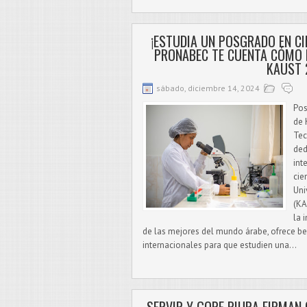
¡ESTUDIA UN POSGRADO EN CI
PRONABEC TE CUENTA CÓMO 
KAUST 
sábado, diciembre 14, 2024
Pos
de 
Tec
ded
int
cie
Uni
(KA
la 
de las mejores del mundo árabe, ofrece b
internacionales para que estudien una...