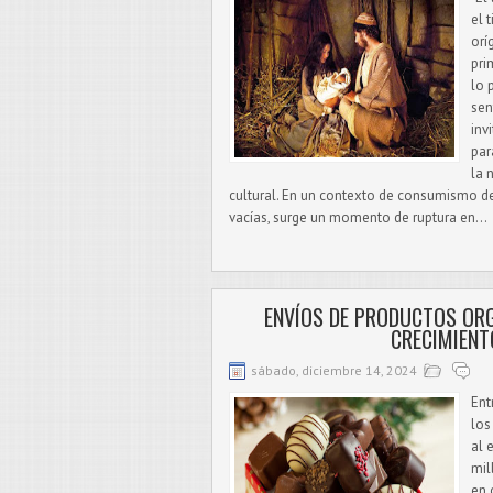
el 
orí
pri
lo 
sen
inv
par
la 
cultural. En un contexto de consumismo des
vacías, surge un momento de ruptura en...
ENVÍOS DE PRODUCTOS OR
CRECIMIENT
sábado, diciembre 14, 2024
Ent
los
al 
mil
en 