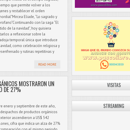
tiempo que permite volver a los
genes y restablecer el orden
mordial"Mircea Eliade, “Lo sagrado y
profano”Continuando con la saga “El
tido de la navidad”, hoy quisiera
itarlos a reflexionar sobre la
adoja temporal única que introduce
navidad, como celebración religiosa y
enfrenado y rutinas repetitivas y
READ MORE
GÁNICOS MOSTRARON UN
VISITAS
O DE 27%
STREAMING
re enero y septiembre de este año,
 despachos de productos orgánicos
exterior ascendieron a US$ 542
lones, cifra que indica un alza de 27%
comparación con el mismo periodo