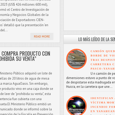
 2023 (US$ 426 millones 600 mil),
ormó el Centro de Investigación de
nomía y Negocios Globales de la
ciación de Exportadores CIEN-
’ detalló que la presentación ‘en
del...
READ MORE
LO MÁS LEÍDO DE LA S
CO COMPRA PRODUCTO CON
CAMIÓN QUED
BORDE DE VO
OHIBIDA SU VENTA”
TRAS DESPIS
CARRETERA C
PASCO–YANA
Ministerio Público adquirió un lote de
U n camión de p
dimensiones estuvo a punto de v
ellas de 20 litros de agua de mesa
de despistarse esta madrugada en
la marca AguaOasis. Sin embargo,
Huicra, en la carretera que une...
e producto vino en una caja donde se
de leer de “prohibida su venta”, esta
IDENTIFICAN 
ertencia fue cubierta con una
VÍCTIMA MOR
queta.El Ministerio Público emitió un
INCENDIO FO
unicado donde se informó sobre la
EN YANAHUA
ervención de la Fiscalía en Prevención