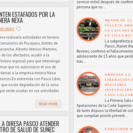
servicio móvil después de confirm
persona que so...
NTEN ESTAFADOS POR LA
NERA NEXA
MENOR DE 13
FALLECE AHO
EN VIDEO
LA CASCADA 
EN VILLA RIC
era realizaría actividades en terreno
L a subprefecta p
comuneros de Pucayacu, distrito de
Pasco, Jhanet Jhe
acancha. Alberto Atencio Martines,
Resines, confirmó el fallecimient
 de los afectados, acudió a la
adolescente de 13 años que perdi
fectura regional para que intervenga.
tras...
rman que no autorizaron el uso de
 tierras a la empresa minera Nexa
ORDENAN LA
ources.En entrevista con Pasco Libre,
LIBERACIÓN 
o que existe degradación de la zona
MILITARES
que serán usadas en sus actividades
INVESTIGADO
CASO COLCA
L a Primera Sala 
READ MORE
Apelaciones de la Corte Superior d
de Junín dispuso la libertad de oc
que cumplían prisión prevent...
E A DIRESA PASCO ATENDER
NTRO DE SALUD DE SUNEC
EXREGIDOR D