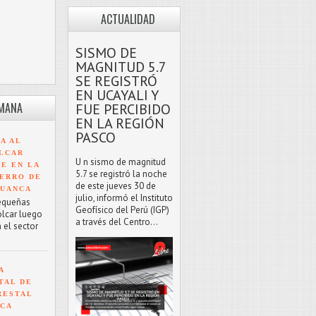
ACTUALIDAD
SISMO DE
MAGNITUD 5.7
SE REGISTRÓ
EN UCAYALI Y
EMANA
FUE PERCIBIDO
EN LA REGIÓN
PASCO
A AL
LCAR
U n sismo de magnitud
TE EN LA
5.7 se registró la noche
ERRO DE
de este jueves 30 de
HUANCA
julio, informó el Instituto
equeñas
Geofísico del Perú (IGP)
olcar luego
a través del Centro...
 el sector
A
TAL DE
RESTAL
NCA