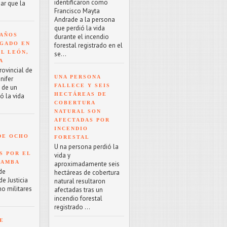
identificaron como
ar que la
Francisco Mayta
Andrade a la persona
que perdió la vida
 AÑOS
durante el incendio
GADO EN
forestal registrado en el
EL LEÓN,
se...
A
rovincial de
UNA PERSONA
nifer
FALLECE Y SEIS
o de un
HECTÁREAS DE
ó la vida
COBERTURA
NATURAL SON
AFECTADAS POR
INCENDIO
DE OCHO
FORESTAL
U na persona perdió la
S POR EL
vida y
BAMBA
aproximadamente seis
de
hectáreas de cobertura
e Justicia
natural resultaron
ho militares
afectadas tras un
incendio forestal
registrado ...
E