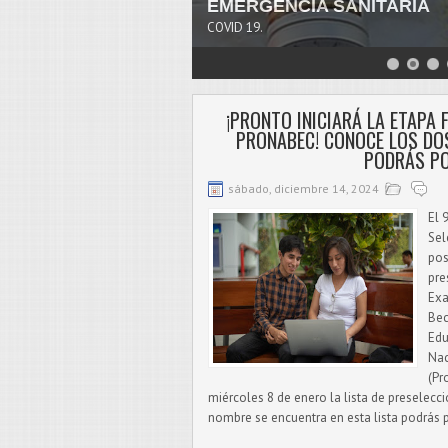
EMERGENCIA SANITARIA
COVID 19.
¡PRONTO INICIARÁ LA ETAPA 
PRONABEC! CONOCE LOS DO
PODRÁS P
sábado, diciembre 14, 2024
El 
Sel
pos
pre
Exa
Bec
Edu
Nac
(Pr
miércoles 8 de enero la lista de preselecc
nombre se encuentra en esta lista podrás p