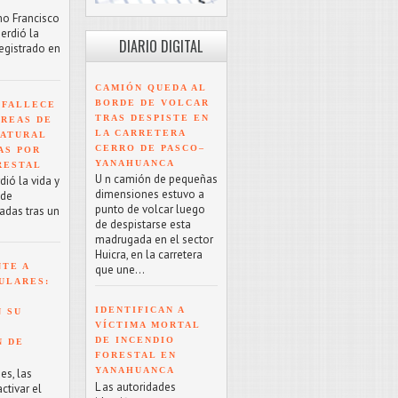
mo Francisco
erdió la
DIARIO DIGITAL
registrado en
CAMIÓN QUEDA AL
BORDE DE VOLCAR
 FALLECE
TRAS DESPISTE EN
ÁREAS DE
LA CARRETERA
NATURAL
CERRO DE PASCO–
AS POR
YANAHUANCA
RESTAL
U n camión de pequeñas
ió la vida y
dimensiones estuvo a
 de
punto de volcar luego
adas tras un
de despistarse esta
madrugada en el sector
Huicra, en la carretera
NTE A
que une...
ULARES:
IDENTIFICAN A
 SU
VÍCTIMA MORTAL
DE INCENDIO
N DE
FORESTAL EN
YANAHUANCA
es, las
L as autoridades
tivar el