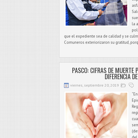
asf
Sal
sue
la 
pol
que el expediente sea de calidad y se culm
Comuneros exteriorizaron su gratitud, porq
PASCO: CIFRAS DE MUERTE 
DIFERENCIA D
viernes, septiembre 20, 2019
“En
Epi
Reg
reg
cua
sem
(de
del