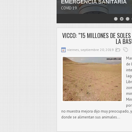
EMERGENCIA SANITARIA
COVID 19.
VICCO: "15 MILLONES DE SOLE
LA BAS
viernes, septiembre 20, 2019
Mar
de 
int
lag
Lib
zon
min
Min
por
no muestra mejora dijo muy preocupado, y
donde se alimentan sus animales...