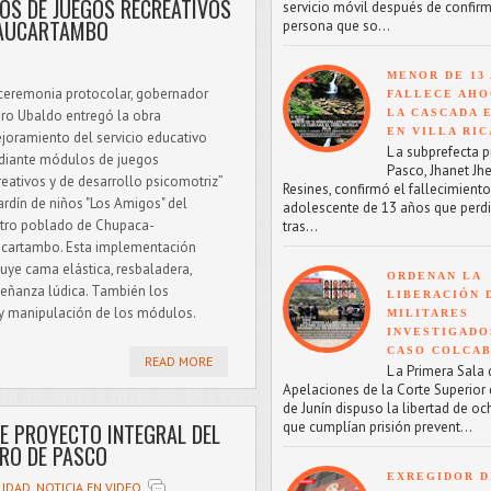
S DE JUEGOS RECREATIVOS
servicio móvil después de confirm
PAUCARTAMBO
persona que so...
MENOR DE 13
ceremonia protocolar, gobernador
FALLECE AHO
ro Ubaldo entregó la obra
LA CASCADA 
EN VILLA RIC
joramiento del servicio educativo
L a subprefecta p
iante módulos de juegos
Pasco, Jhanet Jhe
reativos y de desarrollo psicomotriz”
Resines, confirmó el fallecimient
jardín de niños "Los Amigos" del
adolescente de 13 años que perdi
tro poblado de Chupaca-
tras...
cartambo. Esta implementación
luye cama elástica, resbaladera,
ORDENAN LA
señanza lúdica. También los
LIBERACIÓN 
y manipulación de los módulos.
MILITARES
INVESTIGADO
CASO COLCA
READ MORE
L a Primera Sala 
Apelaciones de la Corte Superior d
de Junín dispuso la libertad de oc
que cumplían prisión prevent...
E PROYECTO INTEGRAL DEL
RO DE PASCO
EXREGIDOR D
LIDAD
,
NOTICIA EN VIDEO