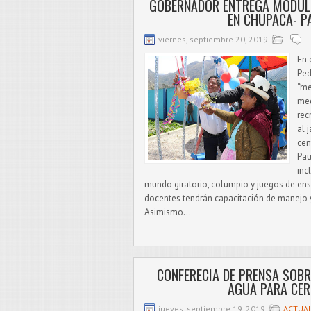
GOBERNADOR ENTREGA MÓDULO
EN CHUPACA- 
viernes, septiembre 20, 2019
En 
Ped
“me
med
rec
al 
cen
Pau
inc
mundo giratorio, columpio y juegos de en
docentes tendrán capacitación de manejo 
Asimismo...
CONFERECIA DE PRENSA SOBR
AGUA PARA CER
jueves, septiembre 19, 2019
ACTUA