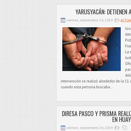
YARUSYACÁN: DETIENEN 
viernes, septiembre 20, 2019
ACTUA
Jos
det
Pob
Fra
La 
Jus
Ofi
par
del
intervención se realizó alrededor de la 11
cuando esta persona buscaba...
DIRESA PASCO Y PRISMA REALI
EN HUA
viernes, septiembre 20, 2019