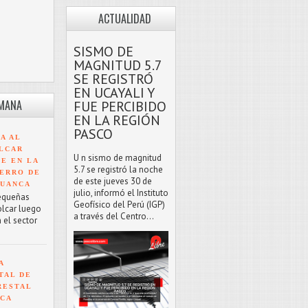
ACTUALIDAD
SISMO DE
MAGNITUD 5.7
SE REGISTRÓ
EN UCAYALI Y
EMANA
FUE PERCIBIDO
EN LA REGIÓN
PASCO
A AL
LCAR
U n sismo de magnitud
TE EN LA
5.7 se registró la noche
ERRO DE
de este jueves 30 de
HUANCA
julio, informó el Instituto
equeñas
Geofísico del Perú (IGP)
olcar luego
a través del Centro...
 el sector
A
TAL DE
RESTAL
NCA