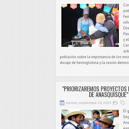
Con
pob
Fer
niñ
Dir
Pas
y e
Cen
act
población sobre la importancia de los mic
dosaje de hemoglobina y la sesión demostr
"PRIORIZAREMOS PROYECTOS
DE ANASQUISQUE”
viernes, septiembre 20, 2019
El 
lle
Ana
exp