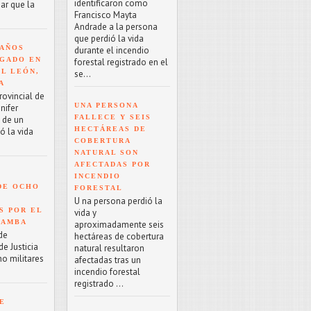
identificaron como
ar que la
Francisco Mayta
Andrade a la persona
que perdió la vida
 AÑOS
durante el incendio
GADO EN
forestal registrado en el
EL LEÓN,
se...
A
rovincial de
UNA PERSONA
nifer
FALLECE Y SEIS
o de un
HECTÁREAS DE
ó la vida
COBERTURA
NATURAL SON
AFECTADAS POR
INCENDIO
DE OCHO
FORESTAL
U na persona perdió la
S POR EL
vida y
BAMBA
aproximadamente seis
de
hectáreas de cobertura
e Justicia
natural resultaron
ho militares
afectadas tras un
incendio forestal
registrado ...
E