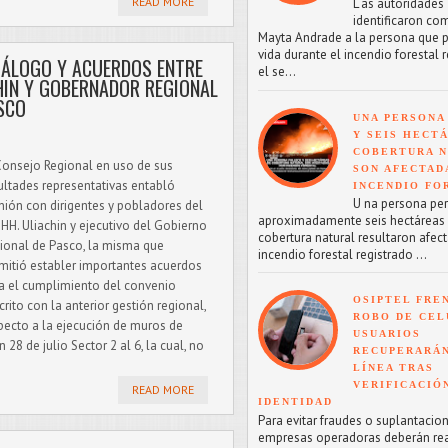
READ MORE
L as autoridades
identificaron co
Mayta Andrade a la persona que p
vida durante el incendio forestal 
IÁLOGO Y ACUERDOS ENTRE
el se...
HIN Y GOBERNADOR REGIONAL
SCO
UNA PERSONA
Y SEIS HECT
COBERTURA 
Consejo Regional en uso de sus
SON AFECTAD
ultades representativas entabló
INCENDIO FO
U na persona perd
nión con dirigentes y pobladores del
aproximadamente seis hectáreas
 HH. Uliachin y ejecutivo del Gobierno
cobertura natural resultaron afect
ional de Pasco, la misma que
incendio forestal registrado ...
mitió establer importantes acuerdos
a el cumplimiento del convenio
OSIPTEL FRE
crito con la anterior gestión regional,
ROBO DE CEL
pecto a la ejecución de muros de
USUARIOS
 28 de julio Sector 2 al 6, la cual, no
RECUPERARÁN
LÍNEA TRAS
VERIFICACIÓ
READ MORE
IDENTIDAD
Para evitar fraudes o suplantacion
empresas operadoras deberán reac