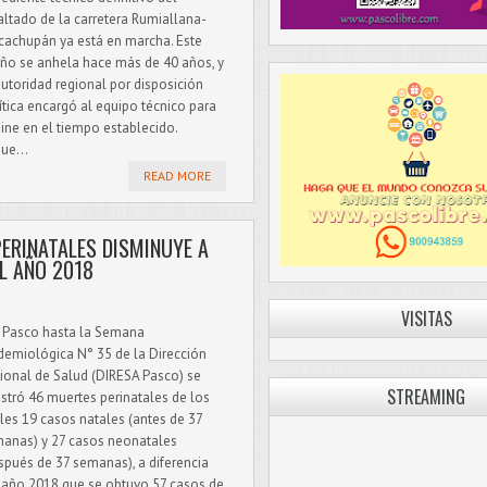
altado de la carretera Rumiallana-
cachupán ya está en marcha. Este
ño se anhela hace más de 40 años, y
autoridad regional por disposición
ítica encargó al equipo técnico para
ine en el tiempo establecido.
ue...
READ MORE
PERINATALES DISMINUYE A
EL AÑO 2018
VISITAS
 Pasco hasta la Semana
demiológica N° 35 de la Dirección
ional de Salud (DIRESA Pasco) se
STREAMING
istró 46 muertes perinatales de los
les 19 casos natales (antes de 37
anas) y 27 casos neonatales
spués de 37 semanas), a diferencia
 año 2018 que se obtuvo 57 casos de