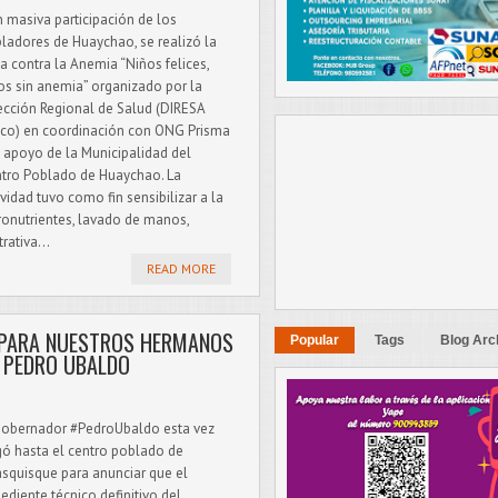
 masiva participación de los
ladores de Huaychao, se realizó la
ia contra la Anemia “Niños felices,
os sin anemia” organizado por la
ección Regional de Salud (DIRESA
co) en coordinación con ONG Prisma
l apoyo de la Municipalidad del
tro Poblado de Huaychao. La
ividad tuvo como fin sensibilizar a la
ronutrientes, lavado de manos,
ativa...
READ MORE
 PARA NUESTROS HERMANOS
Popular
Tags
Blog Arc
 PEDRO UBALDO
gobernador #PedroUbaldo esta vez
gó hasta el centro poblado de
squisque para anunciar que el
ediente técnico definitivo del