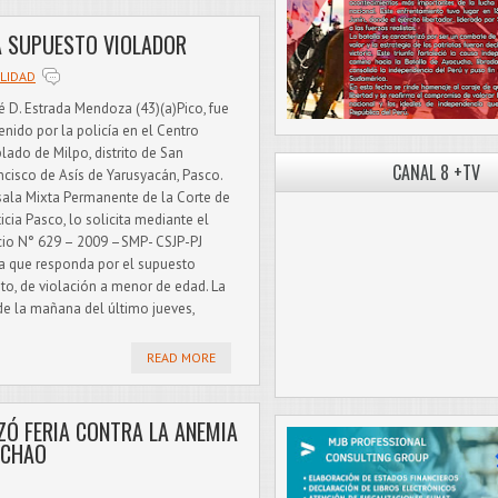
A SUPUESTO VIOLADOR
LIDAD
é D. Estrada Mendoza (43)(a)Pico, fue
enido por la policía en el Centro
lado de Milpo, distrito de San
CANAL 8 +TV
ncisco de Asís de Yarusyacán, Pasco.
sala Mixta Permanente de la Corte de
ticia Pasco, lo solicita mediante el
cio N° 629 – 2009 –SMP- CSJP-PJ
a que responda por el supuesto
ito, de violación a menor de edad. La
 de la mañana del último jueves,
READ MORE
ZÓ FERIA CONTRA LA ANEMIA
YCHAO