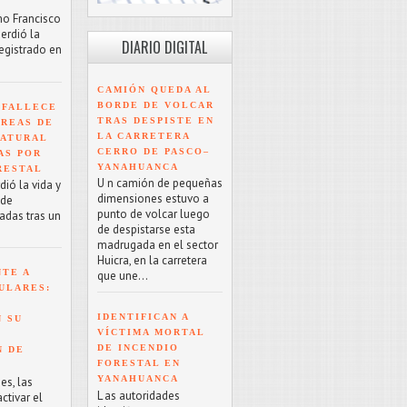
mo Francisco
erdió la
DIARIO DIGITAL
registrado en
CAMIÓN QUEDA AL
BORDE DE VOLCAR
 FALLECE
TRAS DESPISTE EN
ÁREAS DE
LA CARRETERA
NATURAL
CERRO DE PASCO–
AS POR
YANAHUANCA
RESTAL
U n camión de pequeñas
ió la vida y
dimensiones estuvo a
 de
punto de volcar luego
adas tras un
de despistarse esta
madrugada en el sector
Huicra, en la carretera
NTE A
que une...
ULARES:
IDENTIFICAN A
 SU
VÍCTIMA MORTAL
DE INCENDIO
N DE
FORESTAL EN
YANAHUANCA
es, las
L as autoridades
tivar el