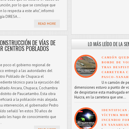
unción, por lo que se concluye que
n lo respecta a este año”, informó
gía DIRESA...
READ MORE
ONSTRUCCIÓN DE VÍAS DE
LO MÁS LEÍDO DE LA S
IR CENTROS POBLADOS
CAMIÓN QUED
BORDE DE VO
e poco el gobierno regional de
TRAS DESPIS
co entregó a las autoridades del
CARRETERA C
tro Poblado de Chupaca el
PASCO–YANA
ediente técnico para la ejecución del
U n camión de p
dimensiones estuvo a punto de v
altado Ancara, Chupaca, Cochambra
de despistarse esta madrugada en
 distrito de Paucartambo. Esta obra
Huicra, en la carretera que une...
eficiará a la población más alejada.
su intervención, el gobernador Pedro
IDENTIFICAN 
ldo señaló "en estos 30 años de
VÍCTIMA MOR
blado les hago de conocimiento que
INCENDIO FO
.
EN YANAHUA