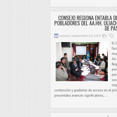
CONSEJO REGIONA ENTABLA D
POBLADORES DEL AA.HH. ULIAC
DE PA
viernes, septiembre 20, 2019
El 
fac
reu
AA.
Reg
per
par
sus
res
contención y graderías de acceso en el jirón
presentaba avances significativos,...