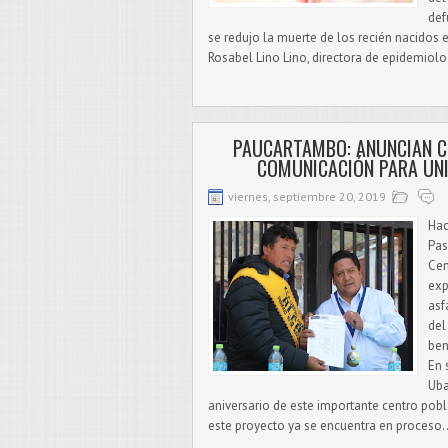
def
se redujo la muerte de los recién nacidos e
Rosabel Lino Lino, directora de epidemiolo
PAUCARTAMBO: ANUNCIAN C
COMUNICACIÓN PARA UN
viernes, septiembre 20, 2019
Hac
Pas
Cen
exp
asf
del
ben
En 
Uba
aniversario de este importante centro po
este proyecto ya se encuentra en proceso..