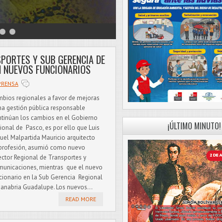
SPORTES Y SUB GERENCIA DE
 NUEVOS FUNCIONARIOS
PRENSA
bios regionales a favor de mejoras
na gestión pública responsable
tinúan los cambios en el Gobierno
¡ÚLTIMO MINUTO!
ional de Pasco, es por ello que Luis
uel Malpartida Mauricio arquitecto
profesión, asumió como nuevo
ector Regional de Transportes y
unicaciones, mientras que el nuevo
cionario en la Sub Gerencia Regional
Sanabria Guadalupe. Los nuevos...
READ MORE