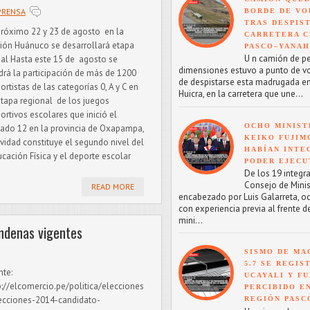
PRENSA
BORDE DE VO
TRAS DESPIS
próximo 22 y 23 de agosto en la
CARRETERA C
ión Huánuco se desarrollará etapa
PASCO–YANA
U n camión de p
al Hasta este 15 de agosto se
dimensiones estuvo a punto de v
drá la participación de más de 1200
de despistarse esta madrugada en
ortistas de las categorías 0, A y C en
Huicra, en la carretera que une...
etapa regional de los juegos
ortivos escolares que inició el
OCHO MINIST
ado 12 en la provincia de Oxapampa,
KEIKO FUJIM
ividad constituye el segundo nivel del
HABÍAN INTE
cación Física y el deporte escolar
PODER EJECU
De los 19 integr
Consejo de Minis
READ MORE
encabezado por Luis Galarreta, o
con experiencia previa al frente d
mini...
ndenas vigentes
SISMO DE MA
5.7 SE REGIS
nte:
UCAYALI Y F
p://elcomercio.pe/politica/elecciones
PERCIBIDO E
ecciones-2014-candidato-
REGIÓN PASC