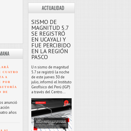
ACTUALIDAD
SISMO DE
MAGNITUD 5.7
SE REGISTRÓ
EN UCAYALI Y
FUE PERCIBIDO
EN LA REGIÓN
EMANA
PASCO
U n sismo de magnitud
LARÁ
5.7 se registró la noche
E CUATRO
de este jueves 30 de
TA A
julio, informó el Instituto
E POR
Geofísico del Perú (IGP)
AUTORÍA
a través del Centro...
O DE
os anunció
lación
uatro años
A AL