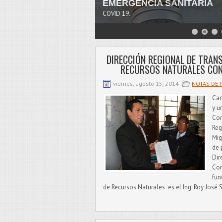
EMERGENCIA SANITARIA
COVID 19.
DIRECCIÓN REGIONAL DE TRAN
RECURSOS NATURALES CON
viernes, agosto 15, 2014
NOTAS DE 
Cam
y u
Con
Reg
Mig
de 
Dir
Com
fun
de Recursos Naturales es el Ing. Roy José 