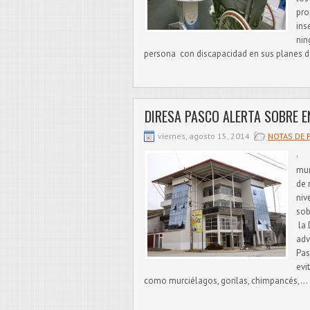
pro
ins
nin
persona con discapacidad en sus planes de
DIRESA PASCO ALERTA SOBRE E
viernes, agosto 15, 2014
NOTAS DE 
· P
mun
de 
niv
sob
la 
adv
Pas
evi
como murciélagos, gorilas, chimpancés,...