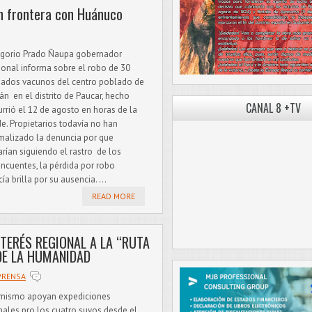
n frontera con Huánuco
gorio Prado Ñaupa gobernador
ional informa sobre el robo de 30
ados vacunos del centro poblado de
án en el distrito de Paucar, hecho
CANAL 8 +TV
rrió el 12 de agosto en horas de la
de. Propietarios todavía no han
malizado la denuncia por que
arían siguiendo el rastro de los
incuentes, la pérdida por robo
ía brilla por su ausencia. ...
READ MORE
NTERÉS REGIONAL A LA “RUTA
DE LA HUMANIDAD
PRENSA
mismo apoyan expediciones
nales pro los cuatro suyos desde el