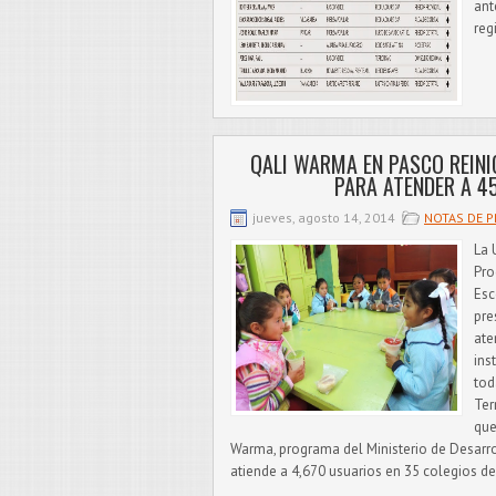
ant
reg
QALI WARMA EN PASCO REINI
PARA ATENDER A 4
jueves, agosto 14, 2014
NOTAS DE 
La 
Pro
Esc
pre
ate
ins
tod
Ter
que
Warma, programa del Ministerio de Desarrol
atiende a 4,670 usuarios en 35 colegios del