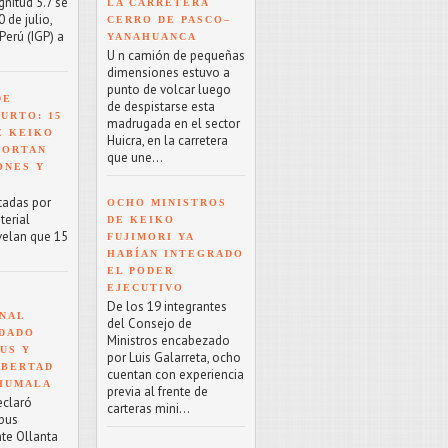
nitud 5.7 se
LA CARRETERA
 de julio,
CERRO DE PASCO–
Perú (IGP) a
YANAHUANCA
U n camión de pequeñas
dimensiones estuvo a
punto de volcar luego
DE
de despistarse esta
URTO: 15
madrugada en el sector
E KEIKO
Huicra, en la carretera
PORTAN
que une...
ONES Y
tadas por
OCHO MINISTROS
terial
DE KEIKO
velan que 15
FUJIMORI YA
HABÍAN INTEGRADO
EL PODER
EJECUTIVO
De los 19 integrantes
NAL
del Consejo de
NDADO
Ministros encabezado
US Y
por Luis Galarreta, ocho
IBERTAD
cuentan con experiencia
 HUMALA
previa al frente de
eclaró
carteras mini...
rpus
nte Ollanta