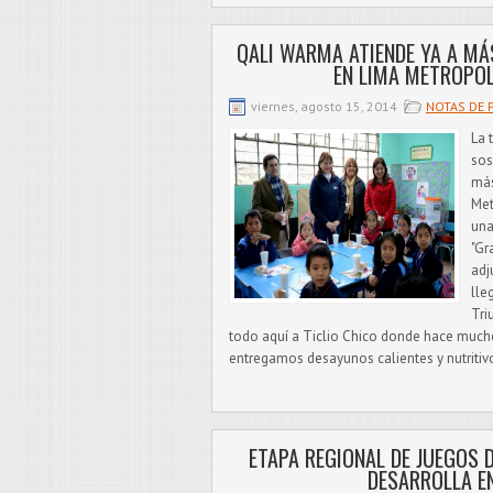
QALI WARMA ATIENDE YA A MÁS
EN LIMA METROPOL
viernes, agosto 15, 2014
NOTAS DE 
La 
sos
más
Met
una
"Gr
adj
lle
Tri
todo aquí a Ticlio Chico donde hace mucho
entregamos desayunos calientes y nutritivo
ETAPA REGIONAL DE JUEGOS 
DESARROLLA E