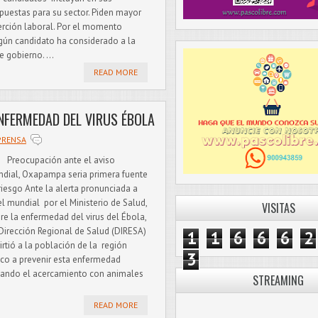
puestas para su sector. Piden mayor
erción laboral. Por el momento
gún candidato ha considerado a la
 gobierno. ...
READ MORE
NFERMEDAD DEL VIRUS ÉBOLA
PRENSA
reocupación ante el aviso
dial, Oxapampa seria primera fuente
riesgo Ante la alerta pronunciada a
el mundial por el Ministerio de Salud,
VISITAS
re la enfermedad del virus del Ébola,
Dirección Regional de Salud (DIRESA)
1
1
6
6
6
2
irtió a la población de la región
3
co a prevenir esta enfermedad
tando el acercamiento con animales
STREAMING
READ MORE