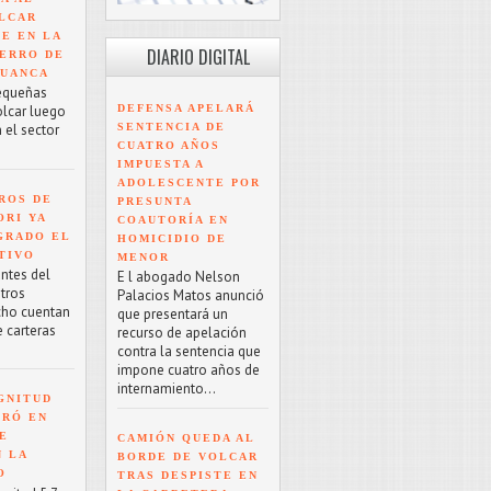
LCAR
TE EN LA
DIARIO DIGITAL
ERRO DE
HUANCA
equeñas
DEFENSA APELARÁ
olcar luego
SENTENCIA DE
 el sector
CUATRO AÑOS
IMPUESTA A
ADOLESCENTE POR
ROS DE
PRESUNTA
ORI YA
COAUTORÍA EN
GRADO EL
HOMICIDIO DE
TIVO
MENOR
antes del
E l abogado Nelson
tros
Palacios Matos anunció
cho cuentan
que presentará un
e carteras
recurso de apelación
contra la sentencia que
impone cuatro años de
internamiento...
GNITUD
TRÓ EN
UE
CAMIÓN QUEDA AL
N LA
BORDE DE VOLCAR
O
TRAS DESPISTE EN