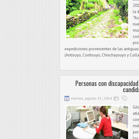
201
la 
“Ru
nue
mun
con
pro
expediciones provenientes de las antigua
(Antisuyo, Contisuyo, Chinchaysuyo y Colla
Personas con discapacida
candid
viernes, agosto 15, 2014
Gil
atl
con
mié
per
los