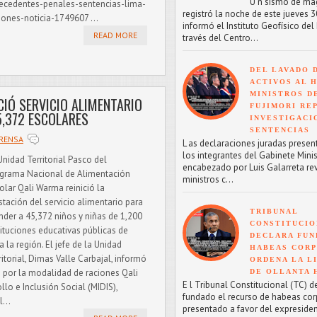
U n sismo de mag
ecedentes-penales-sentencias-lima-
registró la noche de este jueves 30
iones-noticia-1749607 ...
informó el Instituto Geofísico del 
READ MORE
través del Centro...
DEL LAVADO 
ACTIVOS AL H
MINISTROS D
CIÓ SERVICIO ALIMENTARIO
FUJIMORI RE
5,372 ESCOLARES
INVESTIGACI
SENTENCIAS
PRENSA
L as declaraciones juradas presen
los integrantes del Gabinete Minis
Unidad Territorial Pasco del
encabezado por Luis Galarreta re
grama Nacional de Alimentación
ministros c...
olar Qali Warma reinició la
stación del servicio alimentario para
TRIBUNAL
nder a 45,372 niños y niñas de 1,200
CONSTITUCIO
tituciones educativas públicas de
DECLARA FU
a la región. El jefe de la Unidad
HABEAS CORP
ritorial, Dimas Valle Carbajal, informó
ORDENA LA L
 por la modalidad de raciones Qali
DE OLLANTA
E l Tribunal Constitucional (TC) d
lo e Inclusión Social (MIDIS),
fundado el recurso de habeas co
...
presentado a favor del expreside