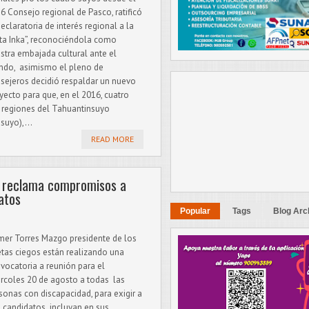
6 Consejo regional de Pasco, ratificó
declaratoria de interés regional a la
ta Inka”, reconociéndola como
stra embajada cultural ante el
do, asimismo el pleno de
sejeros decidió respaldar un nuevo
yecto para que, en el 2016, cuatro
s regiones del Tahuantinsuyo
suyo),...
READ MORE
d reclama compromisos a
atos
Popular
Tags
Blog Arc
mer Torres Mazgo presidente de los
etas ciegos están realizando una
vocatoria a reunión para el
rcoles 20 de agosto a todas las
sonas con discapacidad, para exigir a
 candidatos incluyan en sus