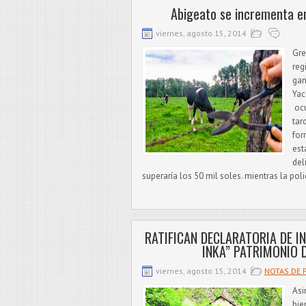
Abigeato se incrementa e
viernes, agosto 15, 2014
Gre
reg
gan
Yac
ocu
tar
for
est
del
superaría los 50 mil soles. mientras la polic
RATIFICAN DECLARATORIA DE I
INKA” PATRIMONIO 
viernes, agosto 15, 2014
NOTAS DE 
Asi
bie