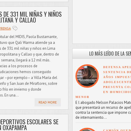
 DE 331 MIL NIÑAS Y NIÑOS
ITANA Y CALLAO
PRENSA
titular del MIDIS, Paola Bustamante,
tuvo que Qali Warma atiende ya a
 de 331 mil niñas y niños en Lima
LO MÁS LEÍDO DE LA S
ropolitana y Callao y que, dentro de
 semana, llegará a 12 mil más.
acias a los procesos de
DEFENSA APE
udicaciones hemos conseguido
SENTENCIA D
gar –por ejemplo– a Villa María del
AÑOS IMPUES
ADOLESCENT
unfo y San Juan de Miraflores, sobre
PRESUNTA CO
 frío en invierno y donde
EN HOMICIDI
s. En una...
MENOR
E l abogado Nelson Palacios Mat
READ MORE
que presentará un recurso de ape
contra la sentencia que impone c
de internamiento...
DEPORTIVOS ESCOLARES SE
N OXAPAMPA
CAMIÓN QUED