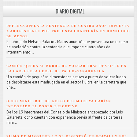
DIARIO DIGITAL
DEFENSA APELARÁ SENTENCIA DE CUATRO AÑOS IMPUESTA
A ADOLESCENTE POR PRESUNTA COAUTORÍA EN HOMICIDIO
DE MENOR
E l abogado Nelson Palacios Matos anunció que presentará un recurso
de apelación contra la sentencia que impone cuatro años de
internamiento...
CAMIÓN QUEDA AL BORDE DE VOLCAR TRAS DESPISTE EN
LA CARRETERA CERRO DE PASCO–YANAHUANCA
U n camión de pequeñas dimensiones estuvo a punto de volcar luego
de despistarse esta madrugada en el sector Huicra, en la carretera que
une...
OCHO MINISTROS DE KEIKO FUJIMORI YA HABÍAN
INTEGRADO EL PODER EJECUTIVO
De los 19 integrantes del Consejo de Ministros encabezado por Luis
Galarreta, ocho cuentan con experiencia previa al frente de carteras
mini...
SISMO DE MAGNITUD 5.7 SE REGISTRÓ EN UCAYALI Y FUE