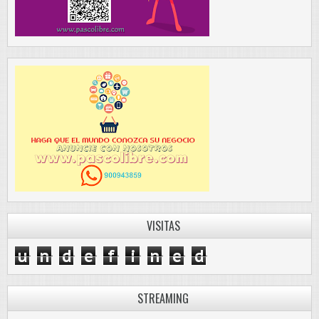
VISITAS
u
n
d
e
f
i
n
e
d
STREAMING