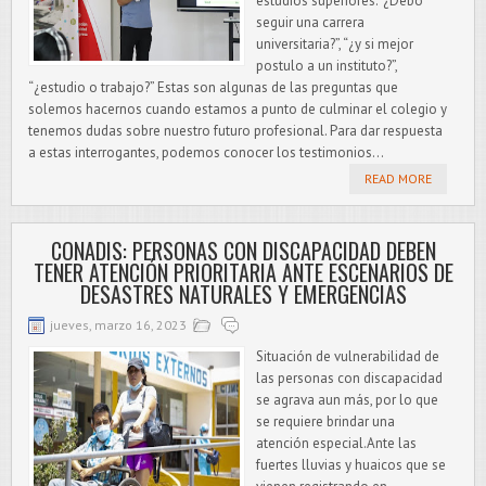
estudios superiores.“¿Debo
seguir una carrera
universitaria?”, “¿y si mejor
postulo a un instituto?”,
“¿estudio o trabajo?” Estas son algunas de las preguntas que
solemos hacernos cuando estamos a punto de culminar el colegio y
tenemos dudas sobre nuestro futuro profesional. Para dar respuesta
a estas interrogantes, podemos conocer los testimonios...
READ MORE
CONADIS: PERSONAS CON DISCAPACIDAD DEBEN
TENER ATENCIÓN PRIORITARIA ANTE ESCENARIOS DE
DESASTRES NATURALES Y EMERGENCIAS
jueves, marzo 16, 2023
Situación de vulnerabilidad de
las personas con discapacidad
se agrava aun más, por lo que
se requiere brindar una
atención especial.Ante las
fuertes lluvias y huaicos que se