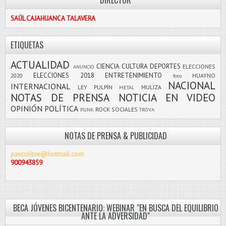
DIRECTOR
SAÚL CAJAHUANCA TALAVERA
ETIQUETAS
ACTUALIDAD
CIENCIA
CULTURA
DEPORTES
ELECCIONES
ANUNCIO
ELECCIONES 2018
ENTRETENIMIENTO
2020
HUAYNO
foto
NACIONAL
INTERNACIONAL
LEY PULPÍN
MULIZA
METAL
NOTAS DE PRENSA
NOTICIA EN VIDEO
OPINIÓN
POLÍTICA
ROCK
SOCIALES
PUNK
TROVA
NOTAS DE PRENSA & PUBLICIDAD
pascolibre@hotmail.com
900943859
BECA JÓVENES BICENTENARIO: WEBINAR "EN BUSCA DEL EQUILIBRIO
ANTE LA ADVERSIDAD"