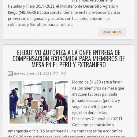
Plan Multisectorial ante
Heladas y Friaje 2019-2021, el Ministerio de Desarrollo Agrario y
Riego (MIDAGRI) trabaja constantemente en la prevención para la
protección del ganado y cultivos con la implementación de
cobertizos y fitotoldos para afrontar...
READ MORE
EJECUTIVO AUTORIZA A LA ONPE ENTREGA DE
COMPENSACIÓN ECONÓMICA PARA MIEMBROS DE
MESA EN EL PERÚ Y EXTRANJERO
jueves, enero 21, 2021
Monto de S/ 120 será a favor
de los miembros de mesa que
efectúen labores por cada
jornada electoral (primera y
segunda vuelta) que se
ejecuten durante las
Elecciones Generales 2021El
Gobierno de transición y
emergencia oficializó la entrega de una compensación económica