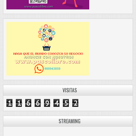
VISITAS
1
1
6
6
9
4
5
2
STREAMING