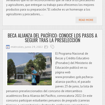
señalando que es un reconocimiento que se hace a los pescadores
y agricultores, que entregan su trabajo para ofrecernos los mejores
productos para su preparación.“El cebiche es un homenaje a los
agricultores y pescadores,...
READ MORE
BECA ALIANZA DEL PACÍFICO: CONOCE LOS PASOS A
SEGUIR TRAS LA PRESELECCIÓN
miércoles, junio 29, 2022
El Programa Nacional de
Becas y Crédito Educativo
(Pronabec) del Ministerio de
Educación publicó en su
página web
www.pronabec.gob.pe/beca-
alianza-pacifico, el pasado
jueves 23 de junio, la lista de
peruanos preseleccionados del concurso de intercambios
académicos Beca Alianza del Pacífico, convocatoria 2022. En este
concurso participan estudiantes peruanos de pregrado (carreras