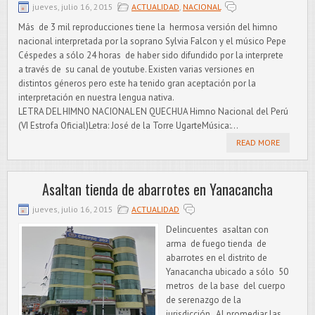
jueves, julio 16, 2015
ACTUALIDAD
,
NACIONAL
Más de 3 mil reproducciones tiene la hermosa versión del himno
nacional interpretada por la soprano Sylvia Falcon y el músico Pepe
Céspedes a sólo 24 horas de haber sido difundido por la interprete
a través de su canal de youtube. Existen varias versiones en
distintos géneros pero este ha tenido gran aceptación por la
interpretación en nuestra lengua nativa.
LETRA DEL HIMNO NACIONAL EN QUECHUA Himno Nacional del Perú
(VI Estrofa Oficial)Letra: José de la Torre UgarteMúsica:...
READ MORE
Asaltan tienda de abarrotes en Yanacancha
jueves, julio 16, 2015
ACTUALIDAD
Delincuentes asaltan con
arma de fuego tienda de
abarrotes en el distrito de
Yanacancha ubicado a sólo 50
metros de la base del cuerpo
de serenazgo de la
jurisdicción. Al promediar las