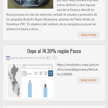
por Año Viejo, llevará este año
como símbolo a dos figuras:
una de la fauna y otra de la
flora peruana en vías de extinción, señaló el creador y promotor de
la campaña, Rodolfo Rojas Villanueva, activista de Patria Verde sin
Fronteras-PVF. “El objetivo del símbolo de la campaña es poner en
alerta a la fauna y flora...
READ MORE
Onpe al 74.30% región Pasco
lunes, diciembre 10, 2018
https://resultados.onpe.gob.pe
/EleccionesRegionales/ReGob
Vic/180000 ...
READ MORE