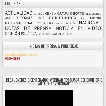
ETIQUETAS
ACTUALIDAD
CIENCIA
CULTURA
DEPORTES
ELECCIONES
ANUNCIO
ELECCIONES 2018
ENTRETENIMIENTO
2020
HUAYNO
foto
NACIONAL
INTERNACIONAL
LEY PULPÍN
MULIZA
METAL
NOTAS DE PRENSA
NOTICIA EN VIDEO
OPINIÓN
POLÍTICA
ROCK
SOCIALES
PUNK
TROVA
NOTAS DE PRENSA & PUBLICIDAD
pascolibre@hotmail.com
900943859
BECA JÓVENES BICENTENARIO: WEBINAR "EN BUSCA DEL EQUILIBRIO
ANTE LA ADVERSIDAD"