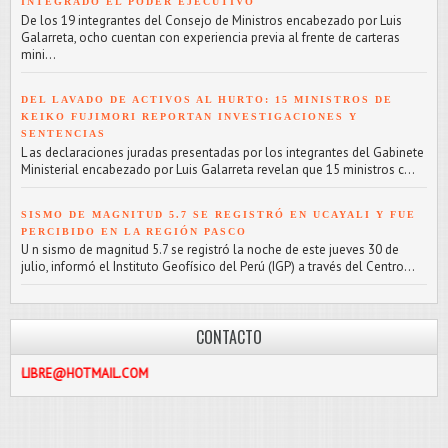
INTEGRADO EL PODER EJECUTIVO
De los 19 integrantes del Consejo de Ministros encabezado por Luis
Galarreta, ocho cuentan con experiencia previa al frente de carteras
mini...
DEL LAVADO DE ACTIVOS AL HURTO: 15 MINISTROS DE
KEIKO FUJIMORI REPORTAN INVESTIGACIONES Y
SENTENCIAS
L as declaraciones juradas presentadas por los integrantes del Gabinete
Ministerial encabezado por Luis Galarreta revelan que 15 ministros c...
SISMO DE MAGNITUD 5.7 SE REGISTRÓ EN UCAYALI Y FUE
PERCIBIDO EN LA REGIÓN PASCO
U n sismo de magnitud 5.7 se registró la noche de este jueves 30 de
julio, informó el Instituto Geofísico del Perú (IGP) a través del Centro...
CONTACTO
IL.COM