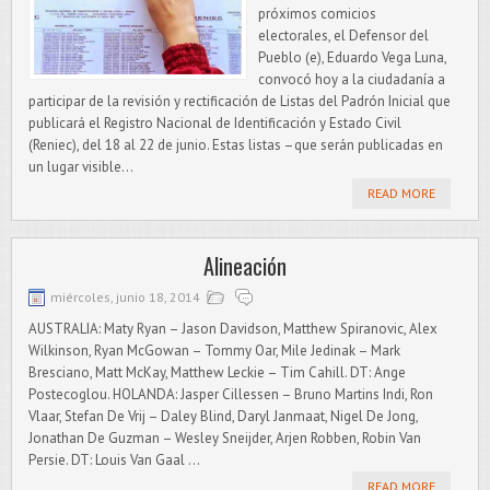
próximos comicios
electorales, el Defensor del
Pueblo (e), Eduardo Vega Luna,
convocó hoy a la ciudadanía a
participar de la revisión y rectificación de Listas del Padrón Inicial que
publicará el Registro Nacional de Identificación y Estado Civil
(Reniec), del 18 al 22 de junio. Estas listas –que serán publicadas en
un lugar visible...
READ MORE
Alineación
miércoles, junio 18, 2014
AUSTRALIA: Maty Ryan – Jason Davidson, Matthew Spiranovic, Alex
Wilkinson, Ryan McGowan – Tommy Oar, Mile Jedinak – Mark
Bresciano, Matt McKay, Matthew Leckie – Tim Cahill. DT: Ange
Postecoglou. HOLANDA: Jasper Cillessen – Bruno Martins Indi, Ron
Vlaar, Stefan De Vrij – Daley Blind, Daryl Janmaat, Nigel De Jong,
Jonathan De Guzman – Wesley Sneijder, Arjen Robben, Robin Van
Persie. DT: Louis Van Gaal ...
READ MORE