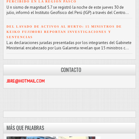
PERCIBIDO EN LA REGIÓN PASCO
U n sismo de magnitud 5.7 se registró la noche de este jueves 30 de
julio, informó el Instituto Geofísico del Perú (IGP) a través del Centro...
DEL LAVADO DE ACTIVOS AL HURTO: 15 MINISTROS DE
KEIKO FUJIMORI REPORTAN INVESTIGACIONES Y
SENTENCIAS
L as declaraciones juradas presentadas por los integrantes del Gabinete
Ministerial encabezado por Luis Galarreta revelan que 15 ministros c...
CONTACTO
AIL.COM
MÁS QUE PALABRAS