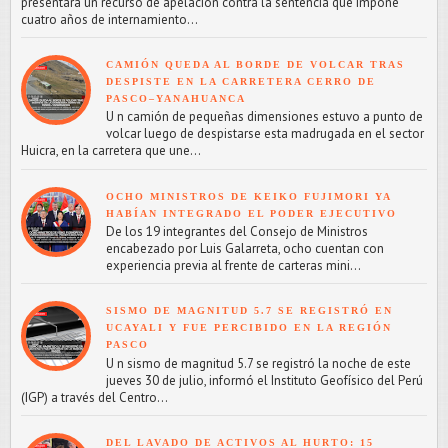
presentará un recurso de apelación contra la sentencia que impone
cuatro años de internamiento...
CAMIÓN QUEDA AL BORDE DE VOLCAR TRAS
DESPISTE EN LA CARRETERA CERRO DE
PASCO–YANAHUANCA
U n camión de pequeñas dimensiones estuvo a punto de
volcar luego de despistarse esta madrugada en el sector
Huicra, en la carretera que une...
OCHO MINISTROS DE KEIKO FUJIMORI YA
HABÍAN INTEGRADO EL PODER EJECUTIVO
De los 19 integrantes del Consejo de Ministros
encabezado por Luis Galarreta, ocho cuentan con
experiencia previa al frente de carteras mini...
SISMO DE MAGNITUD 5.7 SE REGISTRÓ EN
UCAYALI Y FUE PERCIBIDO EN LA REGIÓN
PASCO
U n sismo de magnitud 5.7 se registró la noche de este
jueves 30 de julio, informó el Instituto Geofísico del Perú
(IGP) a través del Centro...
DEL LAVADO DE ACTIVOS AL HURTO: 15