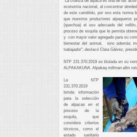
“La crianza de alpaca es una de las acti
economía nacional, al concentrar alrede
de este camélido, por eso esta norma bu
que nuestros productores alpaqueros 
(quechua) el uso adecuado del vellón
proceso de esquila que le permita obtene
y con mayor valor agregado para su come
bienestar del animal, sino además me
trabajador”; destacó Clara Gálvez, presid
NTP 231.370:2019 es titulada en su v
ALPAKAKUNA. Alpakaq millman allin rutu
La NTP
231.370:2019
brinda información
para la selección
de alpacas en el
proceso de la
esquila, que
considera criterios
técnicos, como el
estado sanitario