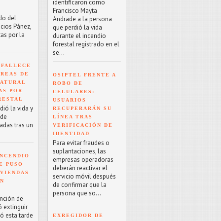
identificaron como
Francisco Mayta
do del
Andrade a la persona
acios Pánez,
que perdió la vida
as por la
durante el incendio
forestal registrado en el
se...
 FALLECE
ÁREAS DE
OSIPTEL FRENTE A
NATURAL
ROBO DE
AS POR
CELULARES:
RESTAL
USUARIOS
ió la vida y
RECUPERARÁN SU
 de
LÍNEA TRAS
adas tras un
VERIFICACIÓN DE
IDENTIDAD
Para evitar fraudes o
suplantaciones, las
NCENDIO
empresas operadoras
E PUSO
deberán reactivar el
IVIENDAS
servicio móvil después
EN
de confirmar que la
persona que so...
ención de
 extinguir
ró esta tarde
EXREGIDOR DE