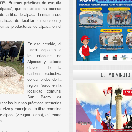
S. Buenas prácticas de esquila
alpaca
”, que establece las buenas
 de la fibra de alpaca, la misma que
alidad de facilitar su difusión y
ndinas productoras de alpaca en el
En ese sentido, el
Inacal capacitó a
los criadores de
Alpacas y actores
claves de la
cadena productiva
¡ÚLTIMO MINUTO!
de camélidos de la
región Pasco en la
localidad comunal
San Pedro de
ulsar las buenas prácticas pecuarias
l vivo y manejo de la fibra obtenida
ie alpaca (vicugna pacos); así como
a.