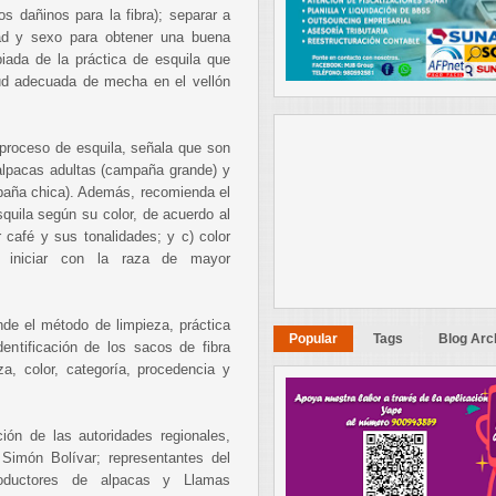
os dañinos para la fibra); separar a
dad y sexo para obtener una buena
piada de la práctica de esquila que
tud adecuada de mecha en el vellón
 proceso de esquila, señala que son
alpacas adultas (campaña grande) y
mpaña chica). Además, recomienda el
squila según su color, de acuerdo al
r café y sus tonalidades; y c) color
e iniciar con la raza de mayor
de el método de limpieza, práctica
Popular
Tags
Blog Arc
entificación de los sacos de fibra
a, color, categoría, procedencia y
ción de las autoridades regionales,
e Simón Bolívar; representantes del
ductores de alpacas y Llamas