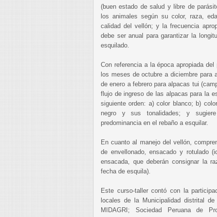
(buen estado de salud y libre de parásit
los animales según su color, raza, e
calidad del vellón; y la frecuencia apro
debe ser anual para garantizar la longi
esquilado.
Con referencia a la época apropiada del
los meses de octubre a diciembre para 
de enero a febrero para alpacas tui (ca
flujo de ingreso de las alpacas para la e
siguiente orden: a) color blanco; b) colo
negro y sus tonalidades; y sugier
predominancia en el rebaño a esquilar.
En cuanto al manejo del vellón, compren
de envellonado, ensacado y rotulado (id
ensacada, que deberán consignar la raz
fecha de esquila).
Este curso-taller contó con la participa
locales de la Municipalidad distrital d
MIDAGRI; Sociedad Peruana de Pro