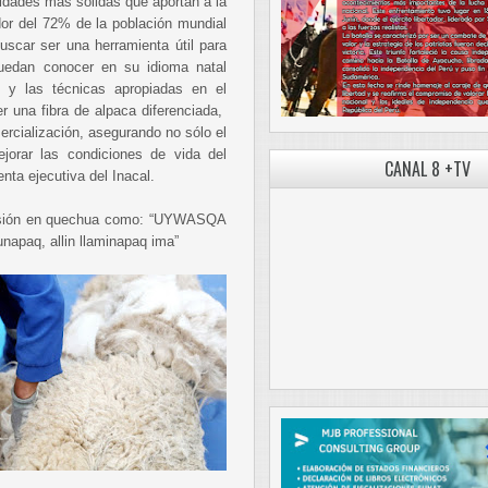
vidades más sólidas que aportan a la
dor del 72% de la población mundial
scar ser una herramienta útil para
puedan conocer en su idioma natal
, y las técnicas apropiadas en el
r una fibra de alpaca diferenciada,
rcialización, asegurando no sólo el
jorar las condiciones de vida del
CANAL 8 +TV
enta ejecutiva del Inacal.
ersión en quechua como: “UYWASQA
napaq, allin llaminapaq ima”