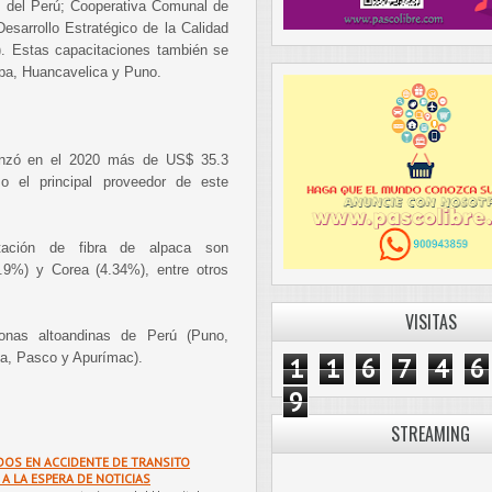
s del Perú; Cooperativa Comunal de
sarrollo Estratégico de la Calidad
l). Estas capacitaciones también se
ipa, Huancavelica y Puno.
canzó en el 2020 más de US$ 35.3
o el principal proveedor de este
tación de fibra de alpaca son
9.9%) y Corea (4.34%), entre otros
VISITAS
onas altoandinas de Perú (Puno,
a, Pasco y Apurímac).
1
1
6
7
4
6
9
STREAMING
IDOS EN ACCIDENTE DE TRANSITO
A LA ESPERA DE NOTICIAS