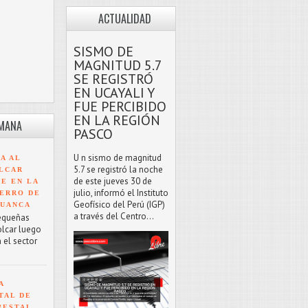
ACTUALIDAD
SISMO DE
MAGNITUD 5.7
SE REGISTRÓ
EN UCAYALI Y
FUE PERCIBIDO
EN LA REGIÓN
EMANA
PASCO
U n sismo de magnitud
A AL
5.7 se registró la noche
LCAR
de este jueves 30 de
TE EN LA
julio, informó el Instituto
ERRO DE
Geofísico del Perú (IGP)
HUANCA
a través del Centro...
equeñas
olcar luego
 el sector
A
TAL DE
RESTAL