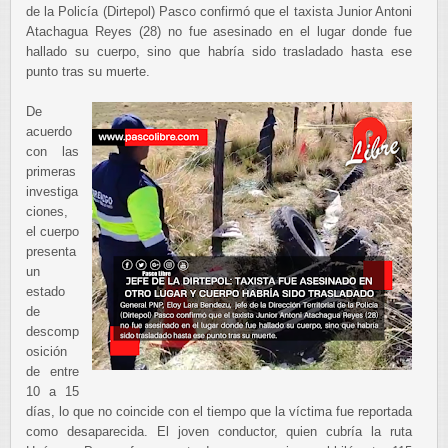
de la Policía (Dirtepol) Pasco confirmó que el taxista Junior Antoni
Atachagua Reyes (28) no fue asesinado en el lugar donde fue
hallado su cuerpo, sino que habría sido trasladado hasta ese
punto tras su muerte.
De
acuerdo
con las
primeras
investiga
ciones,
el cuerpo
presenta
un
estado
de
descomp
osición
de entre
10 a 15
días, lo que no coincide con el tiempo que la víctima fue reportada
como desaparecida. El joven conductor, quien cubría la ruta