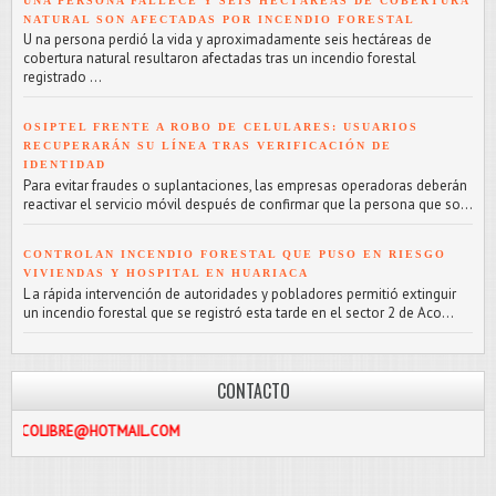
UNA PERSONA FALLECE Y SEIS HECTÁREAS DE COBERTURA
NATURAL SON AFECTADAS POR INCENDIO FORESTAL
U na persona perdió la vida y aproximadamente seis hectáreas de
cobertura natural resultaron afectadas tras un incendio forestal
registrado ...
OSIPTEL FRENTE A ROBO DE CELULARES: USUARIOS
RECUPERARÁN SU LÍNEA TRAS VERIFICACIÓN DE
IDENTIDAD
Para evitar fraudes o suplantaciones, las empresas operadoras deberán
reactivar el servicio móvil después de confirmar que la persona que so...
CONTROLAN INCENDIO FORESTAL QUE PUSO EN RIESGO
VIVIENDAS Y HOSPITAL EN HUARIACA
L a rápida intervención de autoridades y pobladores permitió extinguir
un incendio forestal que se registró esta tarde en el sector 2 de Aco...
CONTACTO
E@HOTMAIL.COM