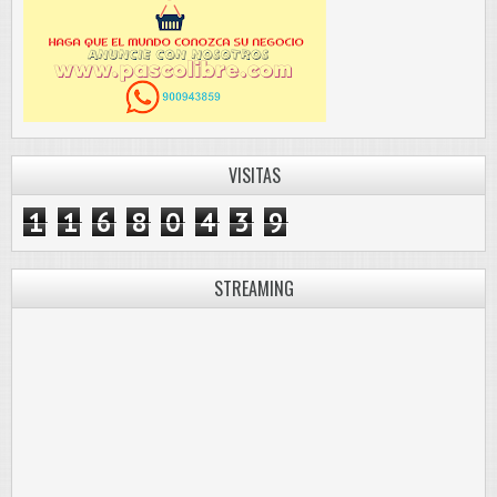
VISITAS
1
1
6
8
0
4
3
9
STREAMING