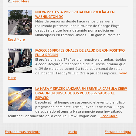
P…
Read More
NUEVA PROTESTA POR BRUTALIDAD POLICÍACA EN
WASHINGTON DC
Miles de personas desde hace varios días vienen
realizando protestas por la muerte de George Floyd
después de que fuera detenido por la policía en
Minneapolis en Estados Unidos. Un gran número se…
Read More
PASCO: 36 PROFESIONALES DE SALUD DIERON POSITIVO
EN LA REGIÓN
El profesional de 37 años dio negativo a pruebas rápidas,
Alcedo Melgarejo responsable de la Diresa informó que
el 29 de marzo se sometió a todo el personal de salud
del hospital Freddy Vallejo Ore, a pruebas rápidas…
Read
More
LA NASA Y SPACEX LANZARÁ EN BREVE LA CÁPSULA CREW
DRAGON EN BUSCA DE LOS VUELOS PRIVADOS AL
ESPACIO
Debido al mal tiempo se suspendió el evento científico
programado para este último jueves 27 de mayo. Luego
de superado el tema la Nasa anunció para hoy sábado
realizár el lanzamiento de la cápsula Crew Dragon con …
Read More
Entrada más reciente
Inicio
Entrada antigua