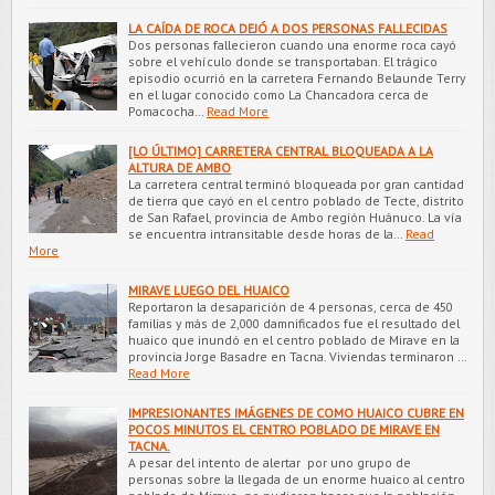
LA CAÍDA DE ROCA DEJÓ A DOS PERSONAS FALLECIDAS
Dos personas fallecieron cuando una enorme roca cayó
sobre el vehículo donde se transportaban. El trágico
episodio ocurrió en la carretera Fernando Belaunde Terry
en el lugar conocido como La Chancadora cerca de
Pomacocha…
Read More
[LO ÚLTIMO] CARRETERA CENTRAL BLOQUEADA A LA
ALTURA DE AMBO
La carretera central terminó bloqueada por gran cantidad
de tierra que cayó en el centro poblado de Tecte, distrito
de San Rafael, provincia de Ambo región Huánuco. La vía
se encuentra intransitable desde horas de la…
Read
More
MIRAVE LUEGO DEL HUAICO
Reportaron la desaparición de 4 personas, cerca de 450
familias y más de 2,000 damnificados fue el resultado del
huaico que inundó en el centro poblado de Mirave en la
provincia Jorge Basadre en Tacna. Viviendas terminaron …
Read More
IMPRESIONANTES IMÁGENES DE COMO HUAICO CUBRE EN
POCOS MINUTOS EL CENTRO POBLADO DE MIRAVE EN
TACNA.
A pesar del intento de alertar por uno grupo de
personas sobre la llegada de un enorme huaico al centro