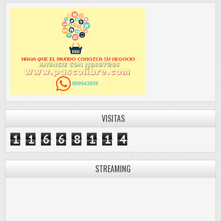
VISITAS
1
1
6
6
8
1
1
4
STREAMING