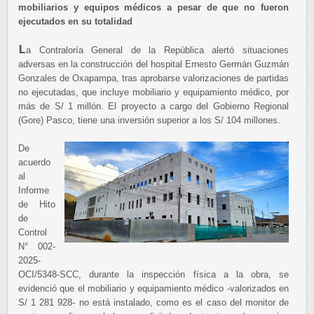
mobiliarios y equipos médicos a pesar de que no fueron
ejecutados en su totalidad
L
a Contraloría General de la República alertó situaciones
adversas en la construcción del hospital Ernesto Germán Guzmán
Gonzales de Oxapampa, tras aprobarse valorizaciones de partidas
no ejecutadas, que incluye mobiliario y equipamiento médico, por
más de S/ 1 millón. El proyecto a cargo del Gobierno Regional
(Gore) Pasco, tiene una inversión superior a los S/ 104 millones.
De
acuerdo
al
Informe
de Hito
de
Control
N° 002-
2025-
OCI/5348-SCC, durante la inspección física a la obra, se
evidenció que el mobiliario y equipamiento médico -valorizados en
S/ 1 281 928- no está instalado, como es el caso del monitor de