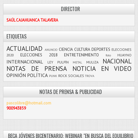
DIRECTOR
SAÚL CAJAHUANCA TALAVERA
ETIQUETAS
ACTUALIDAD
CIENCIA
CULTURA
DEPORTES
ELECCIONES
ANUNCIO
ELECCIONES 2018
ENTRETENIMIENTO
2020
HUAYNO
foto
NACIONAL
INTERNACIONAL
LEY PULPÍN
MULIZA
METAL
NOTAS DE PRENSA
NOTICIA EN VIDEO
OPINIÓN
POLÍTICA
ROCK
SOCIALES
PUNK
TROVA
NOTAS DE PRENSA & PUBLICIDAD
pascolibre@hotmail.com
900943859
BECA JÓVENES BICENTENARIO: WEBINAR "EN BUSCA DEL EQUILIBRIO