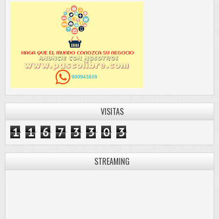
VISITAS
1
1
6
7
3
3
0
3
STREAMING