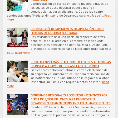
Condecoración se otorga en cuatro niveles, a través de
los cuales se busca destacar el desempeño y
contribución al desarrollo agrario. Dos de las cuatro
condecoraciones “Medalla Ministerio de Desarrollo Agrario y Riego” …
Read
More
JNE RESOLVIÓ 10 EXPEDIENTES DE APELACIÓN SOBRE
PEDIDOS DE NULIDAD ELECTORAL
Hoy revisará y tomará una decisión respecto de otras
ocho causas similares en el contexto de la segunda
elección presidencialEn sesión realizada el 28 de junio,
el Pleno del Jurado Nacional de Elecciones (JNE) realizó la
deli…
Read More
SUNAFIL ENVIÓ MÁS DE MIL NOTIFICACIONES A EMPRESAS
DE PASCO A TRAVÉS DE SU CASILLA ELECTRÓNICA
Empleadores deben actualizar el correo electrónico de
su empresa y el número de celular, para recibir avisos de
las notificaciones. Es una infracción muy grave a la labor
inspectiva, incumplir con requerimientos de infor…
Read
More
GOBIERNOS REGIONALES RECIBIERON INCENTIVOS POR
CERCA DE S/ 800 MILLONES PARA PROMOVER EL
DESARROLLO INFANTIL TEMPRANO, EN EL MARCO DEL FED
Desde el 2014 a la fecha, los 25 Gobiernos Regionales del
país recibieron incentivos por los resultados alcanzados
en la mejora de la prestación de los servicios integrales