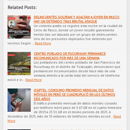
Related Posts:
DELINCUENTES GOLPEAN Y ASALTAN A JOVEN EN PASCO;
HAY UN DETENIDO TRAS BRUTAL ATAQUE
Un violento asalto se registró esta noche en la ciudad de
Cerro de Pasco, donde un joven resultó gravemente
herido tras ser atacado por un grupo de delincuentes.
Uno de los presuntos implicados fue detenido por
vecinos.Según …
Read More
CENTRO POBLADO DE PUCURHUAY PERMANECE
INCOMUNICADO POR MÁS DE UNA SEMANA
Los pobladores del centro poblado de San Francisco de
Pucurhuay, en el distrito de Ticlacayán, denunciaron que
permanecen incomunicados desde hace más de una
semana debido a la caída total del servicio de telefonía
móvil e in…
Read More
OSIPTEL: CONSUMO PROMEDIO MENSUAL DE DATOS
MÓVILES EN PERÚ SE CUADRUPLICÓ EN LOS ÚLTIMOS
SEIS AÑOS
El tráfico promedio mensual de datos móviles cursado
por teléfono móvil pasó de 5.67 GB en el cuarto trimestre
de 2019 a 23.51 GB en el mismo periodo de 2025. A
diciembre de 2025, más de 33 millones de teléfonos móviles acced…
Read
More