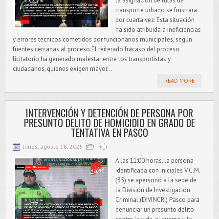
la asignación de rutas de
transporte urbano se frustrara
por cuarta vez. Esta situación
ha sido atribuida a ineficiencias
y errores técnicos cometidos por funcionarios municipales, según
fuentes cercanas al proceso.El reiterado fracaso del proceso
licitatorio ha generado malestar entre los transportistas y
ciudadanos, quienes exigen mayor...
READ MORE
INTERVENCIÓN Y DETENCIÓN DE PERSONA POR
PRESUNTO DELITO DE HOMICIDIO EN GRADO DE
TENTATIVA EN PASCO
lunes, agosto 18, 2025
A las 11:00 horas, la persona
identificada con iniciales V.C.M.
(35) se apersonó a la sede de
la División de Investigación
Criminal (DIVINCRI) Pasco para
denunciar un presunto delito