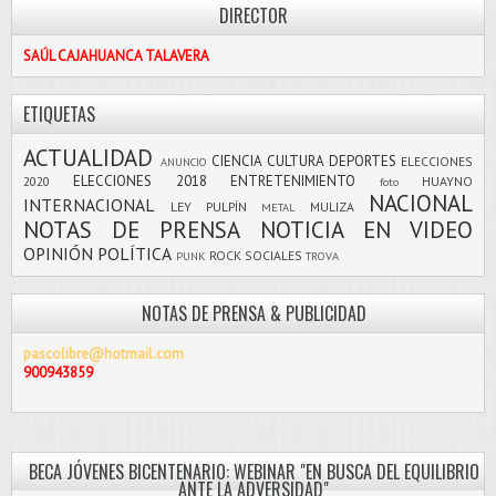
DIRECTOR
SAÚL CAJAHUANCA TALAVERA
ETIQUETAS
ACTUALIDAD
CIENCIA
CULTURA
DEPORTES
ELECCIONES
ANUNCIO
ELECCIONES 2018
ENTRETENIMIENTO
2020
HUAYNO
foto
NACIONAL
INTERNACIONAL
LEY PULPÍN
MULIZA
METAL
NOTAS DE PRENSA
NOTICIA EN VIDEO
OPINIÓN
POLÍTICA
ROCK
SOCIALES
PUNK
TROVA
NOTAS DE PRENSA & PUBLICIDAD
pascolibre@hotmail.com
900943859
BECA JÓVENES BICENTENARIO: WEBINAR "EN BUSCA DEL EQUILIBRIO
ANTE LA ADVERSIDAD"