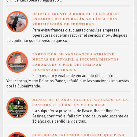
un incendio forestal registrado ...
OSIPTEL FRENTE A ROBO DE CELULARES:
USUARIOS RECUPERARÁN SU LÍNEA TRAS
VERIFICACIÓN DE IDENTIDAD
Para evitar fraudes o suplantaciones, las empresas
operadoras deberán reactivar el servicio móvil después
de confirmar que la persona que so...
EXREGIDOR DE YANACANCHA ATRIBUYE
MULTAS DE SUNAFIL A INCUMPLIMIENTOS
LABORALES Y PIDE DETERMINAR
RESPONSABILIDADES
E l exregidor y exalcalde encargado del distrito de
Yanacancha, Mario Palacios Pánez, señaló que las sanciones impuestas
por la Superintende...
MENOR DE 13 AÑOS FALLECE AHOGADO EN LA
CASCADA EL LEÓN, EN VILLA RICA
L a subprefecta provincial de Pasco, Jhanet Jhenifer
Resines, confirmó el fallecimiento de un adolescente de
13 años que perdió la vida tras...
CONTROLAN INCENDIO FORESTAL QUE PUSO