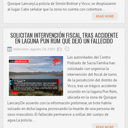
Quisque Lancary.La policía de Simón Bolívar y Vicco, se desplazaron
al lugar. Cabe señalar que la zona no cuenta con cobertura...
READ MORE
SOLICITAN INTERVENCIÓN FISCAL TRAS ACCIDENTE
EN LAGUNA PUN RÚM QUE DEJÓ UN FALLECIDO
miércoles, agosto 20, 2025
Las autoridades del Centro
Poblado de Sacra Familia han
solicitado con urgencia la
intervención del fiscal de turno
de la jurisdicción del distrito de
Vicco, tras un trágico accidente
ocurrido en la laguna Pun Rúm,
ubicada en la zona de Quisque
Lancary.De acuerdo con la información preliminar, un bote habría
volcado en dicha laguna, provocando la muerte de una persona de
sexo masculino. El fallecido permanece a orillas del cuerpo de
agua.La policía...
READ MORE