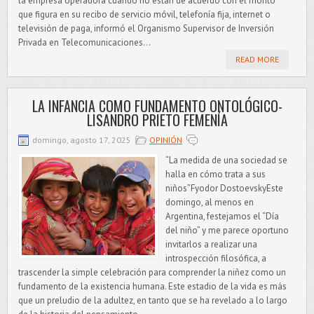
la empresa operadora cuando no están de acuerdo con el monto
que figura en su recibo de servicio móvil, telefonía fija, internet o
televisión de paga, informó el Organismo Supervisor de Inversión
Privada en Telecomunicaciones...
READ MORE
LA INFANCIA COMO FUNDAMENTO ONTOLÓGICO-
LISANDRO PRIETO FEMENÍA
domingo, agosto 17, 2025
OPINIÓN
“La medida de una sociedad se
halla en cómo trata a sus
niños”Fyodor DostoevskyEste
domingo, al menos en
Argentina, festejamos el “Día
del niño” y me parece oportuno
invitarlos a realizar una
introspección filosófica, a
trascender la simple celebración para comprender la niñez como un
fundamento de la existencia humana. Este estadio de la vida es más
que un preludio de la adultez, en tanto que se ha revelado a lo largo