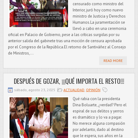
censurado como ministro del
Interior, juró hoy como nuevo
ministro de Justicia y Derechos
Humanos.La juramentación se
llevó a cabo en una ceremonia
oficial en Palacio de Gobierno, pese a las críticas surgidas por su
anterior salida del gabinete tras una moción de censura aprobada
por el Congreso de la República.El retorno de Santiváñez al Consejo
de Ministros,...
READ MORE
DESPUÉS DE GOZAR, ¡¡¡QUÉ IMPORTA EL RESTO!!!
sábado, agosto 23, 2025
ACTUALIDAD
,
OPINIÓN
Qué rabia con la presidenta
Dina Boluarte, ¿verdad? Pero el
espiral de sus delitos y yerros
es dramático y lo va a pagar.
No merece alguna compasión
por adelanto, dado al destino
que le espera, sus años en la