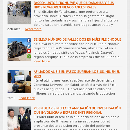
PASCO: JUNTOS PROMUEVE QUE CIUDADANAS Y SUS
HIJOS REVALOREN JUEGOS ANCESTRALES
En el distrito de Yanahuanca, que pertenece a la
provincia Daniel Alcides Carrión, la gestora del lugar
junto a las ciudadanas y sus menores hijos disfrutaron
de una tarde entretenida, con juegos ancestrales y
actuales. …
Read More
SE ELEVA NÚMERO DE FALLECIDOS EN MÚLTIPLE CHOQUE
Se eleva el número de fallecidos en el múltiple choque
registrado en la Panamericana Sur, kilómetro 574 en la
jurisdicción del distrito de Yauca, Provincia Caravelí,
región Arequipa. El bus de la empresa Cruz del Sur de p…
Read More
AFILIADOS AL SIS EN PASCO SUPERAN LOS 181 MIL EN EL
2019
· En el último mes, gracias al Decreto de Urgencia de
Cobertura Universal en Salud, se afilió a más de 12 mil
nuevos asegurados. · A nivel nacional se afilió dos
millones y medio de peruanos, llegando la población
total …
Read More
PIDEN DEJAR SIN EFECTO AMPLIACIÓN DE INVESTIGACIÓN
QUE INVOLUCRA A EXPRESIDENTE REGIONAL
El Poder Judicial realizó la audiencia de apelación por la
ampliación de 8 meses en la investigación por el
presunto delito colusión en agravio del gobierno
regional de Pasco, recurso fue presentado por uno de