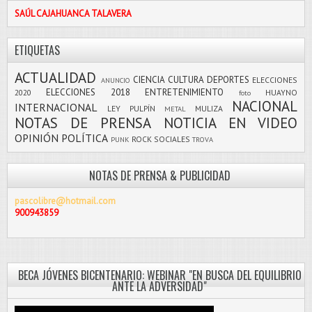
SAÚL CAJAHUANCA TALAVERA
ETIQUETAS
ACTUALIDAD
CIENCIA
CULTURA
DEPORTES
ELECCIONES
ANUNCIO
ELECCIONES 2018
ENTRETENIMIENTO
2020
HUAYNO
foto
NACIONAL
INTERNACIONAL
LEY PULPÍN
MULIZA
METAL
NOTAS DE PRENSA
NOTICIA EN VIDEO
OPINIÓN
POLÍTICA
ROCK
SOCIALES
PUNK
TROVA
NOTAS DE PRENSA & PUBLICIDAD
pascolibre@hotmail.com
900943859
BECA JÓVENES BICENTENARIO: WEBINAR "EN BUSCA DEL EQUILIBRIO
ANTE LA ADVERSIDAD"