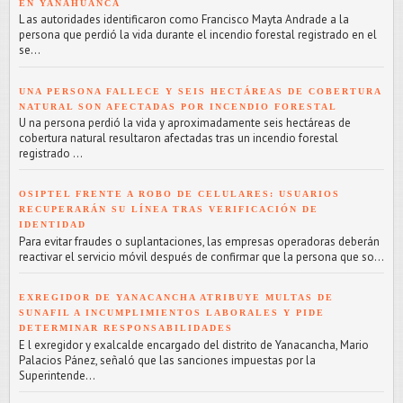
EN YANAHUANCA
L as autoridades identificaron como Francisco Mayta Andrade a la
persona que perdió la vida durante el incendio forestal registrado en el
se...
UNA PERSONA FALLECE Y SEIS HECTÁREAS DE COBERTURA
NATURAL SON AFECTADAS POR INCENDIO FORESTAL
U na persona perdió la vida y aproximadamente seis hectáreas de
cobertura natural resultaron afectadas tras un incendio forestal
registrado ...
OSIPTEL FRENTE A ROBO DE CELULARES: USUARIOS
RECUPERARÁN SU LÍNEA TRAS VERIFICACIÓN DE
IDENTIDAD
Para evitar fraudes o suplantaciones, las empresas operadoras deberán
reactivar el servicio móvil después de confirmar que la persona que so...
EXREGIDOR DE YANACANCHA ATRIBUYE MULTAS DE
SUNAFIL A INCUMPLIMIENTOS LABORALES Y PIDE
DETERMINAR RESPONSABILIDADES
E l exregidor y exalcalde encargado del distrito de Yanacancha, Mario
Palacios Pánez, señaló que las sanciones impuestas por la
Superintende...