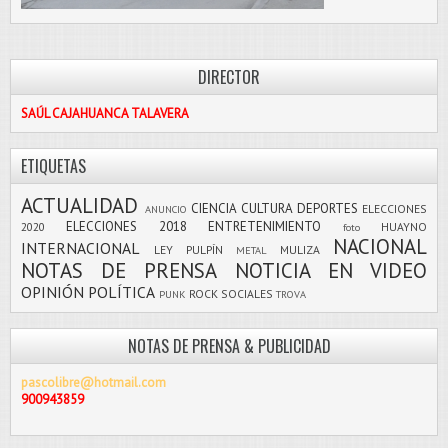
DIRECTOR
SAÚL CAJAHUANCA TALAVERA
ETIQUETAS
ACTUALIDAD
CIENCIA
CULTURA
DEPORTES
ELECCIONES
ANUNCIO
ELECCIONES 2018
ENTRETENIMIENTO
2020
HUAYNO
foto
NACIONAL
INTERNACIONAL
LEY PULPÍN
MULIZA
METAL
NOTAS DE PRENSA
NOTICIA EN VIDEO
OPINIÓN
POLÍTICA
ROCK
SOCIALES
PUNK
TROVA
NOTAS DE PRENSA & PUBLICIDAD
pascolibre@hotmail.com
900943859