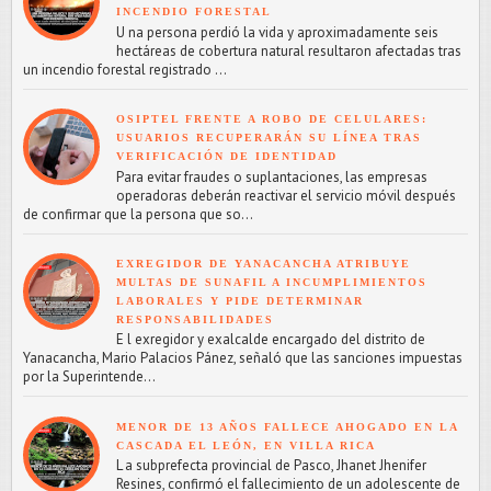
INCENDIO FORESTAL
U na persona perdió la vida y aproximadamente seis
hectáreas de cobertura natural resultaron afectadas tras
un incendio forestal registrado ...
OSIPTEL FRENTE A ROBO DE CELULARES:
USUARIOS RECUPERARÁN SU LÍNEA TRAS
VERIFICACIÓN DE IDENTIDAD
Para evitar fraudes o suplantaciones, las empresas
operadoras deberán reactivar el servicio móvil después
de confirmar que la persona que so...
EXREGIDOR DE YANACANCHA ATRIBUYE
MULTAS DE SUNAFIL A INCUMPLIMIENTOS
LABORALES Y PIDE DETERMINAR
RESPONSABILIDADES
E l exregidor y exalcalde encargado del distrito de
Yanacancha, Mario Palacios Pánez, señaló que las sanciones impuestas
por la Superintende...
MENOR DE 13 AÑOS FALLECE AHOGADO EN LA
CASCADA EL LEÓN, EN VILLA RICA
L a subprefecta provincial de Pasco, Jhanet Jhenifer
Resines, confirmó el fallecimiento de un adolescente de