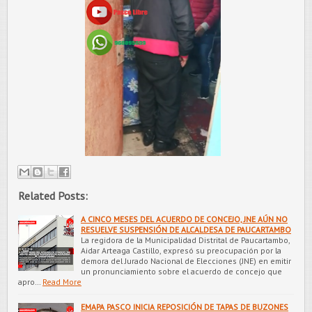
Related Posts:
A CINCO MESES DEL ACUERDO DE CONCEJO, JNE AÚN NO
RESUELVE SUSPENSIÓN DE ALCALDESA DE PAUCARTAMBO
La regidora de la Municipalidad Distrital de Paucartambo,
Aidar Arteaga Castillo, expresó su preocupación por la
demora del Jurado Nacional de Elecciones (JNE) en emitir
un pronunciamiento sobre el acuerdo de concejo que
apro…
Read More
EMAPA PASCO INICIA REPOSICIÓN DE TAPAS DE BUZONES