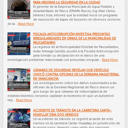
PARA MEJORAR LA SEGURIDAD EN LA CIUDAD
El gerente de la Empresa Municipal de Agua Potable y
Alcantarillado de Pasco (EMAPA Pasco), Ing. Jhan Carlos
Jiménez Inza, informó que la entidad inició un programa
de reposición de tapas de buzones en diversos sectores
de la…
Read More
FISCALÍA ANTICORRUPCIÓN INVESTIGA PRESUNTAS
IRREGULARIDADES EN OBRAS DE LA MUNICIPALIDAD DE
PAUCARTAMBO
La regidora de la Municipalidad Distrital de Paucartambo,
Aidar Arteaga Castillo, acudió a la Fiscalía Anticorrupción
para brindar su declaración en el marco de una
investigación preliminar relacionada con presuntas irregular…
Read More
CÁMARAS DE SEGURIDAD REVELAN QUE VEHÍCULO
CHOCÓ CONTRA OFICINAS DE LA DERRAMA MAGISTERIAL
EN YANACANCHA
Las investigaciones sobre los daños ocasionados a las
oficinas de la Derrama Magisterial de Pasco dieron un
giro luego de que cámaras de videovigilancia de
establecimientos cercanos captaran el momento en que un automóvil
imp…
Read More
ACCIDENTE DE TRÁNSITO EN LA CARRETERA CANTA–
HUAYLLAY DEJA DOS HERIDOS
Un accidente de tránsito se registró la tarde de este
viernes en la carretera Canta–Huayllay, en jurisdicción de
la región Junín, dejando como saldo dos personas