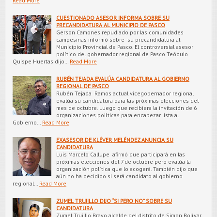
Read More
CUESTIONADO ASESOR INFORMA SOBRE SU
PRECANDIDATURA AL MUNICIPIO DE PASCO
Gerson Camones repudiado por las comunidades
campesinas informó sobre su precandidatura al
Municipio Provincial de Pasco. El controversial asesor
político del gobernador regional de Pasco Teódulo
Quispe Huertas dijo…
Read More
RUBÉN TEJADA EVALÚA CANDIDATURA AL GOBIERNO
REGIONAL DE PASCO
Rubén Tejada Ramos actual vicegobernador regional
evalúa su candidatura para las próximas elecciones del
mes de octubre. Luego que recibiera la invitación de 6
organizaciones políticas para encabezar lista al
Gobierno…
Read More
EXASESOR DE KLÉVER MELÉNDEZ ANUNCIA SU
CANDIDATURA
Luis Marcelo Callupe afirmó que participará en las
próximas elecciones del 7 de octubre pero evalúa la
organización política que lo acogerá. También dijo que
aún no ha decidido si será candidato al gobierno
regional…
Read More
ZUMEL TRUJILLO DIJO “SI PERO NO” SOBRE SU
CANDIDATURA
Zumel Trujillo Bravo alcalde del distrito de Simon Bolívar