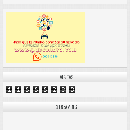
VISITAS
1
1
6
6
6
2
9
0
STREAMING