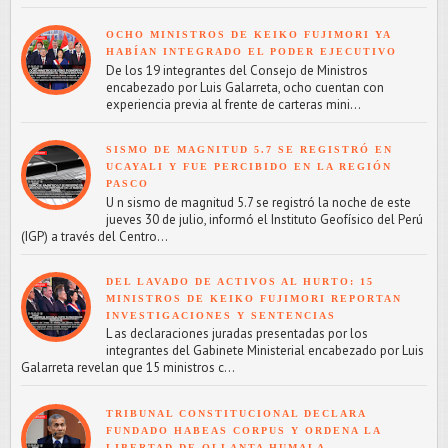
OCHO MINISTROS DE KEIKO FUJIMORI YA
HABÍAN INTEGRADO EL PODER EJECUTIVO
De los 19 integrantes del Consejo de Ministros
encabezado por Luis Galarreta, ocho cuentan con
experiencia previa al frente de carteras mini...
SISMO DE MAGNITUD 5.7 SE REGISTRÓ EN
UCAYALI Y FUE PERCIBIDO EN LA REGIÓN
PASCO
U n sismo de magnitud 5.7 se registró la noche de este
jueves 30 de julio, informó el Instituto Geofísico del Perú
(IGP) a través del Centro...
DEL LAVADO DE ACTIVOS AL HURTO: 15
MINISTROS DE KEIKO FUJIMORI REPORTAN
INVESTIGACIONES Y SENTENCIAS
L as declaraciones juradas presentadas por los
integrantes del Gabinete Ministerial encabezado por Luis
Galarreta revelan que 15 ministros c...
TRIBUNAL CONSTITUCIONAL DECLARA
FUNDADO HABEAS CORPUS Y ORDENA LA
LIBERTAD DE OLLANTA HUMALA