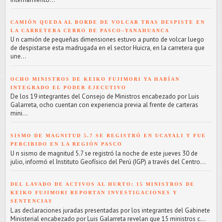
CAMIÓN QUEDA AL BORDE DE VOLCAR TRAS DESPISTE EN
LA CARRETERA CERRO DE PASCO–YANAHUANCA
U n camión de pequeñas dimensiones estuvo a punto de volcar luego
de despistarse esta madrugada en el sector Huicra, en la carretera que
une...
OCHO MINISTROS DE KEIKO FUJIMORI YA HABÍAN
INTEGRADO EL PODER EJECUTIVO
De los 19 integrantes del Consejo de Ministros encabezado por Luis
Galarreta, ocho cuentan con experiencia previa al frente de carteras
mini...
SISMO DE MAGNITUD 5.7 SE REGISTRÓ EN UCAYALI Y FUE
PERCIBIDO EN LA REGIÓN PASCO
U n sismo de magnitud 5.7 se registró la noche de este jueves 30 de
julio, informó el Instituto Geofísico del Perú (IGP) a través del Centro...
DEL LAVADO DE ACTIVOS AL HURTO: 15 MINISTROS DE
KEIKO FUJIMORI REPORTAN INVESTIGACIONES Y
SENTENCIAS
L as declaraciones juradas presentadas por los integrantes del Gabinete
Ministerial encabezado por Luis Galarreta revelan que 15 ministros c...