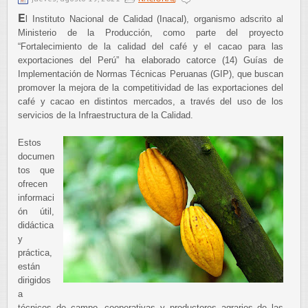
E
l Instituto Nacional de Calidad (Inacal), organismo adscrito al
Ministerio de la Producción, como parte del proyecto
“Fortalecimiento de la calidad del café y el cacao para las
exportaciones del Perú” ha elaborado catorce (14) Guías de
Implementación de Normas Técnicas Peruanas (GIP), que buscan
promover la mejora de la competitividad de las exportaciones del
café y cacao en distintos mercados, a través del uso de los
servicios de la Infraestructura de la Calidad.
Estos
documen
tos que
ofrecen
informaci
ón útil,
didáctica
y
práctica,
están
dirigidos
a
técnicos de campo, cooperativas y productores agrarios de las