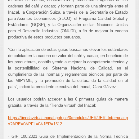
cadenas del café y cacao; y forman parte de una sinergia entre el
Inacal, la Cooperación Suiza, a través de la Secretaría de Estado
para Asuntos Económicos (SECO), el Programa Calidad Global y
Estándares (GQSP), y la Organización de las Naciones Unidas
para el Desarrollo Industrial (ONUDI), a fin de mejorar la cadena
productiva de estos productos peruanos.
“Con la aplicación de estas guías buscamos elevar los estándares
de calidad en la cadena de valor del café y cacao, en beneficio de
los productores, contribuyendo a mejorar la competencia técnica y
la sostenibilidad del Sistema Nacional de Calidad, en el
cumplimiento de las normas y reglamentos técnicos por parte de
las MIPYME, y la promoción de la cultura de la calidad en el
país”, indicó la presidente ejecutiva del Inacal, Clara Gálvez.
Los usuarios podrán acceder a las 6 primeras guías de manera
gratuita, a través de la “Tienda virtual” del Inacal:
https://tiendavirtual.inacal.gob.pe/0/modulos/JER/JER_Interna.asp
x?ARE=0&PFL=0&JER=1512
· GIP 100:2021 Guía de Implementación de la Norma Técnica