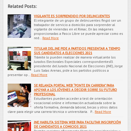
Related Posts:
VIGILANTE ES SORPRENDIDO POR DELINCUENTES
El integrante de un grupo de delincuentes fingió ser un
trabajador de servicio a domicilio para sorprender al
vigilante de viviendas en el Rimac. En las imágenes
proporcionadas a Pasco Libre se puede apreciar como es
red…
Read More
TITULAR DEL JNE PIDE A PARTIDOS PRESENTAR A TIEMPO
SUS CANDIDATOS A ELECCIONES 2021
Trámite lo pueden realizar de manera virtual ante los
Jurados Electorales Especiales correspondientesEl
presidente del Jurado Nacional de Elecciones (JNE), Jorge
Luis Salas Arenas, pide a los partidos políticos a
presentar op…
Read More
SE RELANZA PORTAL WEB “PONTE EN CARRERA” PARA
APOYAR A LOS JÓVENES A DECIDIR SOBRE SU FUTURO
PROFESIONAL
Estudiantes pueden acceder a test de orientación
vocacional online e información actualizada sobre la
oferta formativa, demanda laboral, becas y otros datos
clave para elegir una carrera técnica o universitaria. P…
Read More
JNE HABILITA SISTEMA WEB PARA FACILITAR INSCRIPCIÓN
DE CANDIDATOS A COMICIOS 2021
Permite registrar eficazmente fórmulas presidenciales y