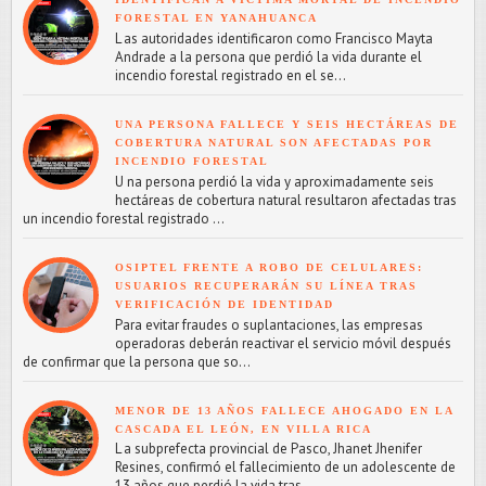
FORESTAL EN YANAHUANCA
L as autoridades identificaron como Francisco Mayta
Andrade a la persona que perdió la vida durante el
incendio forestal registrado en el se...
UNA PERSONA FALLECE Y SEIS HECTÁREAS DE
COBERTURA NATURAL SON AFECTADAS POR
INCENDIO FORESTAL
U na persona perdió la vida y aproximadamente seis
hectáreas de cobertura natural resultaron afectadas tras
un incendio forestal registrado ...
OSIPTEL FRENTE A ROBO DE CELULARES:
USUARIOS RECUPERARÁN SU LÍNEA TRAS
VERIFICACIÓN DE IDENTIDAD
Para evitar fraudes o suplantaciones, las empresas
operadoras deberán reactivar el servicio móvil después
de confirmar que la persona que so...
MENOR DE 13 AÑOS FALLECE AHOGADO EN LA
CASCADA EL LEÓN, EN VILLA RICA
L a subprefecta provincial de Pasco, Jhanet Jhenifer
Resines, confirmó el fallecimiento de un adolescente de
13 años que perdió la vida tras...