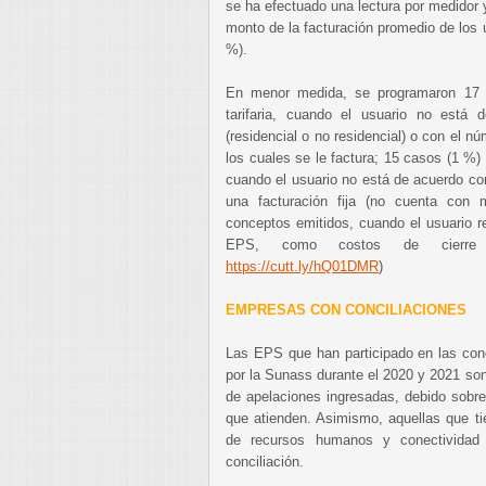
se ha efectuado una lectura por medidor 
monto de la facturación promedio de los
%).
En menor medida, se programaron 17 (
tarifaria, cuando el usuario no está
(residencial o no residencial) o con el 
los cuales se le factura; 15 casos (1 %
cuando el usuario no está de acuerdo co
una facturación fija (no cuenta con
conceptos emitidos, cuando el usuario r
EPS, como costos de cierre o
https://cutt.ly/hQ01DMR
)
EMPRESAS CON CONCILIACIONES
Las EPS que han participado en las conc
por la Sunass durante el 2020 y 2021 son
de apelaciones ingresadas, debido sobr
que atienden. Asimismo, aquellas que ti
de recursos humanos y conectividad 
conciliación.