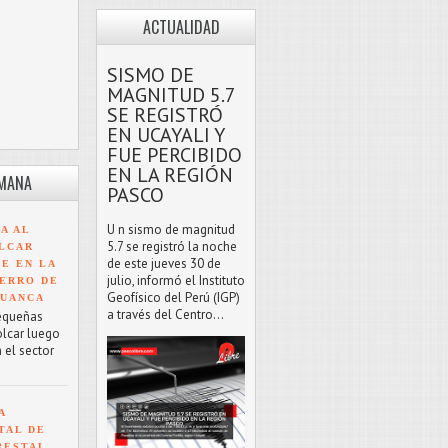
ACTUALIDAD
SISMO DE
MAGNITUD 5.7
SE REGISTRÓ
EN UCAYALI Y
FUE PERCIBIDO
EN LA REGIÓN
EMANA
PASCO
U n sismo de magnitud
A AL
5.7 se registró la noche
LCAR
de este jueves 30 de
TE EN LA
julio, informó el Instituto
ERRO DE
Geofísico del Perú (IGP)
HUANCA
a través del Centro...
equeñas
olcar luego
 el sector
A
TAL DE
RESTAL