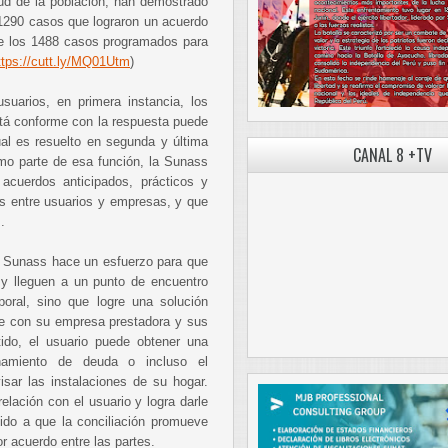
ud de la población, han demostrado
s 1290 casos que lograron un acuerdo
de los 1488 casos programados para
ttps://cutt.ly/MQ01Utm
)
uarios, en primera instancia, los
tá conforme con la respuesta puede
ual es resuelto en segunda y última
CANAL 8 +TV
mo parte de esa función, la Sunass
 acuerdos anticipados, prácticos y
as entre usuarios y empresas, y que
es.
la Sunass hace un esfuerzo para que
 y lleguen a un punto de encuentro
poral, sino que logre una solución
ene con su empresa prestadora y sus
ido, el usuario puede obtener una
onamiento de deuda o incluso el
sar las instalaciones de su hogar.
lación con el usuario y logra darle
bido a que la conciliación promueve
r acuerdo entre las partes.