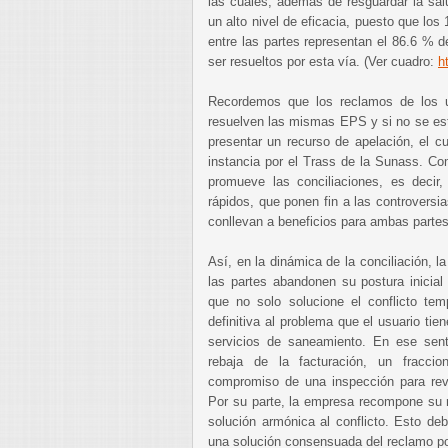
las cuales, además de resguardar la sal
un alto nivel de eficacia, puesto que lo
entre las partes representan el 86.6 % 
ser resueltos por esta vía. (Ver cuadro:
h
Recordemos que los reclamos de los us
resuelven las mismas EPS y si no se es
presentar un recurso de apelación, el c
instancia por el Trass de la Sunass. Co
promueve las conciliaciones, es decir,
rápidos, que ponen fin a las controversi
conllevan a beneficios para ambas part
Así, en la dinámica de la conciliación, 
las partes abandonen su postura inicial
que no solo solucione el conflicto tem
definitiva al problema que el usuario ti
servicios de saneamiento. En ese sent
rebaja de la facturación, un fracci
compromiso de una inspección para revi
Por su parte, la empresa recompone su re
solución armónica al conflicto. Esto de
una solución consensuada del reclamo po