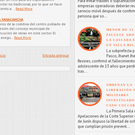
Para evitar fraudes o suplantacion
ctor no tradicional, por lo que se hace
empresas operadoras deberán reac
iento a …
Read More
servicio móvil después de confirm
persona que so...
 A YANACANCHA
ros de la comitiva del centro poblado de
sesión del consejo municipal de
MENOR DE 13
ecución de obras en este sector. El
FALLECE AHO
d asegu…
Read More
LA CASCADA 
EN VILLA RIC
L a subprefecta p
icio
Entrada antigua
Pasco, Jhanet Jhe
Resines, confirmó el fallecimient
adolescente de 13 años que perdi
tras...
ORDENAN LA
LIBERACIÓN 
MILITARES
INVESTIGADO
CASO COLCA
L a Primera Sala 
Apelaciones de la Corte Superior d
de Junín dispuso la libertad de oc
que cumplían prisión prevent...