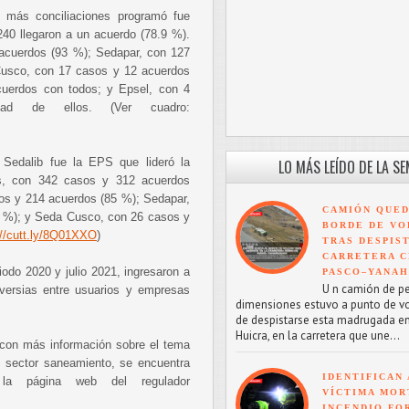
más conciliaciones programó fue
40 llegaron a un acuerdo (78.9 %).
acuerdos (93 %); Sedapar, con 127
Cusco, con 17 casos y 12 acuerdos
uerdos con todos; y Epsel, con 4
d de ellos. (Ver cuadro:
 Sedalib fue la EPS que lideró la
LO MÁS LEÍDO DE LA S
as, con 342 casos y 312 acuerdos
os y 214 acuerdos (85 %); Sedapar,
CAMIÓN QUED
 %); y Seda Cusco, con 26 casos y
BORDE DE VO
://cutt.ly/8Q01XXO
)
TRAS DESPIS
CARRETERA C
iodo 2020 y julio 2021, ingresaron a
PASCO–YANA
U n camión de p
versias entre usuarios y empresas
dimensiones estuvo a punto de v
de despistarse esta madrugada en
Huicra, en la carretera que une...
, con más información sobre el tema
l sector saneamiento, se encuentra
IDENTIFICAN 
la página web del regulador
VÍCTIMA MOR
INCENDIO FO