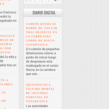
NCA
DIARIO DIGITAL
mo Francisco
erdió la
registrado en
CAMIÓN QUEDA AL
BORDE DE VOLCAR
TRAS DESPISTE EN
 FALLECE
LA CARRETERA
ÁREAS DE
CERRO DE PASCO–
NATURAL
YANAHUANCA
AS POR
U n camión de pequeñas
RESTAL
dimensiones estuvo a
ió la vida y
punto de volcar luego
 de
de despistarse esta
adas tras un
madrugada en el sector
Huicra, en la carretera
que une...
NTE A
ULARES:
IDENTIFICAN A
VÍCTIMA MORTAL
 SU
DE INCENDIO
FORESTAL EN
N DE
YANAHUANCA
L as autoridades