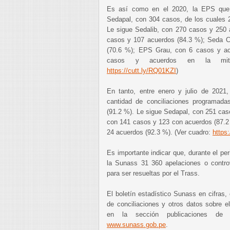
Es así como en el 2020, la EPS que 
Sedapal, con 304 casos, de los cuales 2
Le sigue Sedalib, con 270 casos y 250 
casos y 107 acuerdos (84.3 %); Seda 
(70.6 %); EPS Grau, con 6 casos y ac
casos y acuerdos en la mita
https://cutt.ly/RQ01KZI
)
En tanto, entre enero y julio de 2021,
cantidad de conciliaciones programad
(91.2 %). Le sigue Sedapal, con 251 cas
con 141 casos y 123 con acuerdos (87.2
24 acuerdos (92.3 %). (Ver cuadro:
https
Es importante indicar que, durante el per
la Sunass 31 360 apelaciones o contro
para ser resueltas por el Trass.
El boletín estadístico Sunass en cifras
de conciliaciones y otros datos sobre e
en la sección publicaciones de 
www.sunass.gob.pe
.