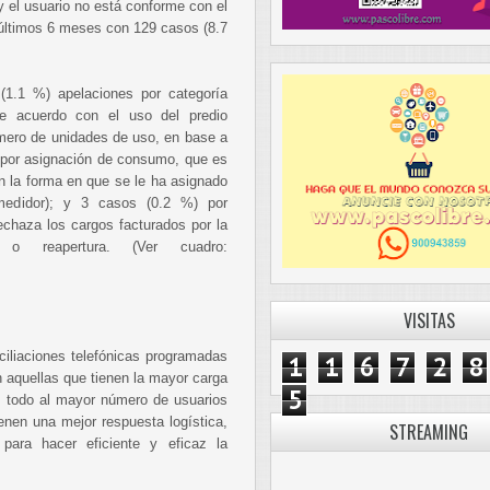
y el usuario no está conforme con el
 últimos 6 meses con 129 casos (8.7
1.1 %) apelaciones por categoría
 de acuerdo con el uso del predio
número de unidades de uso, en base a
) por asignación de consumo, que es
n la forma en que se le ha asignado
 medidor); y 3 casos (0.2 %) por
echaza los cargos facturados por la
 reapertura. (Ver cuadro:
VISITAS
iliaciones telefónicas programadas
1
1
6
7
2
8
 aquellas que tienen la mayor carga
5
e todo al mayor número de usuarios
enen una mejor respuesta logística,
STREAMING
para hacer eficiente y eficaz la