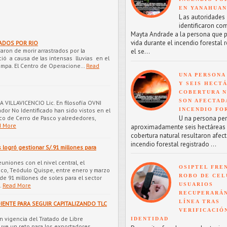
EN YANAHUA
L as autoridades
identificaron co
Mayta Andrade a la persona que p
vida durante el incendio forestal 
ADOS POR RIO
on de morir arrastrados por la
el se...
ció a causa de las intensas lluvias en el
ampa. El Centro de Operacione…
Read
UNA PERSONA
Y SEIS HECT
COBERTURA 
SON AFECTAD
 VILLAVICENCIO Lic. En filosofía OVNI
dor No Identificado han sido vistos en el
INCENDIO FO
co de Cerro de Pasco y alrededores,
U na persona perd
d More
aproximadamente seis hectáreas
cobertura natural resultaron afect
incendio forestal registrado ...
 logró gestionar S/.91 millones para
uniones con el nivel central, el
OSIPTEL FRE
co, Teódulo Quispe, entre enero y marzo
ROBO DE CEL
de 91 millones de soles para el sector
…
Read More
USUARIOS
RECUPERARÁN
LÍNEA TRAS
ENTE PARA SEGUIR CAPITALIZANDO TLC
VERIFICACIÓ
n vigencia del Tratado de Libre
IDENTIDAD
uye un reto para los exportadores