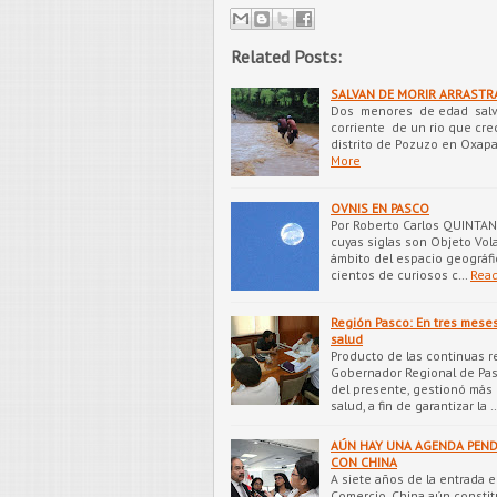
Related Posts:
SALVAN DE MORIR ARRASTR
Dos menores de edad salvar
corriente de un rio que cre
distrito de Pozuzo en Oxap
More
OVNIS EN PASCO
Por Roberto Carlos QUINTANA
cuyas siglas son Objeto Vola
ámbito del espacio geográfi
cientos de curiosos c…
Rea
Región Pasco: En tres meses
salud
Producto de las continuas re
Gobernador Regional de Pas
del presente, gestionó más 
salud, a fin de garantizar la 
AÚN HAY UNA AGENDA PENDI
CON CHINA
A siete años de la entrada e
Comercio, China aún constit