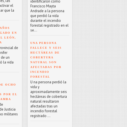
es, las
identificaron como
tivar el
Francisco Mayta
ar que la
Andrade a la persona
que perdió la vida
durante el incendio
forestal registrado en el
 AÑOS
se...
GADO EN
EL LEÓN,
A
UNA PERSONA
rovincial de
FALLECE Y SEIS
nifer
HECTÁREAS DE
o de un
COBERTURA
ó la vida
NATURAL SON
AFECTADAS POR
INCENDIO
FORESTAL
U na persona perdió la
DE OCHO
vida y
aproximadamente seis
S POR EL
hectáreas de cobertura
BAMBA
natural resultaron
de
afectadas tras un
e Justicia
incendio forestal
ho militares
registrado ...