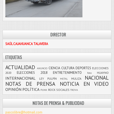
DIRECTOR
SAÚL CAJAHUANCA TALAVERA
ETIQUETAS
ACTUALIDAD
CIENCIA
CULTURA
DEPORTES
ELECCIONES
ANUNCIO
ELECCIONES 2018
ENTRETENIMIENTO
2020
HUAYNO
foto
NACIONAL
INTERNACIONAL
LEY PULPÍN
MULIZA
METAL
NOTAS DE PRENSA
NOTICIA EN VIDEO
OPINIÓN
POLÍTICA
ROCK
SOCIALES
PUNK
TROVA
NOTAS DE PRENSA & PUBLICIDAD
pascolibre@hotmail.com