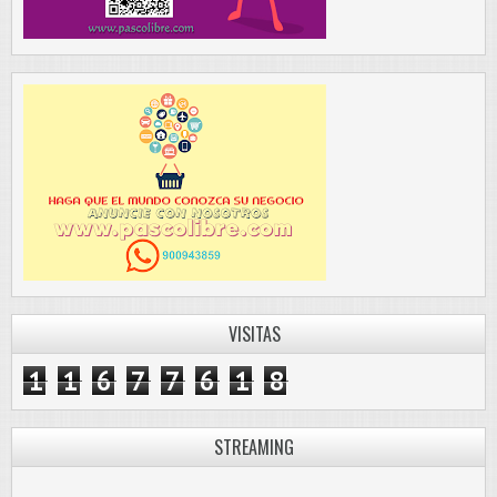
VISITAS
1
1
6
7
7
6
1
8
STREAMING