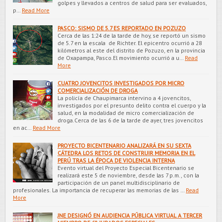
golpes y llevados a centros de salud para ser evaluados,
p…
Read More
PASCO: SISMO DE 5.7 ES REPORTADO EN POZUZO
Cerca de las 1:24 de la tarde de hoy, se reportó un sismo
de 5.7 en la escala de Richter. El epicentro ocurrió a 28
kilómetros al este del distrito de Pozuzo, en la provincia
de Oxapampa, Pasco.El movimiento ocurrió a u…
Read
More
CUATRO JOVENCITOS INVESTIGADOS POR MICRO
COMERCIALIZACIÓN DE DROGA
La policía de Chaupimarca intervino a 4 jovencitos,
investigados por el presunto delito contra el cuerpo y la
salud, en la modalidad de micro comercialización de
droga.Cerca de las 6 de la tarde de ayer, tres jovencitos
en ac…
Read More
PROYECTO BICENTENARIO ANALIZARÁ EN SU SEXTA
CÁTEDRA LOS RETOS DE CONSTRUIR MEMORIA EN EL
PERÚ TRAS LA ÉPOCA DE VIOLENCIA INTERNA
Evento virtual del Proyecto Especial Bicentenario se
realizará este 5 de noviembre, desde las 7 p.m., con la
participación de un panel multidisciplinario de
profesionales. La importancia de recuperar las memorias de las …
Read
More
JNE DESIGNÓ EN AUDIENCIA PÚBLICA VIRTUAL A TERCER