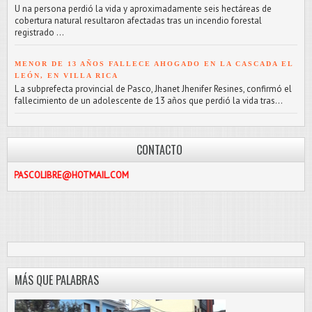
U na persona perdió la vida y aproximadamente seis hectáreas de
cobertura natural resultaron afectadas tras un incendio forestal
registrado ...
MENOR DE 13 AÑOS FALLECE AHOGADO EN LA CASCADA EL
LEÓN, EN VILLA RICA
L a subprefecta provincial de Pasco, Jhanet Jhenifer Resines, confirmó el
fallecimiento de un adolescente de 13 años que perdió la vida tras...
CONTACTO
BRE@HOTMAIL.COM
MÁS QUE PALABRAS