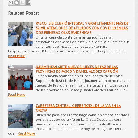
Related Posts:
PASCO: SIS CUBRIÓ INTEGRAL Y GRATUITAMENTE MÁS DE
32 MIL ATENCIONES DE AFILIADOS CON COVID-19 EN LAS
DOS PRIMERAS OLAS PANDÉMICAS
En la tercera ola continúa financiando todas las
atenciones derivadas de este virus, en cualquiera de sus
variantes, que incluyen consultas externas,
hospitalizaciones y UCI. SIS recomienda a sus asegurados y población e…
Read More
JURAMENTAN SIETE NUEVOS JUECES DE PAZ DE LAS
PROVINCIAS DE PASCO Y DANIEL ALCIDES CARRIÓN
En ceremonia realizada en el local central de la Corte
Superior de Justicia de Pasco, juramentaron ocho nuevos
Jueces de Paz, quienes impartirán justicia en localidades
de las provincias de Pasco y Daniel Alcides Carrión.El e…
Read More
CARRETERA CENTRAL: CIERRE TOTAL DE LA VÍA EN LA
OROYA
Buses de pasajeros forma larga colas en ambos sentidos
por el bloqueo de la vía en La Oroya. Desde las cero
horas los agricultores iniciaron un paro de 48 horas
iniciando la medida el día de hoy.Los pasajeros tienen
que…
Read More