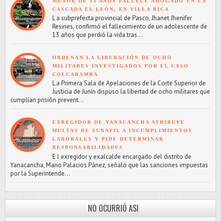
MENOR DE 13 AÑOS FALLECE AHOGADO EN LA
CASCADA EL LEÓN, EN VILLA RICA
L a subprefecta provincial de Pasco, Jhanet Jhenifer
Resines, confirmó el fallecimiento de un adolescente de
13 años que perdió la vida tras...
ORDENAN LA LIBERACIÓN DE OCHO
MILITARES INVESTIGADOS POR EL CASO
COLCABAMBA
L a Primera Sala de Apelaciones de la Corte Superior de
Justicia de Junín dispuso la libertad de ocho militares que
cumplían prisión prevent...
EXREGIDOR DE YANACANCHA ATRIBUYE
MULTAS DE SUNAFIL A INCUMPLIMIENTOS
LABORALES Y PIDE DETERMINAR
RESPONSABILIDADES
E l exregidor y exalcalde encargado del distrito de
Yanacancha, Mario Palacios Pánez, señaló que las sanciones impuestas
por la Superintende...
NO OCURRIÓ ASI