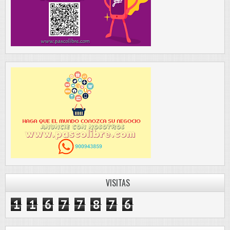
VISITAS
1
1
6
7
7
8
7
6