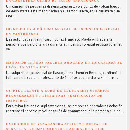
LA CARRETERA CERRO DE PASCO–YANAHUANCA
U n camión de pequeñas dimensiones estuvo a punto de volcar luego
de despistarse esta madrugada en el sector Huicra, en la carretera que
une...
IDENTIFICAN A VÍCTIMA MORTAL DE INCENDIO FORESTAL
EN YANAHUANCA
L as autoridades identificaron como Francisco Mayta Andrade a la
persona que perdió la vida durante el incendio forestal registrado en el
se...
MENOR DE 13 AÑOS FALLECE AHOGADO EN LA CASCADA EL
LEÓN, EN VILLA RICA
L a subprefecta provincial de Pasco, Jhanet Jhenifer Resines, confirmó el
fallecimiento de un adolescente de 13 años que perdió la vida tras...
OSIPTEL FRENTE A ROBO DE CELULARES: USUARIOS
RECUPERARÁN SU LÍNEA TRAS VERIFICACIÓN DE
IDENTIDAD
Para evitar fraudes o suplantaciones, las empresas operadoras deberán
reactivar el servicio móvil después de confirmar que la persona que so...
EXREGIDOR DE YANACANCHA ATRIBUYE MULTAS DE
SUNAFIL A INCUMPLIMIENTOS LABORALES Y PIDE