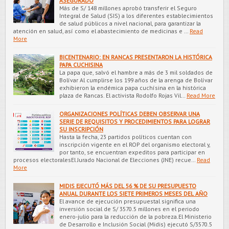
ASEGURADO
Más de S/ 148 millones aprobó transferir el Seguro
Integral de Salud (SIS) a los diferentes establecimientos
de salud públicos a nivel nacional, para garantizar la
atención en salud, así como el abastecimiento de medicinas e …
Read
More
BICENTENARIO: EN RANCAS PRESENTARON LA HISTÓRICA
PAPA CUCHISINA
La papa que, salvó el hambre a más de 3 mil soldados de
Bolívar Al cumplirse los 199 años de la arenga de Bolívar
exhibieron la endémica papa cuchísina en la histórica
plaza de Rancas. El activista Rodolfo Rojas Vil…
Read More
ORGANIZACIONES POLÍTICAS DEBEN OBSERVAR UNA
SERIE DE REQUISITOS Y PROCEDIMIENTOS PARA LOGRAR
SU INSCRIPCIÓN
Hasta la fecha, 23 partidos políticos cuentan con
inscripción vigente en el ROP del organismo electoral y,
por tanto, se encuentran expeditos para participar en
procesos electoralesEl Jurado Nacional de Elecciones (JNE) recue…
Read
More
MIDIS EJECUTÓ MÁS DEL 56 % DE SU PRESUPUESTO
ANUAL DURANTE LOS SIETE PRIMEROS MESES DEL AÑO
El avance de ejecución presupuestal significa una
inversión social de S/ 3570.5 millones en el periodo
enero-julio para la reducción de la pobreza.El Ministerio
de Desarrollo e Inclusión Social (Midis) ejecutó S/3570.5