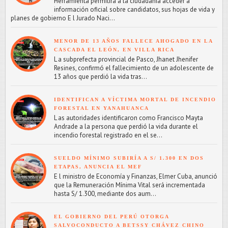
Herramienta permitirá a la ciudadanía acceder a
información oficial sobre candidatos, sus hojas de vida y
planes de gobierno E l Jurado Naci...
MENOR DE 13 AÑOS FALLECE AHOGADO EN LA
CASCADA EL LEÓN, EN VILLA RICA
L a subprefecta provincial de Pasco, Jhanet Jhenifer
Resines, confirmó el fallecimiento de un adolescente de
13 años que perdió la vida tras...
IDENTIFICAN A VÍCTIMA MORTAL DE INCENDIO
FORESTAL EN YANAHUANCA
L as autoridades identificaron como Francisco Mayta
Andrade a la persona que perdió la vida durante el
incendio forestal registrado en el se...
SUELDO MÍNIMO SUBIRÍA A S/ 1.300 EN DOS
ETAPAS, ANUNCIA EL MEF
E l ministro de Economía y Finanzas, Elmer Cuba, anunció
que la Remuneración Mínima Vital será incrementada
hasta S/ 1.300, mediante dos aum...
EL GOBIERNO DEL PERÚ OTORGA
SALVOCONDUCTO A BETSSY CHÁVEZ CHINO