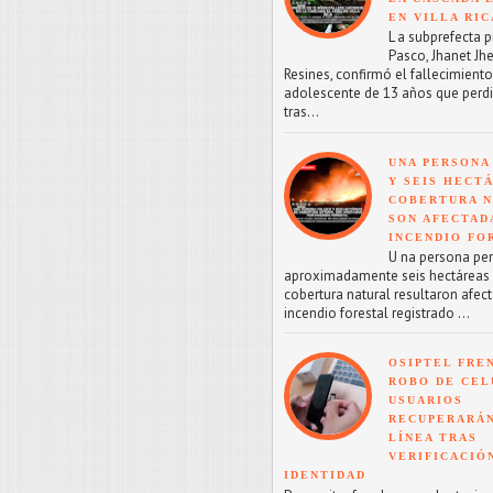
EN VILLA RIC
L a subprefecta p
Pasco, Jhanet Jhe
Resines, confirmó el fallecimient
adolescente de 13 años que perdi
tras...
UNA PERSONA
Y SEIS HECT
COBERTURA 
SON AFECTAD
INCENDIO FO
U na persona perd
aproximadamente seis hectáreas
cobertura natural resultaron afect
incendio forestal registrado ...
OSIPTEL FRE
ROBO DE CEL
USUARIOS
RECUPERARÁN
LÍNEA TRAS
VERIFICACIÓ
IDENTIDAD