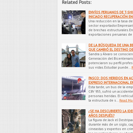
Related Posts:
ENVÍOS PERUANOS DE T-SH
INICIADO RECUPERACIÓN EN 
Una reducción en la tasa del
sector exportador.Empresar
de brechas estructurales.En
exportaciones peruanas de 
DE LA BÚSQUEDA DE UNA BE
QUE CAMBIÓ EL DESTINO D
Sandra y Álvaro se conociero
Generación del Bicentenario
potenciaron su perfil profe
sus vidas.Estudiar puede…
PASCO: DOS HERIDOS EN AC
EXPRESO INTERNACIONAL EN
Esta tarde, un bus de la emp
C8V 955, sufrió un accidente
personas heridas. El vehícul
la estructura de s…
Read Mo
¿SE HA DESCUBIERTO LA IDE
AÑOS DESPUÉS?
La figura de Jack el Destrip
durante más de un siglo, ca
cineastas y expertos en cri