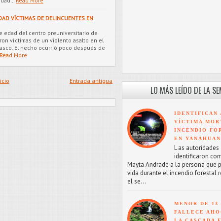
tidad…
Read More
DAD VÍCTIMAS DE DELINCUENTES EN
 edad del centro preuniversitario de
ron víctimas de un violento asalto en el
Pasco. El hecho ocurrió poco después de
Read More
icio
Entrada antigua
LO MÁS LEÍDO DE LA S
IDENTIFICAN 
VÍCTIMA MOR
INCENDIO FO
EN YANAHUA
L as autoridades
identificaron co
Mayta Andrade a la persona que p
vida durante el incendio forestal 
el se...
MENOR DE 13
FALLECE AHO
LA CASCADA 