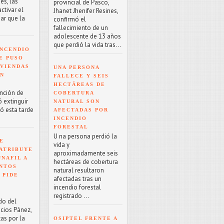
es, las
provincial de Pasco,
tivar el
Jhanet Jhenifer Resines,
ar que la
confirmó el
fallecimiento de un
adolescente de 13 años
que perdió la vida tras...
NCENDIO
E PUSO
IVIENDAS
UNA PERSONA
EN
FALLECE Y SEIS
HECTÁREAS DE
ención de
COBERTURA
 extinguir
NATURAL SON
ró esta tarde
AFECTADAS POR
INCENDIO
FORESTAL
U na persona perdió la
E
vida y
ATRIBUYE
aproximadamente seis
NAFIL A
hectáreas de cobertura
NTOS
natural resultaron
 PIDE
afectadas tras un
incendio forestal
registrado ...
do del
acios Pánez,
as por la
OSIPTEL FRENTE A