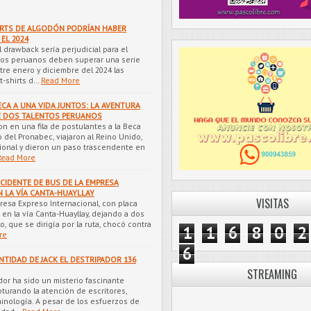
IRTS DE ALGODÓN PODRÍAN HABER
EL 2024
 drawback sería perjudicial para el
ios peruanos deben superar una serie
tre enero y diciembre del 2024 las
t-shirts d…
Read More
CA A UNA VIDA JUNTOS: LA AVENTURA
E DOS TALENTOS PERUANOS
n en una fila de postulantes a la Beca
 del Pronabec, viajaron al Reino Unido,
sional y dieron un paso trascendente en
Read More
CIDENTE DE BUS DE LA EMPRESA
 LA VÍA CANTA-HUAYLLAY
VISITAS
resa Expreso Internacional, con placa
 en la vía Canta-Huayllay, dejando a dos
o, que se dirigía por la ruta, chocó contra
1
1
6
8
0
2
re
6
NTIDAD DE JACK EL DESTRIPADOR 136
STREAMING
ador ha sido un misterio fascinante
pturando la atención de escritores,
minología. A pesar de los esfuerzos de