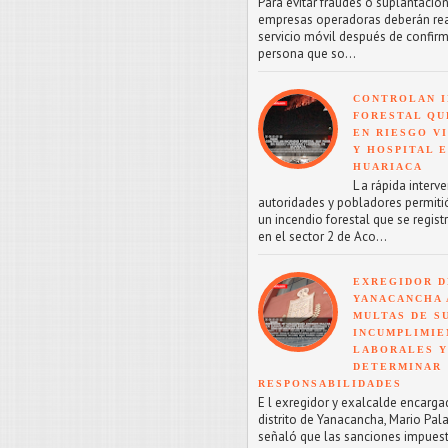
Para evitar fraudes o suplantacion
empresas operadoras deberán reac
servicio móvil después de confirm
persona que so...
CONTROLAN I
FORESTAL QU
EN RIESGO V
Y HOSPITAL 
HUARIACA
L a rápida interv
autoridades y pobladores permitió
un incendio forestal que se regist
en el sector 2 de Aco...
EXREGIDOR D
YANACANCHA 
MULTAS DE SU
INCUMPLIMIE
LABORALES Y
DETERMINAR
RESPONSABILIDADES
E l exregidor y exalcalde encarga
distrito de Yanacancha, Mario Pal
señaló que las sanciones impuest