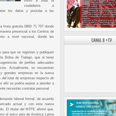
invitó a toda la
ciudadanía a
letar los datos y postular a las
a línea gratuita 0800 71 707 donde
 manera presencial a los Centros de
to a nivel nacional, donde les
CANAL 8 +TV
 para que se registren y publiquen
 la Bolsa de Trabajo, que al tener
á sugerencias de perfiles adecuados
icios. Actualmente, se encuentran
s y grandes empresas en la nueva
 del total de empresas respecto de
r ello se podría aspirar a atender a
te necesitan contratar personal.
 demanda laboral formal, de acuerdo
mercado actual y con esta nueva
do. El titular del MTPE afirmó que,
mo el único país de América Latina