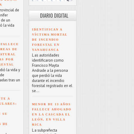
A
rovincial de
DIARIO DIGITAL
nifer
o de un
ó la vida
IDENTIFICAN A
VÍCTIMA MORTAL
DE INCENDIO
 FALLECE
FORESTAL EN
ÁREAS DE
YANAHUANCA
NATURAL
L as autoridades
AS POR
identificaron como
RESTAL
Francisco Mayta
ió la vida y
Andrade a la persona
 de
que perdió la vida
adas tras un
durante el incendio
forestal registrado en el
se...
NTE A
ULARES:
MENOR DE 13 AÑOS
FALLECE AHOGADO
 SU
EN LA CASCADA EL
LEÓN, EN VILLA
N DE
RICA
L a subprefecta