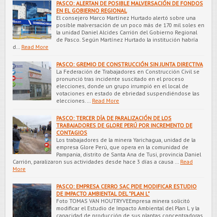
PASCO: ALERTAN DE POSIBLE MALVERSACIÓN DE FONDOS
EN EL GOBIERNO REGIONAL
El consejero Marco Martínez Hurtado alertó sobre una
posible malversación de un poco más de 170 mil soles en
la unidad Daniel Alcides Carrión del Gobierno Regional
de Pasco. Según Martínez Hurtado la institución habría
d…
Read More
PASCO: GREMIO DE CONSTRUCCIÓN SIN JUNTA DIRECTIVA
La Federación de Trabajadores en Construcción Civil se
pronunció tras incidente suscitado en el proceso
elecciones, donde un grupo irrumpió en el local de
votaciones en estado de ebriedad suspendiéndose las
elecciones.…
Read More
PASCO: TERCER DÍA DE PARALIZACIÓN DE LOS
TRABAJADORES DE GLORE PERÚ POR INCREMENTO DE
CONTAGIOS
Los trabajadores de la minera Yarichagua, unidad de la
empresa Glore Perú, que opera en la comunidad de
Pampania, distrito de Santa Ana de Tusi, provincia Daniel
Carrión, paralizaron sus actividades desde hace 3 días a causa …
Read
More
PASCO: EMPRESA CERRO SAC PIDE MODIFICAR ESTUDIO
DE IMPACTO AMBIENTAL DEL "PLAN L"
Foto TOMAS VAN HOUTRYVEEmpresa minera solicitó
modificar el Estudio de Impacto Ambiental del Plan L y la
capacidad de producción de sus plantas concentradoras