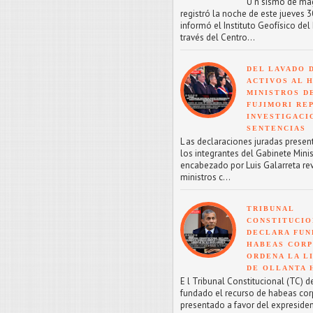
U n sismo de mag
registró la noche de este jueves 30
informó el Instituto Geofísico del 
través del Centro...
DEL LAVADO 
ACTIVOS AL H
MINISTROS D
FUJIMORI RE
INVESTIGACI
SENTENCIAS
L as declaraciones juradas presen
los integrantes del Gabinete Minis
encabezado por Luis Galarreta re
ministros c...
TRIBUNAL
CONSTITUCIO
DECLARA FU
HABEAS CORP
ORDENA LA L
DE OLLANTA
E l Tribunal Constitucional (TC) d
fundado el recurso de habeas co
presentado a favor del expreside