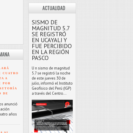
ACTUALIDAD
SISMO DE
MAGNITUD 5.7
SE REGISTRÓ
EN UCAYALI Y
FUE PERCIBIDO
EN LA REGIÓN
EMANA
PASCO
U n sismo de magnitud
LARÁ
5.7 se registró la noche
E CUATRO
de este jueves 30 de
TA A
julio, informó el Instituto
E POR
Geofísico del Perú (IGP)
AUTORÍA
a través del Centro...
O DE
os anunció
lación
uatro años
A AL