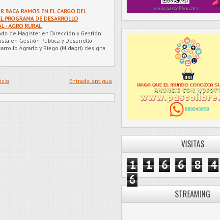
OR BACA RAMOS EN EL CARGO DEL
EL PROGRAMA DE DESARROLLO
L - AGRO RURAL
do de Magister en Dirección y Gestión
sta en Gestión Pública y Desarrollo
arrollo Agrario y Riego (Midagri) designa
icio
Entrada antigua
VISITAS
1
1
6
6
8
4
6
STREAMING