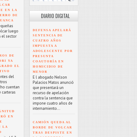
LCAR
TE EN LA
DIARIO DIGITAL
ERRO DE
HUANCA
equeñas
DEFENSA APELARÁ
olcar luego
SENTENCIA DE
 el sector
CUATRO AÑOS
IMPUESTA A
ADOLESCENTE POR
ROS DE
PRESUNTA
ORI YA
COAUTORÍA EN
GRADO EL
HOMICIDIO DE
TIVO
MENOR
antes del
E l abogado Nelson
tros
Palacios Matos anunció
cho cuentan
que presentará un
e carteras
recurso de apelación
contra la sentencia que
impone cuatro años de
internamiento...
GNITUD
TRÓ EN
UE
CAMIÓN QUEDA AL
N LA
BORDE DE VOLCAR
O
TRAS DESPISTE EN