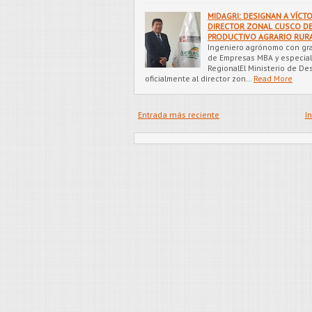
MIDAGRI: DESIGNAN A VÍCT
DIRECTOR ZONAL CUSCO D
PRODUCTIVO AGRARIO RURA
Ingeniero agrónomo con gra
de Empresas MBA y especiali
RegionalEl Ministerio de Des
oficialmente al director zon…
Read More
Entrada más reciente
In