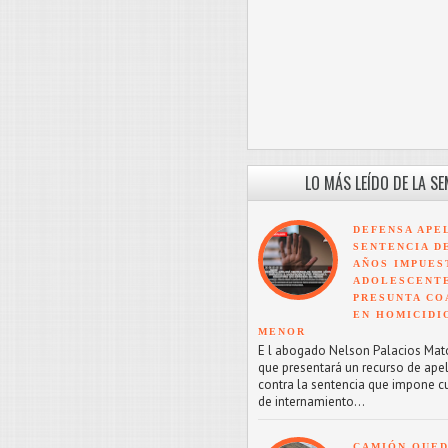
LO MÁS LEÍDO DE LA S
DEFENSA APE
SENTENCIA D
AÑOS IMPUES
ADOLESCENT
PRESUNTA CO
EN HOMICIDI
MENOR
E l abogado Nelson Palacios Mat
que presentará un recurso de ape
contra la sentencia que impone c
de internamiento...
CAMIÓN QUED