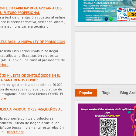
ONTE EN CARRERA” PARA APOYAR A LOS
SU FUTURO PROFESIONAL
a test de orientación vocacional online
bre la oferta formativa, demanda laboral,
ra elegir una carrera técnica o
STAS PARA LA NUEVA LEY DE PROMOCIÓN
resista Juan Carlos Oyola, hizo llegar
l, tributario, fiscalización y otros.La
(ADEX) envió una carta al presidente de
 More
 20 MIL KITS ODONTOLÓGICOS EN EL
CA SANA MENOS COVID"
Ramírez, gestionó la donación de 20.000
ión de escasos recursos del distrito de
Popular
Tags
Blog Arc
el programa "Boca Sana Menos COVID" El
More
UERTA A PRODUCTORES PASQUEÑOS AL
r la economía con los productores
 primera "Rueda de negocio virtual de
eja" que busca incrementar esta relación
s n…
Read More