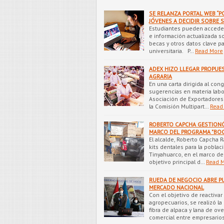
SE RELANZA PORTAL WEB “P
JÓVENES A DECIDIR SOBRE 
Estudiantes pueden acceder 
e información actualizada so
becas y otros datos clave pa
universitaria. P…
Read More
ADEX HIZO LLEGAR PROPUE
AGRARIA
En una carta dirigida al cong
sugerencias en materia labora
Asociación de Exportadores 
la Comisión Multipart…
Read
ROBERTO CAPCHA GESTIONÓ
MARCO DEL PROGRAMA "BO
El alcalde, Roberto Capcha 
kits dentales para la poblac
Tinyahuarco, en el marco d
objetivo principal d…
Read 
RUEDA DE NEGOCIO ABRE P
MERCADO NACIONAL
Con el objetivo de reactiva
agropecuarios, se realizó la
fibra de alpaca y lana de ov
comercial entre empresario