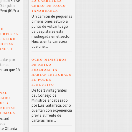
nitud 5.7 se
LA CARRETERA
 de julio,
CERRO DE PASCO–
Perú (IGP) a
YANAHUANCA
U n camión de pequeñas
dimensiones estuvo a
punto de volcar luego
DE
de despistarse esta
URTO: 15
madrugada en el sector
E KEIKO
Huicra, en la carretera
PORTAN
que une...
ONES Y
tadas por
OCHO MINISTROS
terial
DE KEIKO
velan que 15
FUJIMORI YA
HABÍAN INTEGRADO
EL PODER
EJECUTIVO
De los 19 integrantes
NAL
del Consejo de
NDADO
Ministros encabezado
US Y
por Luis Galarreta, ocho
IBERTAD
cuentan con experiencia
 HUMALA
previa al frente de
eclaró
carteras mini...
rpus
nte Ollanta