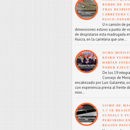
BORDE DE VO
TRAS DESPIS
CARRETERA C
PASCO–YANA
U n camión de p
dimensiones estuvo a punto de v
de despistarse esta madrugada en
Huicra, en la carretera que une...
OCHO MINIST
KEIKO FUJIM
HABÍAN INTE
PODER EJECU
De los 19 integr
Consejo de Minis
encabezado por Luis Galarreta, o
con experiencia previa al frente d
mini...
SISMO DE MA
5.7 SE REGIS
UCAYALI Y F
PERCIBIDO E
REGIÓN PASC