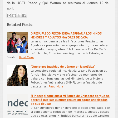
de la UGEL Pasco y Qali Warma se realizará el viernes 12 de
abril.
Related Posts:
DIRESA PASCO RECOMIENDA ABRIGAR A LOS NIÑOS
MENORES Y ADULTOS MAYORES DE CASA
La mayor incidencia de las Infecciones Respiratorias
Agudas se presentan en el grupo infantil, pre escolar y
en el adulto mayor, informó la Licenciada Flor De María
León Mucha, Coordinadora Regional de la Estrategia
Sanitar…
Read More
"Queremos igualdad de género en la política"
La consejera regional Ing. Melida Lozano Palacin, en su
funcion legislativa viene efectuando reuniones de
trabajo con funcionarias del Ministerio de la Mujer y
Poblaciones Vulnerables (MIMP), con la finalidad de
destacar la…
Read More
El Indecopi sanciona a Mi Banco de Chimbote porque no
permitió que sus clientes realizaran pagos anticipados
de sus deudas
✓ Consumidores tienen derecho al pago anticipado, con
la consecuente reducción de intereses, cuotas y gastos
que se ocasionen. ✓ Entidad bancaria no apeló sanción.