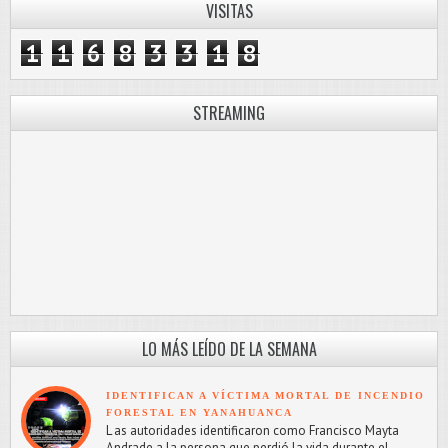
VISITAS
1
1
6
8
3
3
1
8
STREAMING
LO MÁS LEÍDO DE LA SEMANA
IDENTIFICAN A VÍCTIMA MORTAL DE INCENDIO
FORESTAL EN YANAHUANCA
L as autoridades identificaron como Francisco Mayta
Andrade a la persona que perdió la vida durante el