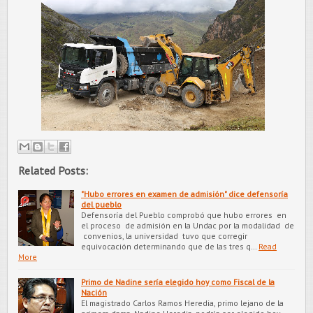
Related Posts:
"Hubo errores en examen de admisión" dice defensoría
del pueblo
Defensoría del Pueblo comprobó que hubo errores en
el proceso de admisión en la Undac por la modalidad de
convenios, la universidad tuvo que corregir
equivocación determinando que de las tres q…
Read
More
Primo de Nadine sería elegido hoy como Fiscal de la
Nación
El magistrado Carlos Ramos Heredia, primo lejano de la