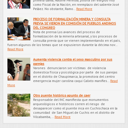
primera dama, Nadine Heredia, podría ser elegido hoy
como Fiscal de la Nación, en reemplazo del saliente José
Peláez. No obstante, Ramo…
Read More
PROCESO DE FORMALIZACIÓN MINERA Y CONSULTA
PREVIA SE VIERON EN COMISIÓN DE PUEBLOS ANDINOS
DEL CONGREO
Nota de prensa Los avances del proceso de
formalización de la minería artesanal, y los procesos de
consulta previa que se vienen implementando en el país,
fueron algunos de los temas que se expusieron durante la décima nov…
Read More
Aumenta violencia contra el sexo masculino por sus
parejas
Varones denunciaron ser víctimas de violencia
domestica física y psicológica por parte de sus parejas
en el distrito de Chaupimarca, la promotora del centro
emergencia mujer carolina caqui Calixto manifies…
Read
More
Otro puente histórico apunto de caer
Responsable del INC manifiesta que monumentos
arqueológicos e históricos corren el riesgo de
desaparecer como el puente inca en Cuchischaca en la
comunidad de San Miguel de Cuchis en el distrito de
Vilcabamba,…
Read More