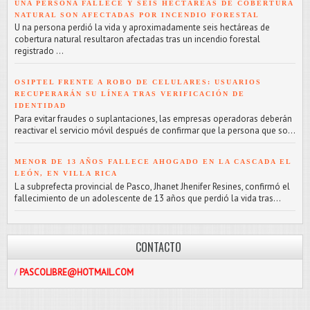
UNA PERSONA FALLECE Y SEIS HECTÁREAS DE COBERTURA
NATURAL SON AFECTADAS POR INCENDIO FORESTAL
U na persona perdió la vida y aproximadamente seis hectáreas de
cobertura natural resultaron afectadas tras un incendio forestal
registrado ...
OSIPTEL FRENTE A ROBO DE CELULARES: USUARIOS
RECUPERARÁN SU LÍNEA TRAS VERIFICACIÓN DE
IDENTIDAD
Para evitar fraudes o suplantaciones, las empresas operadoras deberán
reactivar el servicio móvil después de confirmar que la persona que so...
MENOR DE 13 AÑOS FALLECE AHOGADO EN LA CASCADA EL
LEÓN, EN VILLA RICA
L a subprefecta provincial de Pasco, Jhanet Jhenifer Resines, confirmó el
fallecimiento de un adolescente de 13 años que perdió la vida tras...
CONTACTO
IBRE@HOTMAIL.COM