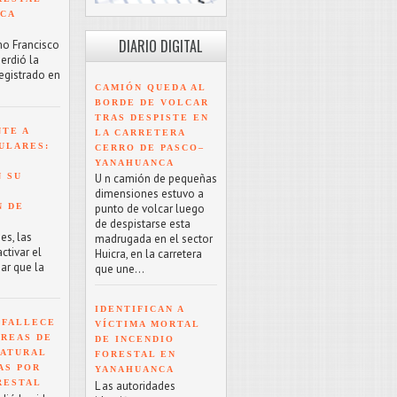
NCA
DIARIO DIGITAL
mo Francisco
erdió la
registrado en
CAMIÓN QUEDA AL
BORDE DE VOLCAR
TRAS DESPISTE EN
NTE A
LA CARRETERA
ULARES:
CERRO DE PASCO–
YANAHUANCA
 SU
U n camión de pequeñas
dimensiones estuvo a
N DE
punto de volcar luego
de despistarse esta
es, las
madrugada en el sector
tivar el
Huicra, en la carretera
ar que la
que une...
IDENTIFICAN A
 FALLECE
VÍCTIMA MORTAL
ÁREAS DE
DE INCENDIO
NATURAL
FORESTAL EN
AS POR
YANAHUANCA
RESTAL
L as autoridades