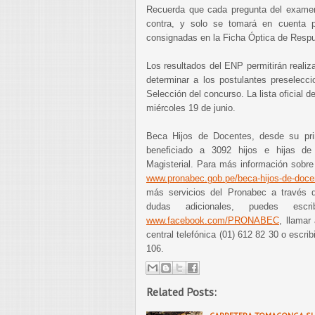
Recuerda que cada pregunta del examen
contra, y solo se tomará en cuenta pa
consignadas en la Ficha Óptica de Resp
Los resultados del ENP permitirán realiz
determinar a los postulantes preselecc
Selección del concurso. La lista oficial 
miércoles 19 de junio.
Beca Hijos de Docentes, desde su pri
beneficiado a 3092 hijos e hijas de
Magisterial. Para más información sobre 
www.pronabec.gob.pe/beca-hijos-de-doce
más servicios del Pronabec a través
dudas adicionales, puedes esc
www.facebook.com/PRONABEC
, llamar
central telefónica (01) 612 82 30 o escri
106.
Related Posts: