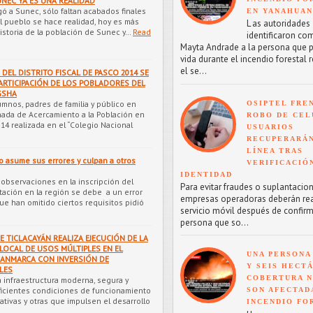
gó a Sunec, sólo faltan acabados finales
EN YANAHUA
 pueblo se hace realidad, hoy es más
L as autoridades
istoria de la población de Sunec y…
Read
identificaron co
Mayta Andrade a la persona que p
vida durante el incendio forestal 
el se...
DEL DISTRITO FISCAL DE PASCO 2014 SE
ARTICIPACIÓN DE LOS POBLADORES DEL
GSHA
mnos, padres de familia y público en
OSIPTEL FRE
rnada de Acercamiento a la Población en
ROBO DE CEL
014 realizada en el “Colegio Nacional
USUARIOS
RECUPERARÁN
LÍNEA TRAS
o asume sus errores y culpan a otros
VERIFICACIÓ
IDENTIDAD
 observaciones en la inscripción del
Para evitar fraudes o suplantacion
ación en la región se debe a un error
empresas operadoras deberán reac
ue han omitido ciertos requisitos pidió
servicio móvil después de confirm
persona que so...
E TICLACAYÁN REALIZA EJECUCIÓN DE LA
LOCAL DE USOS MÚLTIPLES EN EL
UNA PERSONA
ANMARCA CON INVERSIÓN DE
Y SEIS HECT
OLES
COBERTURA 
a infraestructura moderna, segura y
ficientes condiciones de funcionamiento
SON AFECTAD
cativas y otras que impulsen el desarrollo
INCENDIO FO