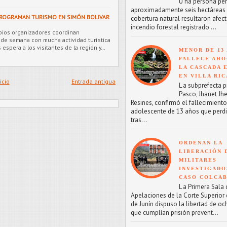
U na persona perd
aproximadamente seis hectáreas
 PROGRAMAN TURISMO EN SIMÓN BOLIVAR
cobertura natural resultaron afect
incendio forestal registrado ...
ios organizadores coordinan
n de semana con mucha actividad turística
 espera a los visitantes de la región y…
MENOR DE 13
FALLECE AHO
LA CASCADA 
EN VILLA RIC
icio
Entrada antigua
L a subprefecta p
Pasco, Jhanet Jhe
Resines, confirmó el fallecimient
adolescente de 13 años que perdi
tras...
ORDENAN LA
LIBERACIÓN 
MILITARES
INVESTIGADO
CASO COLCA
L a Primera Sala 
Apelaciones de la Corte Superior d
de Junín dispuso la libertad de oc
que cumplían prisión prevent...