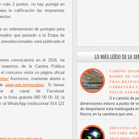
 vale 2 puntos, no hay puntaje en
ra la calificación las respuestas
uestas.
ar un ordenamiento de puntajes para
ionados que pasarán a la Etapa de
de preseleccionados será publicada el
LO MÁS LEÍDO DE LA S
mera convocatoria en el 2016, ha
 maestros de la Carrera Pública
CAMIÓN QUED
el concurso visita su página oficial
BORDE DE VO
ntes/
Asimismo, mantente atento a
TRAS DESPIS
 de
www.gob.pe/pronabec
. Si tienes
CARRETERA C
ribir al canal de Facebook
PASCO–YANA
 a la línea gratuita 080 00 00 18, la
U n camión de p
dimensiones estuvo a punto de v
bir al WhatsApp institucional 914 121
de despistarse esta madrugada en
Huicra, en la carretera que une...
IDENTIFICAN 
VÍCTIMA MOR
INCENDIO FO