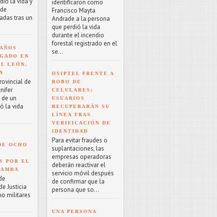
ió la vida y
identificaron como
 de
Francisco Mayta
adas tras un
Andrade a la persona
que perdió la vida
durante el incendio
forestal registrado en el
 AÑOS
se...
GADO EN
EL LEÓN,
A
OSIPTEL FRENTE A
rovincial de
ROBO DE
nifer
CELULARES:
o de un
USUARIOS
ó la vida
RECUPERARÁN SU
LÍNEA TRAS
VERIFICACIÓN DE
IDENTIDAD
Para evitar fraudes o
DE OCHO
suplantaciones, las
empresas operadoras
S POR EL
deberán reactivar el
BAMBA
servicio móvil después
de
de confirmar que la
e Justicia
persona que so...
ho militares
UNA PERSONA