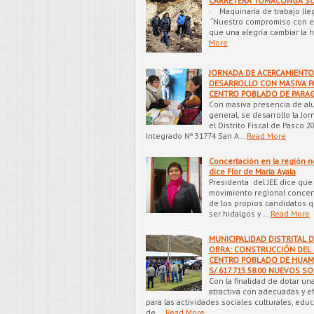
· Maquinaria de trabajo lle
“Nuestro compromiso con el
que una alegría cambiar la h
More
JORNADA DE ACERCAMIENTO 
DESARROLLO CON MASIVA P
CENTRO POBLADO DE PARA
Con masiva presencia de alu
general, se desarrollo la Jo
el Distrito Fiscal de Pasco 2
Integrado Nº 31774 San A…
Read More
Concertación en la región n
dice Flor de Maria Ayala
Presidenta del JEE dice que
movimiento regional concert
de los propios candidatos q
ser hidalgos y …
Read More
MUNICIPALIDAD DISTRITAL D
OBRA: CONSTRUCCIÓN DEL 
CENTRO POBLADO DE HUAM
S/.617.713.58.00 NUEVOS S
Con la finalidad de dotar un
atractiva con adecuadas y e
para las actividades sociales culturales, edu
de …
Read More