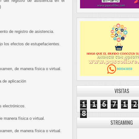
r del registro de asistencia en el
)
nto de registro de asistencia.
jo los efectos de estupefacientes.
 examen, de manera física o virtual.
a de aplicación
VISITAS
1
1
6
7
1
2
s electrónicos.
8
e manera física o virtual.
STREAMING
 examen, de manera física o virtual.