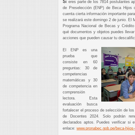
S
i eres parte de los 7814 postulantes a
de Preselección (ENP) de Beca Hijos 
cuenta cierta información importante para
se realizará este domingo 2 de junio. El 
Programa Nacional de Becas y Crédito 
qué documentos y objetos puedes llevar 
acciones que pueden causar tu descalific
El ENP es una
prueba que
consiste en 60
preguntas: 30 de
competencias
matemáticas y 30
de competencia en
comprensión
lectora. Esta
evaluación busca
fortalecer el proceso de selección de lo
de Docentes 2024. Solo podrán rend
declarados aptos. Puedes verificar si 
enlace:
www.pronabec.gob.pe/beca-hijos-