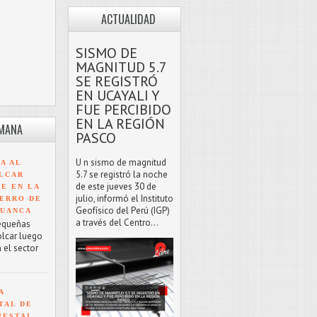
ACTUALIDAD
SISMO DE
MAGNITUD 5.7
SE REGISTRÓ
EN UCAYALI Y
FUE PERCIBIDO
EN LA REGIÓN
EMANA
PASCO
U n sismo de magnitud
A AL
5.7 se registró la noche
LCAR
de este jueves 30 de
TE EN LA
julio, informó el Instituto
ERRO DE
Geofísico del Perú (IGP)
HUANCA
a través del Centro...
equeñas
olcar luego
 el sector
A
TAL DE
RESTAL