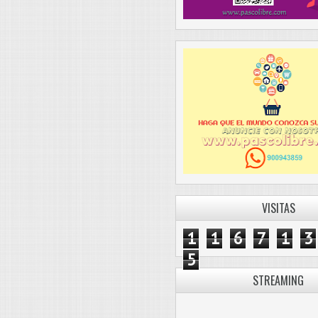
VISITAS
1
1
6
7
1
3
5
STREAMING