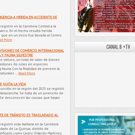
GENCIA A HERIDA EN ACCIDENTE DE
egistró en la Carretera Central a la
huarco. En el hecho resultó herida
 que en un inicio fue llevada al Centro
ad More
CANAL 8 +TV
VISIONES DE COMERCIO INTERNACIONAL
A Y FAUNA SILVESTRE
 obtuvo, un total de valor de bienes
 millones de soles en especies
fauna.Con la finalidad de prevenir la
naturales …
Read More
E QUITA LA VIDA
uicidio en la región del 2025 se registró
e Yanacancha. Se trata de un jovencito de
S. Se desconocen las causas que hayan
TE DE TRÁNSITO ES TRASLADADO AL
 registró esta mañana en la Carretera
blado de La Quinua, distrito de
tificado como Carlos Orlando Martínez