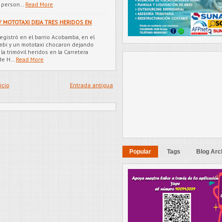
r person…
Read More
 MOTOTAXI DEJA TRES HERIDOS EN
registró en el barrio Acobamba, en el
ombi y un mototaxi chocaron dejando
a trimóvil heridos en la Carretera
 de H…
Read More
icio
Entrada antigua
Popular
Tags
Blog Arc