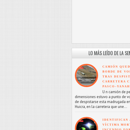
LO MÁS LEÍDO DE LA S
CAMIÓN QUED
BORDE DE VO
TRAS DESPIS
CARRETERA C
PASCO–YANA
U n camión de p
dimensiones estuvo a punto de v
de despistarse esta madrugada en
Huicra, en la carretera que une...
IDENTIFICAN 
VÍCTIMA MOR
INCENDIO FO