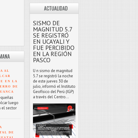
ACTUALIDAD
SISMO DE
MAGNITUD 5.7
SE REGISTRÓ
EN UCAYALI Y
FUE PERCIBIDO
EN LA REGIÓN
EMANA
PASCO
U n sismo de magnitud
A AL
5.7 se registró la noche
LCAR
de este jueves 30 de
TE EN LA
julio, informó el Instituto
ERRO DE
Geofísico del Perú (IGP)
HUANCA
a través del Centro...
equeñas
olcar luego
 el sector
A
TAL DE
RESTAL