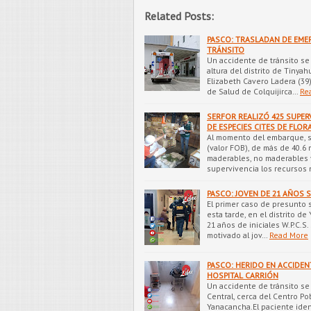
Related Posts:
PASCO: TRASLADAN DE EMER
TRÁNSITO
Un accidente de tránsito se r
altura del distrito de Tinya
Elizabeth Cavero Ladera (39)
de Salud de Colquijirca…
Re
SERFOR REALIZÓ 425 SUPER
DE ESPECIES CITES DE FLOR
Al momento del embarque, se
(valor FOB), de más de 40.6
maderables, no maderables y 
supervivencia los recursos 
PASCO: JOVEN DE 21 AÑOS S
El primer caso de presunto s
esta tarde, en el distrito d
21 años de iniciales W.P.C.
motivado al jov…
Read More
PASCO: HERIDO EN ACCIDEN
HOSPITAL CARRIÓN
Un accidente de tránsito se
Central, cerca del Centro Po
Yanacancha.El paciente iden