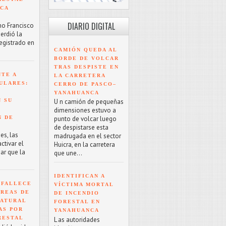
NCA
DIARIO DIGITAL
mo Francisco
erdió la
registrado en
CAMIÓN QUEDA AL
BORDE DE VOLCAR
TRAS DESPISTE EN
NTE A
LA CARRETERA
ULARES:
CERRO DE PASCO–
YANAHUANCA
 SU
U n camión de pequeñas
dimensiones estuvo a
N DE
punto de volcar luego
de despistarse esta
es, las
madrugada en el sector
tivar el
Huicra, en la carretera
ar que la
que une...
IDENTIFICAN A
 FALLECE
VÍCTIMA MORTAL
ÁREAS DE
DE INCENDIO
NATURAL
FORESTAL EN
AS POR
YANAHUANCA
RESTAL
L as autoridades