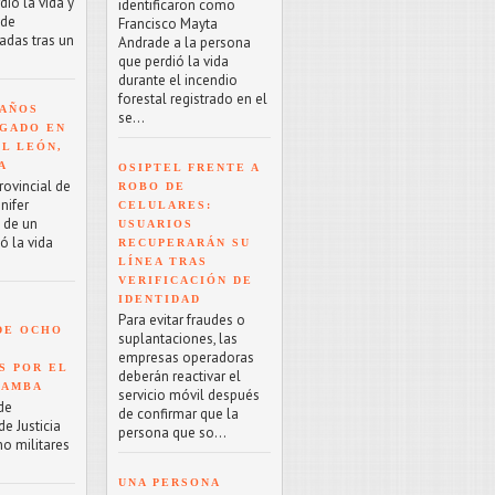
ió la vida y
identificaron como
 de
Francisco Mayta
adas tras un
Andrade a la persona
que perdió la vida
durante el incendio
forestal registrado en el
 AÑOS
se...
GADO EN
EL LEÓN,
A
OSIPTEL FRENTE A
rovincial de
ROBO DE
nifer
CELULARES:
o de un
USUARIOS
ó la vida
RECUPERARÁN SU
LÍNEA TRAS
VERIFICACIÓN DE
IDENTIDAD
Para evitar fraudes o
DE OCHO
suplantaciones, las
empresas operadoras
S POR EL
deberán reactivar el
BAMBA
servicio móvil después
de
de confirmar que la
e Justicia
persona que so...
ho militares
UNA PERSONA