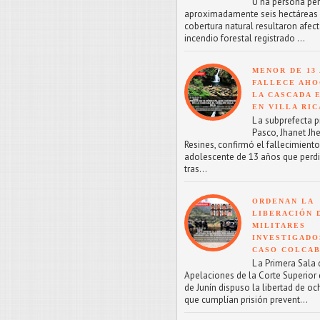
U na persona perd
aproximadamente seis hectáreas
cobertura natural resultaron afect
incendio forestal registrado ...
MENOR DE 13
FALLECE AHO
LA CASCADA 
EN VILLA RIC
L a subprefecta p
Pasco, Jhanet Jhe
Resines, confirmó el fallecimient
adolescente de 13 años que perdi
tras...
ORDENAN LA
LIBERACIÓN 
MILITARES
INVESTIGADO
CASO COLCA
L a Primera Sala 
Apelaciones de la Corte Superior d
de Junín dispuso la libertad de oc
que cumplían prisión prevent...