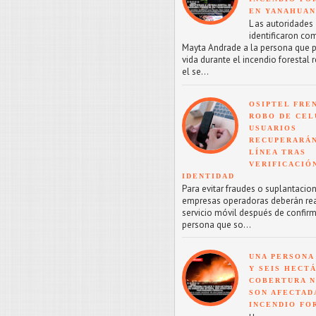
EN YANAHUA
L as autoridades
identificaron co
Mayta Andrade a la persona que p
vida durante el incendio forestal 
el se...
OSIPTEL FRE
ROBO DE CEL
USUARIOS
RECUPERARÁN
LÍNEA TRAS
VERIFICACIÓ
IDENTIDAD
Para evitar fraudes o suplantacion
empresas operadoras deberán reac
servicio móvil después de confirm
persona que so...
UNA PERSONA
Y SEIS HECT
COBERTURA 
SON AFECTAD
INCENDIO FO