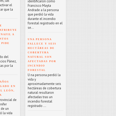
es, las
identificaron como
tivar el
Francisco Mayta
ar que la
Andrade a la persona
que perdió la vida
durante el incendio
forestal registrado en el
E
se...
ATRIBUYE
NAFIL A
NTOS
UNA PERSONA
 PIDE
FALLECE Y SEIS
HECTÁREAS DE
COBERTURA
do del
NATURAL SON
acios Pánez,
AFECTADAS POR
as por la
INCENDIO
FORESTAL
U na persona perdió la
vida y
 AÑOS
aproximadamente seis
GADO EN
hectáreas de cobertura
EL LEÓN,
natural resultaron
A
afectadas tras un
rovincial de
incendio forestal
nifer
registrado ...
o de un
ó la vida