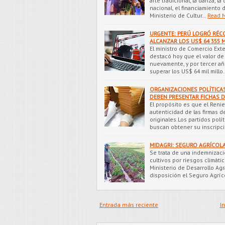
arte tradicional, la danza, l
nacional, el financiamiento d
Ministerio de Cultur…
Read 
URGENTE: PERÚ LOGRÓ RÉC
ALCANZAR LOS US$ 64 355 
El ministro de Comercio Exte
destacó hoy que el valor de
nuevamente, y por tercer añ
superar los US$ 64 mil millo
ORGANIZACIONES POLÍTICAS
DEBEN PRESENTAR FICHAS DE
El propósito es que el Reniec
autenticidad de las firmas d
originales.Los partidos pol
buscan obtener su inscripc
MIDAGRI: SEGURO AGRÍCOLA 
Se trata de una indemnizac
cultivos por riesgos climáti
Ministerio de Desarrollo Ag
disposición el Seguro Agríc
Entrada más reciente
In