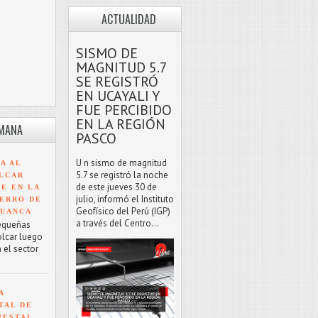
ACTUALIDAD
SISMO DE
MAGNITUD 5.7
SE REGISTRÓ
EN UCAYALI Y
FUE PERCIBIDO
EN LA REGIÓN
EMANA
PASCO
U n sismo de magnitud
A AL
5.7 se registró la noche
LCAR
de este jueves 30 de
TE EN LA
julio, informó el Instituto
ERRO DE
Geofísico del Perú (IGP)
HUANCA
a través del Centro...
equeñas
olcar luego
 el sector
A
TAL DE
RESTAL