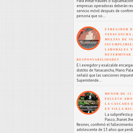
Para evitar fraudes o suplantacion
empresas operadoras deberán reac
servicio móvil después de confirm
persona que so...
EXREGIDOR D
YANACANCHA 
MULTAS DE SU
INCUMPLIMIE
LABORALES Y
DETERMINAR
RESPONSABILIDADES
E l exregidor y exalcalde encarga
distrito de Yanacancha, Mario Pal
señaló que las sanciones impuest
Superintende...
MENOR DE 13
FALLECE AHO
LA CASCADA 
EN VILLA RIC
L a subprefecta p
Pasco, Jhanet Jhe
Resines, confirmó el fallecimient
adolescente de 13 años que perdi