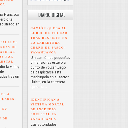
NCA
DIARIO DIGITAL
mo Francisco
erdió la
registrado en
CAMIÓN QUEDA AL
BORDE DE VOLCAR
TRAS DESPISTE EN
 FALLECE
LA CARRETERA
ÁREAS DE
CERRO DE PASCO–
NATURAL
YANAHUANCA
AS POR
U n camión de pequeñas
RESTAL
dimensiones estuvo a
ió la vida y
punto de volcar luego
 de
de despistarse esta
adas tras un
madrugada en el sector
Huicra, en la carretera
que une...
NTE A
ULARES:
IDENTIFICAN A
VÍCTIMA MORTAL
 SU
DE INCENDIO
FORESTAL EN
N DE
YANAHUANCA
L as autoridades