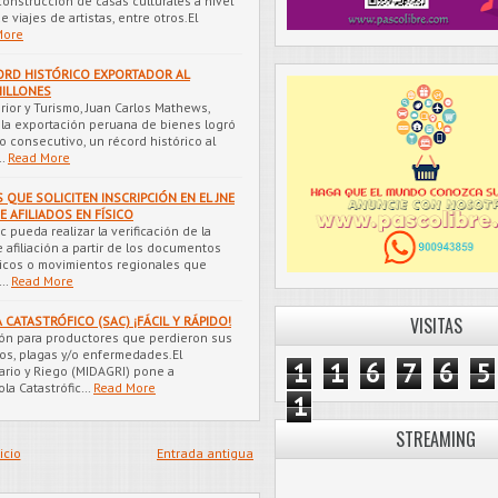
a construcción de casas culturales a nivel
e viajes de artistas, entre otros.El
More
ORD HISTÓRICO EXPORTADOR AL
MILLONES
rior y Turismo, Juan Carlos Mathews,
 la exportación peruana de bienes logró
o consecutivo, un récord histórico al
…
Read More
 QUE SOLICITEN INSCRIPCIÓN EN EL JNE
 AFILIADOS EN FÍSICO
 pueda realizar la verificación de la
e afiliación a partir de los documentos
íticos o movimientos regionales que
i…
Read More
CATASTRÓFICO (SAC) ¡FÁCIL Y RÁPIDO!
VISITAS
ión para productores que perdieron sus
cos, plagas y/o enfermedades.El
1
1
6
7
6
5
rario y Riego (MIDAGRI) pone a
ola Catastrófic…
Read More
1
STREAMING
icio
Entrada antigua