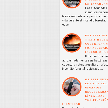
EN YANAHUA
L as autoridades
identificaron co
Mayta Andrade a la persona que p
vida durante el incendio forestal 
el se...
UNA PERSONA
Y SEIS HECT
COBERTURA 
SON AFECTAD
INCENDIO FO
U na persona perd
aproximadamente seis hectáreas
cobertura natural resultaron afect
incendio forestal registrado ...
OSIPTEL FRE
ROBO DE CEL
USUARIOS
RECUPERARÁN
LÍNEA TRAS
VERIFICACIÓ
IDENTIDAD