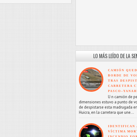
LO MÁS LEÍDO DE LA S
CAMIÓN QUED
BORDE DE VO
TRAS DESPIS
CARRETERA C
PASCO–YANA
U n camión de p
dimensiones estuvo a punto de v
de despistarse esta madrugada en
Huicra, en la carretera que une...
IDENTIFICAN 
VÍCTIMA MOR
INCENDIO FO