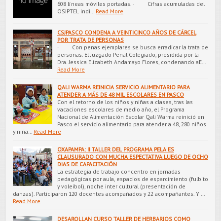
608 líneas móviles portadas. · Cifras acumuladas del
OSIPTEL indi…
Read More
CSJPASCO CONDENA A VEINTICINCO AÑOS DE CÁRCEL
POR TRATA DE PERSONAS
· Con penas ejemplares se busca erradicar la trata de
personas. El Juzgado Penal Colegiado, presidida por la
Dra. Jessica Elizabeth Andamayo Flores, condenando aE…
Read More
QALI WARMA REINICIA SERVICIO ALIMENTARIO PARA
ATENDER A MÁS DE 48 MIL ESCOLARES EN PASCO
Con el retorno de los niños y niñas a clases, tras las
vacaciones escolares de medio año, el Programa
Nacional de Alimentación Escolar Qali Warma reinició en
Pasco el servicio alimentario para atender a 48, 280 niños
y niña…
Read More
OXAPAMPA: II TALLER DEL PROGRAMA PELA ES
CLAUSURADO CON MUCHA ESPECTATIVA LUEGO DE OCHO
DIAS DE CAPACITACIÓN
La estrategia de trabajo concentro en jornadas
pedagógicas por aula, espacios de esparcimiento (fulbito
y voleibol), noche inter cultural (presentación de
danzas). Participaron 120 docentes acompañados y 22 acompañantes. Y …
Read More
DESAROLLAN CURSO TALLER DE HERBARIOS COMO