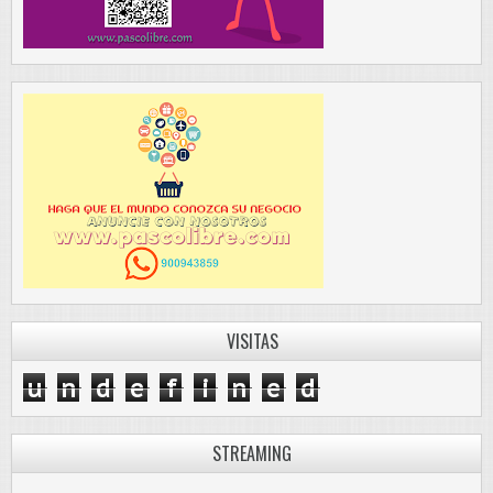
VISITAS
u
n
d
e
f
i
n
e
d
STREAMING