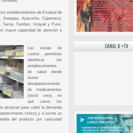
 similares.
 los establecimientos de Essalud de
, Arequipa, Ayacucho, Cajamarca,
o, Tacna, Tumbes, Ucayali y Puno,
nen mayor capacidad de atención a
CANAL 8 +TV
Las visitas de
control permitirán
identificar los
establecimientos
de salud donde
existe
desabastecimiento
de medicamentos
(stock cero), en
qué casos los
o alcanzan para cubrir la demanda
stecimiento crítico) y si existe un
érdida del producto por caducidad