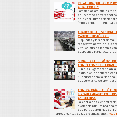
JNE ACLARA QUE SOLO PER
APTAS POR LEY
También aclara que es falso
de reconteo de votos, tal c
políticosEl Jurado Nacional 
“Mito y Verdad”, orientada a 
CUATRO DE SEIS SECTORE
MÁXIMOS HISTÓRICOS
El químico y la siderometalu
respectivamente, pero los te
y ‘varios’ aún no logran alc
despachos manufacturero…
SUNASS CLAUSURÓ XV EDIC
CONTÓ CON 58 ESTUDIANTES
Primeros lugares tendrán la 
institución de acuerdo con 
Superintendencia Nacional 
clausuró la XV edición del C
CONTRALORÍA RECIBIÓ DEN
IRREGULARIDADES EN CONS
CARRETERAS
La Contraloría General recib
audiencia pública regional vi
que participaron más de me
representantes de las organizacione…
Read 