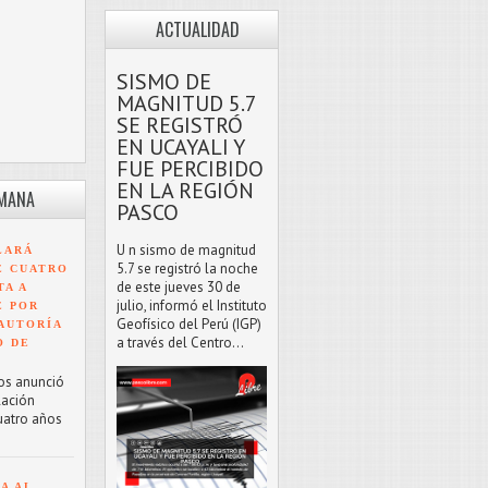
ACTUALIDAD
SISMO DE
MAGNITUD 5.7
SE REGISTRÓ
EN UCAYALI Y
FUE PERCIBIDO
EN LA REGIÓN
EMANA
PASCO
U n sismo de magnitud
LARÁ
5.7 se registró la noche
E CUATRO
de este jueves 30 de
TA A
julio, informó el Instituto
E POR
Geofísico del Perú (IGP)
AUTORÍA
a través del Centro...
O DE
os anunció
lación
uatro años
A AL