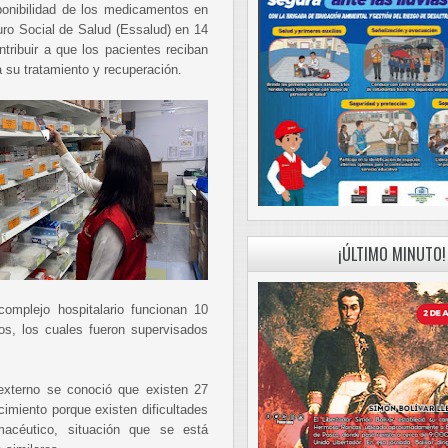
isponibilidad de los medicamentos en
uro Social de Salud (Essalud) en 14
ntribuir a que los pacientes reciban
 su tratamiento y recuperación.
¡ÚLTIMO MINUTO!
omplejo hospitalario funcionan 10
os, los cuales fueron supervisados
 externo se conoció que existen 27
miento porque existen dificultades
macéutico, situación que se está