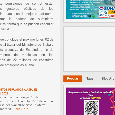
las comisiones de control están
os gestores públicos de los
tir situaciones de mejoras; así como
orar la cadena de suministro
e tal forma que se puedan canalizar
 salud.
 que concluye el próximo lunes 02 de
al titular del Ministerio de Trabajo
ta ejecutiva de Essalud, a fin de
imiento de medicinas en los
 más de 22 millones de consultas
 de emergencias al año.
Popular
Tags
Blog Arc
NTOS PERUANOS A ASIA SE
L 2021
mitirá que una delegación de
rticipe en el Pabellón Perú de la feria
arse del 24 al 28 de mayo.La oferta
por fruta…
Read More