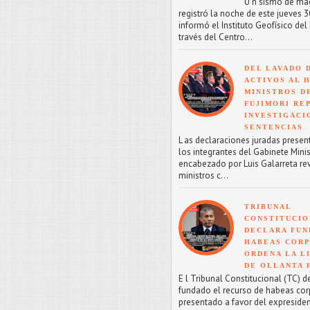
U n sismo de mag
registró la noche de este jueves 30
informó el Instituto Geofísico del 
través del Centro...
DEL LAVADO 
ACTIVOS AL H
MINISTROS D
FUJIMORI RE
INVESTIGACI
SENTENCIAS
L as declaraciones juradas presen
los integrantes del Gabinete Minis
encabezado por Luis Galarreta re
ministros c...
TRIBUNAL
CONSTITUCIO
DECLARA FU
HABEAS CORP
ORDENA LA L
DE OLLANTA
E l Tribunal Constitucional (TC) d
fundado el recurso de habeas co
presentado a favor del expreside