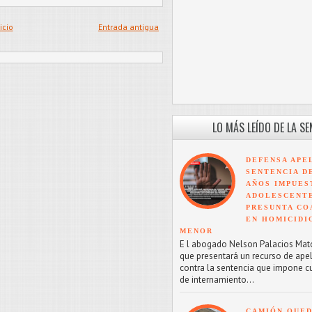
icio
Entrada antigua
LO MÁS LEÍDO DE LA S
DEFENSA APE
SENTENCIA D
AÑOS IMPUES
ADOLESCENT
PRESUNTA CO
EN HOMICIDI
MENOR
E l abogado Nelson Palacios Mat
que presentará un recurso de ape
contra la sentencia que impone c
de internamiento...
CAMIÓN QUED