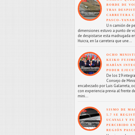
BORDE DE VO
TRAS DESPIS
CARRETERA C
PASCO–YANA
U n camión de p
dimensiones estuvo a punto de v
de despistarse esta madrugada en
Huicra, en la carretera que une...
OCHO MINIST
KEIKO FUJIM
HABÍAN INTE
PODER EJECU
De los 19 integr
Consejo de Minis
encabezado por Luis Galarreta, o
con experiencia previa al frente d
mini...
SISMO DE MA
5.7 SE REGIS
UCAYALI Y F
PERCIBIDO E
REGIÓN PASC