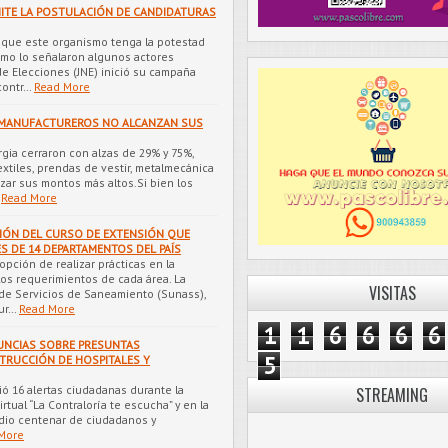
MITE LA POSTULACIÓN DE CANDIDATURAS
 que este organismo tenga la potestad
omo lo señalaron algunos actores
de Elecciones (JNE) inició su campaña
contr…
Read More
S MANUFACTUREROS NO ALCANZAN SUS
rgia cerraron con alzas de 29% y 75%,
xtiles, prendas de vestir, metalmecánica
anzar sus montos más altos.Si bien los
Read More
IÓN DEL CURSO DE EXTENSIÓN QUE
 DE 14 DEPARTAMENTOS DEL PAÍS
opción de realizar prácticas en la
los requerimientos de cada área. La
VISITAS
de Servicios de Saneamiento (Sunass),
ur…
Read More
1
1
6
6
6
6
UNCIAS SOBRE PRESUNTAS
5
TRUCCIÓN DE HOSPITALES Y
ió 16 alertas ciudadanas durante la
STREAMING
rtual “La Contraloría te escucha” y en la
dio centenar de ciudadanos y
More