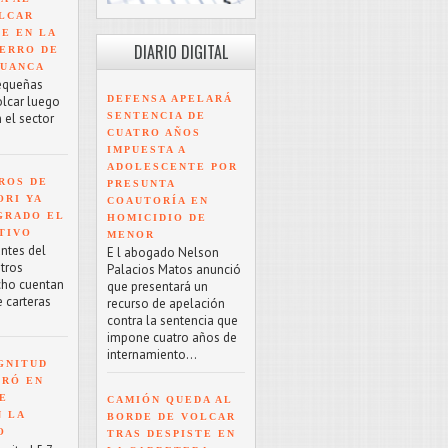
LCAR
TE EN LA
DIARIO DIGITAL
ERRO DE
HUANCA
equeñas
DEFENSA APELARÁ
olcar luego
SENTENCIA DE
 el sector
CUATRO AÑOS
IMPUESTA A
ADOLESCENTE POR
ROS DE
PRESUNTA
ORI YA
COAUTORÍA EN
GRADO EL
HOMICIDIO DE
TIVO
MENOR
antes del
E l abogado Nelson
tros
Palacios Matos anunció
cho cuentan
que presentará un
e carteras
recurso de apelación
contra la sentencia que
impone cuatro años de
internamiento...
GNITUD
TRÓ EN
UE
CAMIÓN QUEDA AL
N LA
BORDE DE VOLCAR
O
TRAS DESPISTE EN