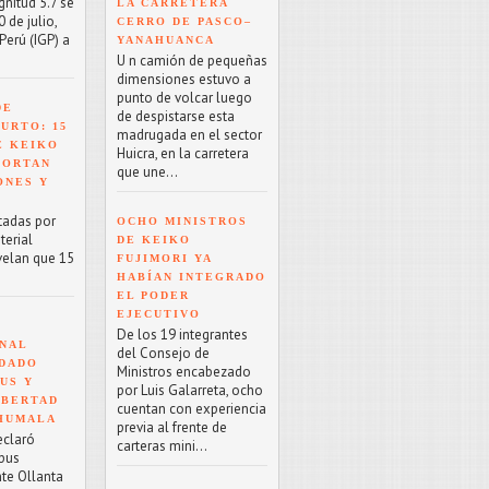
nitud 5.7 se
LA CARRETERA
 de julio,
CERRO DE PASCO–
Perú (IGP) a
YANAHUANCA
U n camión de pequeñas
dimensiones estuvo a
punto de volcar luego
DE
de despistarse esta
URTO: 15
madrugada en el sector
E KEIKO
Huicra, en la carretera
PORTAN
que une...
ONES Y
tadas por
OCHO MINISTROS
terial
DE KEIKO
velan que 15
FUJIMORI YA
HABÍAN INTEGRADO
EL PODER
EJECUTIVO
De los 19 integrantes
NAL
del Consejo de
NDADO
Ministros encabezado
US Y
por Luis Galarreta, ocho
IBERTAD
cuentan con experiencia
 HUMALA
previa al frente de
eclaró
carteras mini...
rpus
nte Ollanta