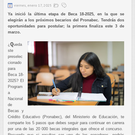
viernes, enero 17, 2025
Ya inició la última etapa de Beca 18-2025, en la que se
elegirán a los próximos becarios del Pronabec. Tendrás dos
oportunidades para postular; la primera finaliza este 3 de
marzo.
Q
¿
ueda
ste
preselec
cionado
para
Beca 18-
2025? El
Program
a
Nacional
de
Becas y
Crédito Educativo (Pronabec), del Ministerio de Educación, te
comparte los 5 pasos que debes seguir para continuar en carrera
por una de las 20 000 becas integrales que ofrece el concurso.
Recuerda que si resultas ser uno de los ganadores, podrás