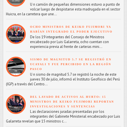
U n camión de pequeñas dimensiones estuvo a punto de
volcar luego de despistarse esta madrugada en el sector
Huicra, en la carretera que une...
OCHO MINISTROS DE KEIKO FUJIMORI YA
HABÍAN INTEGRADO EL PODER EJECUTIVO
De los 19 integrantes del Consejo de Ministros
encabezado por Luis Galarreta, ocho cuentan con
experiencia previa al frente de carteras mini...
SISMO DE MAGNITUD 5.7 SE REGISTRÓ EN
UCAYALI Y FUE PERCIBIDO EN LA REGIÓN
PASCO
U n sismo de magnitud 5.7 se registró la noche de este
jueves 30 de julio, informó el Instituto Geofísico del Perú
(IGP) a través del Centro...
DEL LAVADO DE ACTIVOS AL HURTO: 15
MINISTROS DE KEIKO FUJIMORI REPORTAN
INVESTIGACIONES Y SENTENCIAS
L as declaraciones juradas presentadas por los
integrantes del Gabinete Ministerial encabezado por Luis
Galarreta revelan que 15 ministros c...