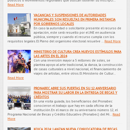
políticos o movimientos regionales que buscan obtener su inscripci…
Read More
VACANCIAS Y SUSPENSIONES DE AUTORIDADES
MUNICIPALES SON RESUELTAS EN PRIMERA INSTANCIA
POR GOBIERNOS LOCALES
En caso la autoridad o solicitante presente el recurso de
apelación, este será resuelto por el JNE en audiencia
pública, siempre y cuando el recurso cumpla con los
requisitos legales.El Pleno del organismo electoral resuelve …
Read More
MINISTERIO DE CULTURA CREA NUEVOS ESTÍMULOS PARA
LAS ARTES EN EL 2024
Con una inversión mayor a 5 millones de soles, se
plantea apoyo al arte tradicional, la danza, la construcción
de casas culturales a nivel nacional, el financiamiento de
viajes de artistas, entre otros.El Ministerio de Cultur…
Read More
PRONABEC ABRE SUS PUERTAS EN SU 12 ANIVERSARIO
PARA MOSTRAR SU LABOR EN LA ENTREGA DE BECAS Y
CRÉDITOS
En una visita guiada, los beneficiarios del Pronabec
conocieron el trabajo que hay en cada oficina de la
institución.En el marco de su aniversario número 12, el
Programa Nacional de Becas y Crédito Educativo (Pronabec) del Mi…
Read
More
KOICA 2024: LANZAN NUEVA CONVOCATORIA DE BECAS