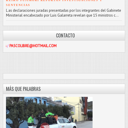
KEIKO FUJIMORI REPORTAN INVESTIGACIONES Y
SENTENCIAS
L as declaraciones juradas presentadas por los integrantes del Gabinete
Ministerial encabezado por Luis Galarreta revelan que 15 ministros c...
CONTACTO
COLIBRE@HOTMAIL.COM
MÁS QUE PALABRAS