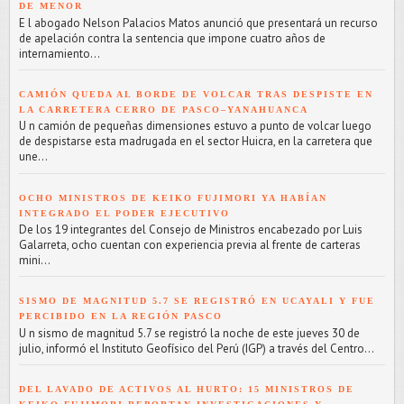
DE MENOR
E l abogado Nelson Palacios Matos anunció que presentará un recurso
de apelación contra la sentencia que impone cuatro años de
internamiento...
CAMIÓN QUEDA AL BORDE DE VOLCAR TRAS DESPISTE EN
LA CARRETERA CERRO DE PASCO–YANAHUANCA
U n camión de pequeñas dimensiones estuvo a punto de volcar luego
de despistarse esta madrugada en el sector Huicra, en la carretera que
une...
OCHO MINISTROS DE KEIKO FUJIMORI YA HABÍAN
INTEGRADO EL PODER EJECUTIVO
De los 19 integrantes del Consejo de Ministros encabezado por Luis
Galarreta, ocho cuentan con experiencia previa al frente de carteras
mini...
SISMO DE MAGNITUD 5.7 SE REGISTRÓ EN UCAYALI Y FUE
PERCIBIDO EN LA REGIÓN PASCO
U n sismo de magnitud 5.7 se registró la noche de este jueves 30 de
julio, informó el Instituto Geofísico del Perú (IGP) a través del Centro...
DEL LAVADO DE ACTIVOS AL HURTO: 15 MINISTROS DE