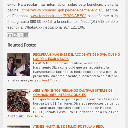
éxito. Para recibir más información sobre este beneficio, visita la
página
https://www.pronabec.gob.pe/beca-permanencia/
, escribe
al Facebook
www.facebook.com/PRONABEC/
o contáctate a la
línea gratuita 080 00 00 18, a la central telefónica (01) 612 82 30 o
escribir al WhatsApp institucional 914 121 106.
Related Posts:
RECUPERAN IMÁGENES DEL ACCIDENTE DE NOVIA QUE NO
LOGRÓ LLEGAR A BODA
En 2016, la futura novia brasileña Rosemere do
Nascimento Silva consiguió que un helicóptero la
transportara al lugar de su boda como sorpresa para su
prometido.Lamentablemente, el helicóptero se estrelló
en el camino y estas…
Read More
AJÍES Y PIMIENTOS PERUANOS CAUTIVAN INTERÉS DE
COMPRADORES INTERNACIONALES
La expectativa de negocios para los próximos 12 meses
bordea los US$ 4 millones.Diversos productos peruanos
causaron gran impresión a compradores de México,
EE.UU., Canadá, Costa Rica, El Salvador e India en la Expo
ANTAD 202…
Read More
¡TIENES HASTA EL 1 DE JULIO! POSTULA A BECA