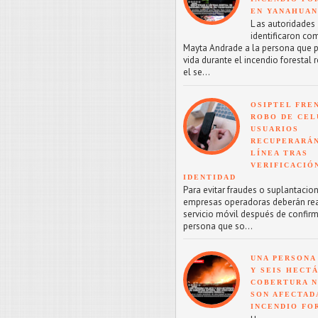
EN YANAHUA
L as autoridades
identificaron co
Mayta Andrade a la persona que p
vida durante el incendio forestal 
el se...
OSIPTEL FRE
ROBO DE CEL
USUARIOS
RECUPERARÁN
LÍNEA TRAS
VERIFICACIÓ
IDENTIDAD
Para evitar fraudes o suplantacion
empresas operadoras deberán reac
servicio móvil después de confirm
persona que so...
UNA PERSONA
Y SEIS HECT
COBERTURA 
SON AFECTAD
INCENDIO FO