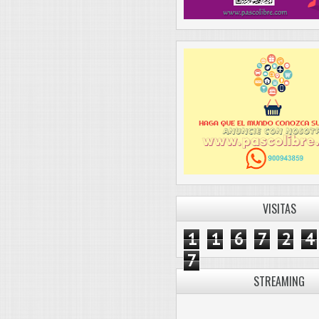
VISITAS
1
1
6
7
2
4
7
STREAMING