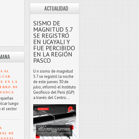
ACTUALIDAD
SISMO DE
MAGNITUD 5.7
SE REGISTRÓ
EN UCAYALI Y
FUE PERCIBIDO
EN LA REGIÓN
EMANA
PASCO
U n sismo de magnitud
A AL
5.7 se registró la noche
LCAR
de este jueves 30 de
TE EN LA
julio, informó el Instituto
ERRO DE
Geofísico del Perú (IGP)
HUANCA
a través del Centro...
equeñas
olcar luego
 el sector
A
TAL DE
RESTAL