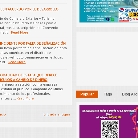
IBEN ACUERDO POR EL DESARROLLO
erio de Comercio Exterior y Turismo
se han instaurado las bases para el
ral, tras la suscripción del Convenio
nstit…
Read More
INCIDENTE POR FALTA DE SEÑALIZACIÓN
n hoyo por falta de señalización en obra
 Las Américas en el distrito de
os el vehículo permaneció en el lugar,
ayud…
Read More
MODALIDAD DE ESTAFA QUE OFRECE
ÍCULOS A CAMBIO DE DINERO
en ninguna relación con la empresa
a estafar al público. Compañía de Minas
imiento de los profesionales,
Popular
Tags
Blog Arc
iantes y …
Read More
icio
Entrada antigua