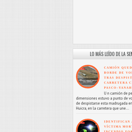
LO MÁS LEÍDO DE LA S
CAMIÓN QUED
BORDE DE VO
TRAS DESPIS
CARRETERA C
PASCO–YANA
U n camión de p
dimensiones estuvo a punto de v
de despistarse esta madrugada en
Huicra, en la carretera que une...
IDENTIFICAN 
VÍCTIMA MOR
INCENDIO FO