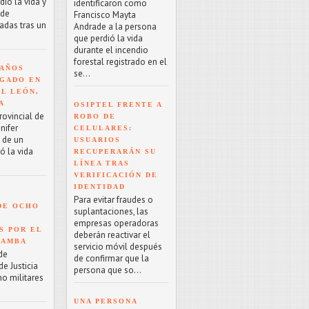
ió la vida y
identificaron como
 de
Francisco Mayta
adas tras un
Andrade a la persona
que perdió la vida
durante el incendio
forestal registrado en el
 AÑOS
se...
GADO EN
EL LEÓN,
A
OSIPTEL FRENTE A
rovincial de
ROBO DE
nifer
CELULARES:
o de un
USUARIOS
ó la vida
RECUPERARÁN SU
LÍNEA TRAS
VERIFICACIÓN DE
IDENTIDAD
Para evitar fraudes o
DE OCHO
suplantaciones, las
empresas operadoras
S POR EL
deberán reactivar el
BAMBA
servicio móvil después
de
de confirmar que la
e Justicia
persona que so...
ho militares
UNA PERSONA