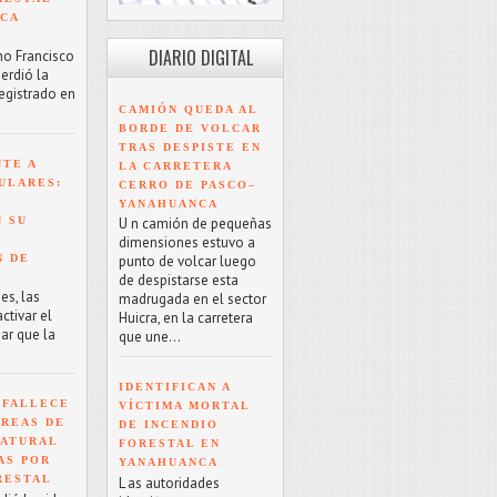
NCA
DIARIO DIGITAL
mo Francisco
erdió la
registrado en
CAMIÓN QUEDA AL
BORDE DE VOLCAR
TRAS DESPISTE EN
NTE A
LA CARRETERA
ULARES:
CERRO DE PASCO–
YANAHUANCA
 SU
U n camión de pequeñas
dimensiones estuvo a
N DE
punto de volcar luego
de despistarse esta
es, las
madrugada en el sector
tivar el
Huicra, en la carretera
ar que la
que une...
IDENTIFICAN A
 FALLECE
VÍCTIMA MORTAL
ÁREAS DE
DE INCENDIO
NATURAL
FORESTAL EN
AS POR
YANAHUANCA
RESTAL
L as autoridades