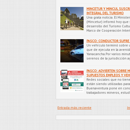
MINCETUR Y MINCUL SUSCR
INTEGRAL DEL TURISMO
Una grata noticia. El Minist
(Mincetur) informó hoy que 
desarrollo del Turismo Cultu
Marco de Cooperación Interi
PASCO: CONDUCTOR SUFRE 
Un vehículo terminó sobre u
que de ejecuta en la avenida
Yanacancha.Por varios minut
serenos de la jurisdicción 
PASCO: ADVIERTEN SOBRE 
SUPUESTOS EMPLEOS Y VEH
Redes sociales que no tien
están siendo utilizadas par
Buenaventura pone en conoc
trabajadores mineros, estud
Entrada más reciente
In