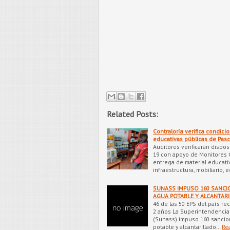
Related Posts:
Contraloría verifica condic
educativas públicas de Pasc
Auditores verificarán dispo
19 con apoyo de Monitores 
entrega de material educativ
infraestructura, mobiliario,
SUNASS IMPUSO 160 SANCI
AGUA POTABLE Y ALCANTARIL
46 de las 50 EPS del país re
2 años La Superintendencia
(Sunass) impuso 160 sancio
potable y alcantarillado…
Re