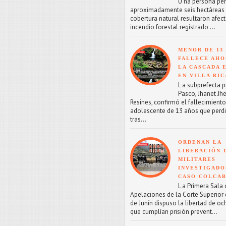
U na persona perd
aproximadamente seis hectáreas
cobertura natural resultaron afect
incendio forestal registrado ...
MENOR DE 13
FALLECE AHO
LA CASCADA 
EN VILLA RIC
L a subprefecta p
Pasco, Jhanet Jhe
Resines, confirmó el fallecimient
adolescente de 13 años que perdi
tras...
ORDENAN LA
LIBERACIÓN 
MILITARES
INVESTIGADO
CASO COLCA
L a Primera Sala 
Apelaciones de la Corte Superior d
de Junín dispuso la libertad de oc
que cumplían prisión prevent...