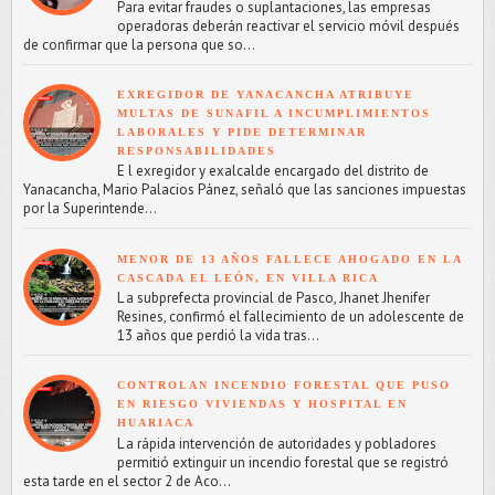
Para evitar fraudes o suplantaciones, las empresas
operadoras deberán reactivar el servicio móvil después
de confirmar que la persona que so...
EXREGIDOR DE YANACANCHA ATRIBUYE
MULTAS DE SUNAFIL A INCUMPLIMIENTOS
LABORALES Y PIDE DETERMINAR
RESPONSABILIDADES
E l exregidor y exalcalde encargado del distrito de
Yanacancha, Mario Palacios Pánez, señaló que las sanciones impuestas
por la Superintende...
MENOR DE 13 AÑOS FALLECE AHOGADO EN LA
CASCADA EL LEÓN, EN VILLA RICA
L a subprefecta provincial de Pasco, Jhanet Jhenifer
Resines, confirmó el fallecimiento de un adolescente de
13 años que perdió la vida tras...
CONTROLAN INCENDIO FORESTAL QUE PUSO
EN RIESGO VIVIENDAS Y HOSPITAL EN
HUARIACA
L a rápida intervención de autoridades y pobladores
permitió extinguir un incendio forestal que se registró
esta tarde en el sector 2 de Aco...