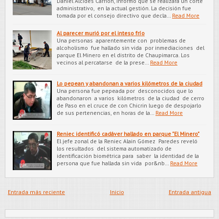
Daniel Alcides Carrión, informó que se realizará un corte
administrativo, en la actual gestión. La decisión fue
tomada por el consejo directivo que decla…
Read More
Al parecer murió por el inteso frío
Una personas aparentemente con problemas de
alcoholismo fue hallado sin vida por inmediaciones del
parque El Minero en el distrito de Chaupimarca. Los
vecinos al percatarse de la prese…
Read More
Lo pepean y abandonan a varios kilómetros de la ciudad
Una persona fue pepeada por desconocidos que lo
abandonaron a varios kilómetros de la ciudad de cerro
de Paso en el cruce de con Chicrin luego de despojarlo
de sus pertenencias, en horas de la…
Read More
Reniec identificó cadáver hallado en parque "El Minero"
El jefe zonal de la Reniec Alain Gómez Paredes reveló
los resultados del sistema automatizado de
identificación biométrica para saber la identidad de la
persona que fue hallada sin vida por&nb…
Read More
Entrada más reciente
Inicio
Entrada antigua