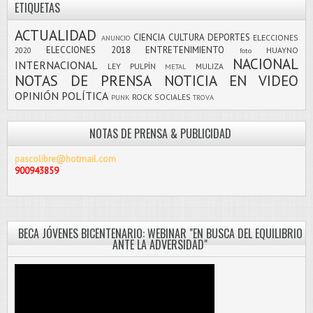
ETIQUETAS
ACTUALIDAD
CIENCIA
CULTURA
DEPORTES
ELECCIONES
ANUNCIO
ELECCIONES 2018
ENTRETENIMIENTO
2020
HUAYNO
foto
NACIONAL
INTERNACIONAL
LEY PULPÍN
MULIZA
METAL
NOTAS DE PRENSA
NOTICIA EN VIDEO
OPINIÓN
POLÍTICA
ROCK
SOCIALES
PUNK
TROVA
NOTAS DE PRENSA & PUBLICIDAD
pascolibre@hotmail.com
900943859
BECA JÓVENES BICENTENARIO: WEBINAR "EN BUSCA DEL EQUILIBRIO
ANTE LA ADVERSIDAD"