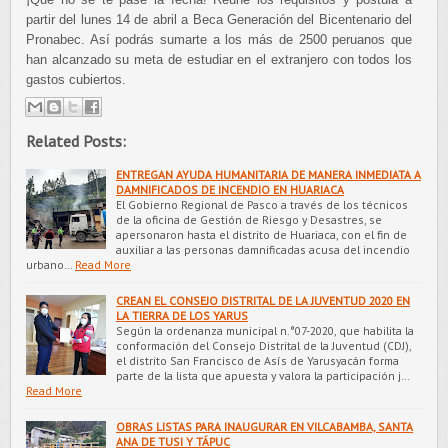
partir del lunes 14 de abril a Beca Generación del Bicentenario del
Pronabec. Así podrás sumarte a los más de 2500 peruanos que
han alcanzado su meta de estudiar en el extranjero con todos los
gastos cubiertos.
Related Posts:
ENTREGAN AYUDA HUMANITARIA DE MANERA INMEDIATA A
DAMNIFICADOS DE INCENDIO EN HUARIACA
El Gobierno Regional de Pasco a través de los técnicos
de la oficina de Gestión de Riesgo y Desastres, se
apersonaron hasta el distrito de Huariaca, con el fin de
auxiliar a las personas damnificadas acusa del incendio
urbano…
Read More
CREAN EL CONSEJO DISTRITAL DE LA JUVENTUD 2020 EN
LA TIERRA DE LOS YARUS
Según la ordenanza municipal n.°07-2020, que habilita la
conformación del Consejo Distrital de la Juventud (CDJ),
el distrito San Francisco de Asís de Yarusyacán forma
parte de la lista que apuesta y valora la participación j…
Read More
OBRAS LISTAS PARA INAUGURAR EN VILCABAMBA, SANTA
ANA DE TUSI Y TÁPUC