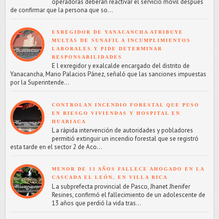
operadoras deberán reactivar el servicio móvil después
de confirmar que la persona que so...
EXREGIDOR DE YANACANCHA ATRIBUYE
MULTAS DE SUNAFIL A INCUMPLIMIENTOS
LABORALES Y PIDE DETERMINAR
RESPONSABILIDADES
E l exregidor y exalcalde encargado del distrito de
Yanacancha, Mario Palacios Pánez, señaló que las sanciones impuestas
por la Superintende...
CONTROLAN INCENDIO FORESTAL QUE PUSO
EN RIESGO VIVIENDAS Y HOSPITAL EN
HUARIACA
L a rápida intervención de autoridades y pobladores
permitió extinguir un incendio forestal que se registró
esta tarde en el sector 2 de Aco...
MENOR DE 13 AÑOS FALLECE AHOGADO EN LA
CASCADA EL LEÓN, EN VILLA RICA
L a subprefecta provincial de Pasco, Jhanet Jhenifer
Resines, confirmó el fallecimiento de un adolescente de
13 años que perdió la vida tras...