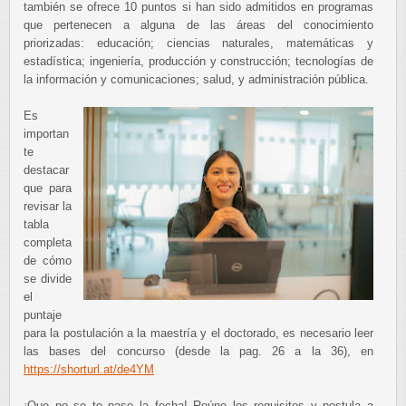
también se ofrece 10 puntos si han sido admitidos en programas
que pertenecen a alguna de las áreas del conocimiento
priorizadas: educación; ciencias naturales, matemáticas y
estadística; ingeniería, producción y construcción; tecnologías de
la información y comunicaciones; salud, y administración pública.
Es
importan
te
destacar
que para
revisar la
tabla
completa
de cómo
se divide
el
puntaje
para la postulación a la maestría y el doctorado, es necesario leer
las bases del concurso (desde la pag. 26 a la 36), en
https://shorturl.at/de4YM
¡Que no se te pase la fecha! Reúne los requisitos y postula a