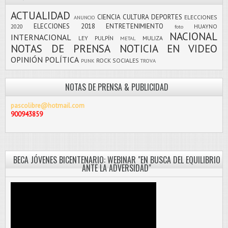
ACTUALIDAD
CIENCIA
CULTURA
DEPORTES
ELECCIONES
ANUNCIO
ELECCIONES 2018
ENTRETENIMIENTO
2020
HUAYNO
foto
NACIONAL
INTERNACIONAL
LEY PULPÍN
MULIZA
METAL
NOTAS DE PRENSA
NOTICIA EN VIDEO
OPINIÓN
POLÍTICA
ROCK
SOCIALES
PUNK
TROVA
NOTAS DE PRENSA & PUBLICIDAD
pascolibre@hotmail.com
900943859
BECA JÓVENES BICENTENARIO: WEBINAR "EN BUSCA DEL EQUILIBRIO
ANTE LA ADVERSIDAD"