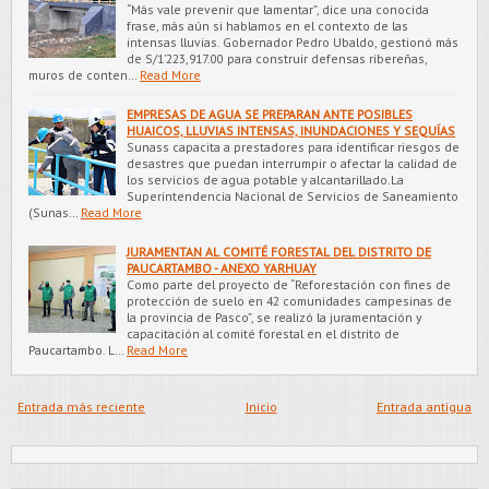
“Más vale prevenir que lamentar”, dice una conocida
frase, más aún si hablamos en el contexto de las
intensas lluvias. Gobernador Pedro Ubaldo, gestionó más
de S/1’223,917.00 para construir defensas ribereñas,
muros de conten…
Read More
EMPRESAS DE AGUA SE PREPARAN ANTE POSIBLES
HUAICOS, LLUVIAS INTENSAS, INUNDACIONES Y SEQUÍAS
Sunass capacita a prestadores para identificar riesgos de
desastres que puedan interrumpir o afectar la calidad de
los servicios de agua potable y alcantarillado.La
Superintendencia Nacional de Servicios de Saneamiento
(Sunas…
Read More
JURAMENTAN AL COMITÉ FORESTAL DEL DISTRITO DE
PAUCARTAMBO - ANEXO YARHUAY
Como parte del proyecto de “Reforestación con fines de
protección de suelo en 42 comunidades campesinas de
la provincia de Pasco”, se realizó la juramentación y
capacitación al comité forestal en el distrito de
Paucartambo. L…
Read More
Entrada más reciente
Inicio
Entrada antigua