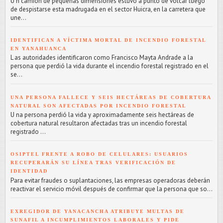
U n camión de pequeñas dimensiones estuvo a punto de volcar luego
de despistarse esta madrugada en el sector Huicra, en la carretera que
une...
IDENTIFICAN A VÍCTIMA MORTAL DE INCENDIO FORESTAL
EN YANAHUANCA
L as autoridades identificaron como Francisco Mayta Andrade a la
persona que perdió la vida durante el incendio forestal registrado en el
se...
UNA PERSONA FALLECE Y SEIS HECTÁREAS DE COBERTURA
NATURAL SON AFECTADAS POR INCENDIO FORESTAL
U na persona perdió la vida y aproximadamente seis hectáreas de
cobertura natural resultaron afectadas tras un incendio forestal
registrado ...
OSIPTEL FRENTE A ROBO DE CELULARES: USUARIOS
RECUPERARÁN SU LÍNEA TRAS VERIFICACIÓN DE
IDENTIDAD
Para evitar fraudes o suplantaciones, las empresas operadoras deberán
reactivar el servicio móvil después de confirmar que la persona que so...
EXREGIDOR DE YANACANCHA ATRIBUYE MULTAS DE
SUNAFIL A INCUMPLIMIENTOS LABORALES Y PIDE