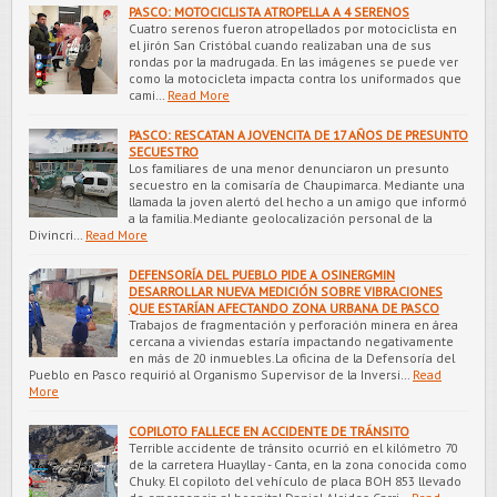
PASCO: MOTOCICLISTA ATROPELLA A 4 SERENOS
Cuatro serenos fueron atropellados por motociclista en
el jirón San Cristóbal cuando realizaban una de sus
rondas por la madrugada. En las imágenes se puede ver
como la motocicleta impacta contra los uniformados que
cami…
Read More
PASCO: RESCATAN A JOVENCITA DE 17 AÑOS DE PRESUNTO
SECUESTRO
Los familiares de una menor denunciaron un presunto
secuestro en la comisaría de Chaupimarca. Mediante una
llamada la joven alertó del hecho a un amigo que informó
a la familia.Mediante geolocalización personal de la
Divincri…
Read More
DEFENSORÍA DEL PUEBLO PIDE A OSINERGMIN
DESARROLLAR NUEVA MEDICIÓN SOBRE VIBRACIONES
QUE ESTARÍAN AFECTANDO ZONA URBANA DE PASCO
Trabajos de fragmentación y perforación minera en área
cercana a viviendas estaría impactando negativamente
en más de 20 inmuebles.La oficina de la Defensoría del
Pueblo en Pasco requirió al Organismo Supervisor de la Inversi…
Read
More
COPILOTO FALLECE EN ACCIDENTE DE TRÁNSITO
Terrible accidente de tránsito ocurrió en el kilómetro 70
de la carretera Huayllay - Canta, en la zona conocida como
Chuky. El copiloto del vehículo de placa BOH 853 llevado