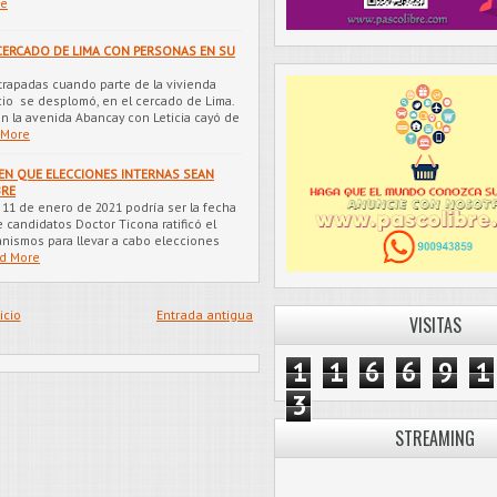
re
CERCADO DE LIMA CON PERSONAS EN SU
trapadas cuando parte de la vivienda
o se desplomó, en el cercado de Lima.
n la avenida Abancay con Leticia cayó de
 More
NEN QUE ELECCIONES INTERNAS SEAN
BRE
 11 de enero de 2021 podría ser la fecha
 candidatos Doctor Ticona ratificó el
nismos para llevar a cabo elecciones
d More
icio
Entrada antigua
VISITAS
1
1
6
6
9
1
3
STREAMING