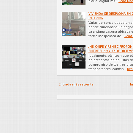
diario digital Pas…
Read Mo
VIVIENDA SE DESPLOMA EN 
INTERIOR
Varias personas quedaron a
donde funcionaba un negoci
La antigua casona ubicada e
forma inesperada de…
Read
JNE, ONPE Y RENIEC PROPO
ENTRE EL 19 Y 27 DE DICIEM
Igualmente, plantean que el
de presentación de listas de
compromiso de los tres orga
transparentes, confiab…
Rea
Entrada más reciente
In