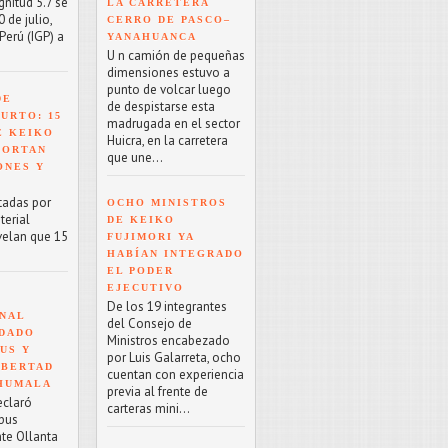
nitud 5.7 se
LA CARRETERA
 de julio,
CERRO DE PASCO–
Perú (IGP) a
YANAHUANCA
U n camión de pequeñas
dimensiones estuvo a
punto de volcar luego
DE
de despistarse esta
URTO: 15
madrugada en el sector
E KEIKO
Huicra, en la carretera
PORTAN
que une...
ONES Y
tadas por
OCHO MINISTROS
terial
DE KEIKO
velan que 15
FUJIMORI YA
HABÍAN INTEGRADO
EL PODER
EJECUTIVO
De los 19 integrantes
NAL
del Consejo de
NDADO
Ministros encabezado
US Y
por Luis Galarreta, ocho
IBERTAD
cuentan con experiencia
 HUMALA
previa al frente de
eclaró
carteras mini...
rpus
nte Ollanta