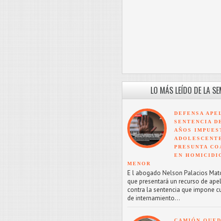
LO MÁS LEÍDO DE LA S
DEFENSA APE
SENTENCIA D
AÑOS IMPUES
ADOLESCENT
PRESUNTA CO
EN HOMICIDI
MENOR
E l abogado Nelson Palacios Mat
que presentará un recurso de ape
contra la sentencia que impone c
de internamiento...
CAMIÓN QUED