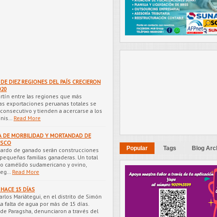
DE DIEZ REGIONES DEL PAÍS CRECIERON
020
artín entre las regiones que más
 las exportaciones peruanas totales se
consecutivo y tienden a acercarse a los
inis…
Read More
A DE MORBILIDAD Y MORTANDAD DE
USCO
Popular
Tags
Blog Arc
uardo de ganado serán construcciones
s pequeñas familias ganaderas. Un total
o camélido sudamericano y ovino,
teg…
Read More
HACE 15 DÍAS
rlos Mariátegui, en el distrito de Simón
la falta de agua por más de 15 días.
de Paragsha, denunciaron a través del