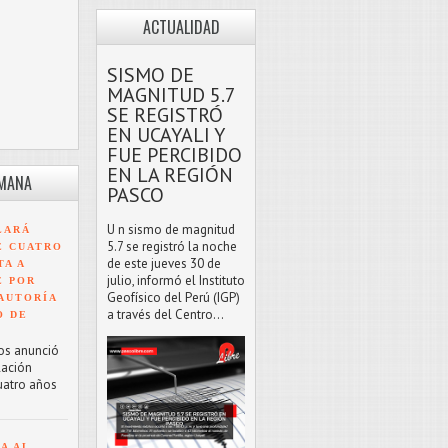
ACTUALIDAD
SISMO DE
MAGNITUD 5.7
SE REGISTRÓ
EN UCAYALI Y
FUE PERCIBIDO
EN LA REGIÓN
EMANA
PASCO
U n sismo de magnitud
LARÁ
5.7 se registró la noche
E CUATRO
de este jueves 30 de
TA A
julio, informó el Instituto
E POR
Geofísico del Perú (IGP)
AUTORÍA
a través del Centro...
O DE
os anunció
lación
uatro años
A AL