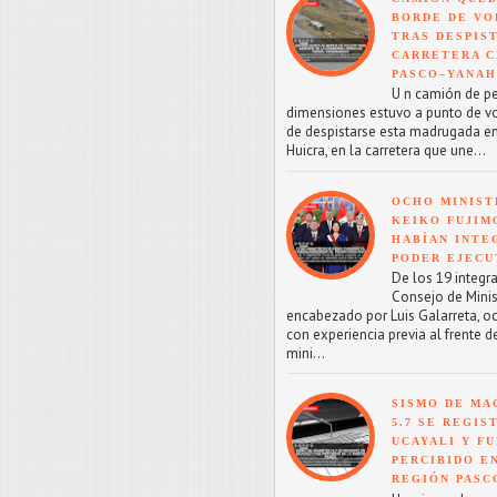
BORDE DE VO
TRAS DESPIS
CARRETERA C
PASCO–YANA
U n camión de p
dimensiones estuvo a punto de v
de despistarse esta madrugada en
Huicra, en la carretera que une...
OCHO MINIST
KEIKO FUJIM
HABÍAN INTE
PODER EJECU
De los 19 integr
Consejo de Minis
encabezado por Luis Galarreta, o
con experiencia previa al frente d
mini...
SISMO DE MA
5.7 SE REGIS
UCAYALI Y F
PERCIBIDO E
REGIÓN PASC