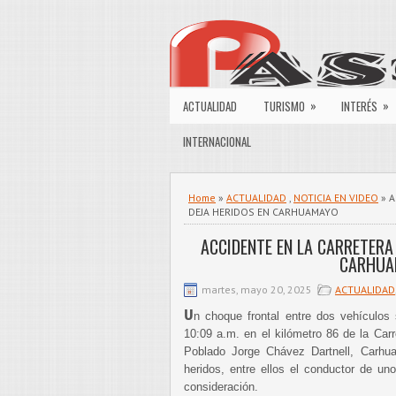
»
»
ACTUALIDAD
TURISMO
INTERÉS
INTERNACIONAL
Home
»
ACTUALIDAD
,
NOTICIA EN VIDEO
» A
DEJA HERIDOS EN CARHUAMAYO
ACCIDENTE EN LA CARRETERA
CARHUA
martes, mayo 20, 2025
ACTUALIDAD
U
n choque frontal entre dos vehículos
10:09 a.m. en el kilómetro 86 de la Carre
Poblado Jorge Chávez Dartnell, Carhu
heridos, entre ellos el conductor de un
consideración.