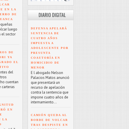
LCAR
TE EN LA
DIARIO DIGITAL
ERRO DE
HUANCA
equeñas
DEFENSA APELARÁ
olcar luego
SENTENCIA DE
 el sector
CUATRO AÑOS
IMPUESTA A
ADOLESCENTE POR
ROS DE
PRESUNTA
ORI YA
COAUTORÍA EN
GRADO EL
HOMICIDIO DE
TIVO
MENOR
antes del
E l abogado Nelson
tros
Palacios Matos anunció
cho cuentan
que presentará un
e carteras
recurso de apelación
contra la sentencia que
impone cuatro años de
internamiento...
GNITUD
TRÓ EN
UE
CAMIÓN QUEDA AL
N LA
BORDE DE VOLCAR
O
TRAS DESPISTE EN