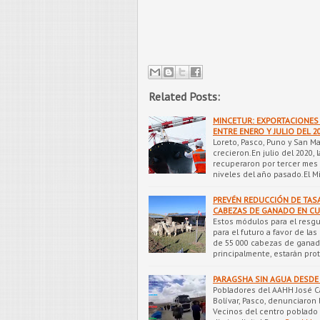
Related Posts:
MINCETUR: EXPORTACIONES 
ENTRE ENERO Y JULIO DEL 2
Loreto, Pasco, Puno y San M
crecieron.En julio del 2020,
recuperaron por tercer mes 
niveles del año pasado.El M
PREVÉN REDUCCIÓN DE TAS
CABEZAS DE GANADO EN C
Estos módulos para el resg
para el futuro a favor de la
de 55 000 cabezas de ganad
principalmente, estarán pro
PARAGSHA SIN AGUA DESDE 
Pobladores del AAHH José Ca
Bolívar, Pasco, denunciaron 
Vecinos del centro poblado 