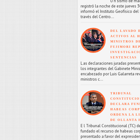
U n sismo de mag
registró la noche de este jueves 30
informó el Instituto Geofísico del 
través del Centro...
DEL LAVADO 
ACTIVOS AL H
MINISTROS D
FUJIMORI RE
INVESTIGACI
SENTENCIAS
L as declaraciones juradas presen
los integrantes del Gabinete Minis
encabezado por Luis Galarreta re
ministros c...
TRIBUNAL
CONSTITUCIO
DECLARA FU
HABEAS CORP
ORDENA LA L
DE OLLANTA
E l Tribunal Constitucional (TC) d
fundado el recurso de habeas co
presentado a favor del expreside