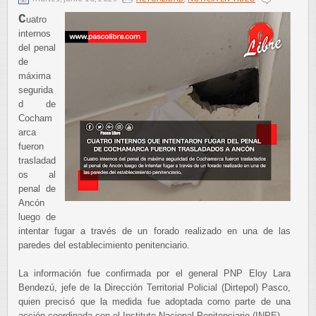
C
uatro
internos
del penal
de
máxima
segurida
d de
Cocham
arca
fueron
trasladad
os al
penal de
Ancón
luego de
intentar fugar a través de un forado realizado en una de las
paredes del establecimiento penitenciario.
La información fue confirmada por el general PNP Eloy Lara
Bendezú, jefe de la Dirección Territorial Policial (Dirtepol) Pasco,
quien precisó que la medida fue adoptada como parte de una
acción coordinada con el Instituto Nacional Penitenciario (INPE).