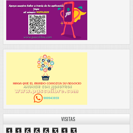
VISITAS
1
1
6
6
6
3
1
3