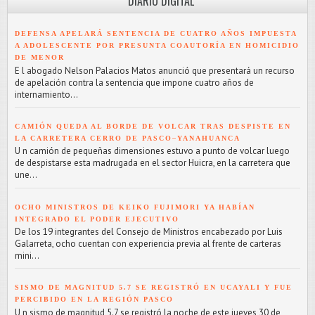
DIARIO DIGITAL
DEFENSA APELARÁ SENTENCIA DE CUATRO AÑOS IMPUESTA
A ADOLESCENTE POR PRESUNTA COAUTORÍA EN HOMICIDIO
DE MENOR
E l abogado Nelson Palacios Matos anunció que presentará un recurso
de apelación contra la sentencia que impone cuatro años de
internamiento...
CAMIÓN QUEDA AL BORDE DE VOLCAR TRAS DESPISTE EN
LA CARRETERA CERRO DE PASCO–YANAHUANCA
U n camión de pequeñas dimensiones estuvo a punto de volcar luego
de despistarse esta madrugada en el sector Huicra, en la carretera que
une...
OCHO MINISTROS DE KEIKO FUJIMORI YA HABÍAN
INTEGRADO EL PODER EJECUTIVO
De los 19 integrantes del Consejo de Ministros encabezado por Luis
Galarreta, ocho cuentan con experiencia previa al frente de carteras
mini...
SISMO DE MAGNITUD 5.7 SE REGISTRÓ EN UCAYALI Y FUE
PERCIBIDO EN LA REGIÓN PASCO
U n sismo de magnitud 5.7 se registró la noche de este jueves 30 de