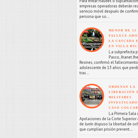
Para evitar fraudes o suplantacion
empresas operadoras deberán reac
servicio móvil después de confirm
persona que so...
MENOR DE 13
FALLECE AHO
LA CASCADA 
EN VILLA RIC
L a subprefecta p
Pasco, Jhanet Jhe
Resines, confirmó el fallecimient
adolescente de 13 años que perdi
tras...
ORDENAN LA
LIBERACIÓN 
MILITARES
INVESTIGADO
CASO COLCA
L a Primera Sala 
Apelaciones de la Corte Superior d
de Junín dispuso la libertad de oc
que cumplían prisión prevent...