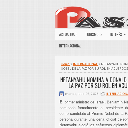
»
»
ACTUALIDAD
TURISMO
INTERÉS
INTERNACIONAL
Home
»
INTERNACIONAL
» NETANYAHU NOMI
NOBEL DE LA PAZ POR SU ROL EN ACUERDO
NETANYAHU NOMINA A DONALD 
LA PAZ POR SU ROL EN AC
martes, julio 08, 2025
INTERNACION
E
l primer ministro de Israel, Benjamín 
nominado formalmente al presidente 
como candidato al Premio Nobel de la P
persona durante una cena oficial celeb
Netanyahu elogió los esfuerzos diplomát