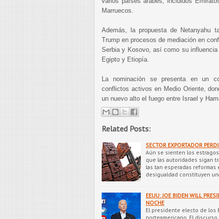
varios países árabes, incluidos Emirat
Marruecos.
Además, la propuesta de Netanyahu ta
Trump en procesos de mediación en confl
Serbia y Kosovo, así como su influencia 
Egipto y Etiopía.
La nominación se presenta en un con
conflictos activos en Medio Oriente, do
un nuevo alto el fuego entre Israel y Ham
Related Posts:
SECTOR EXPORTADOR PERDIÓ
Aún se sienten los estragos 
que las autoridades sigan t
las tan esperadas reformas e
desigualdad constituyen u
EEUU: JOE BIDEN WILL PRES
NOCHE
El presidente electo de los 
norteamericano. El discurso