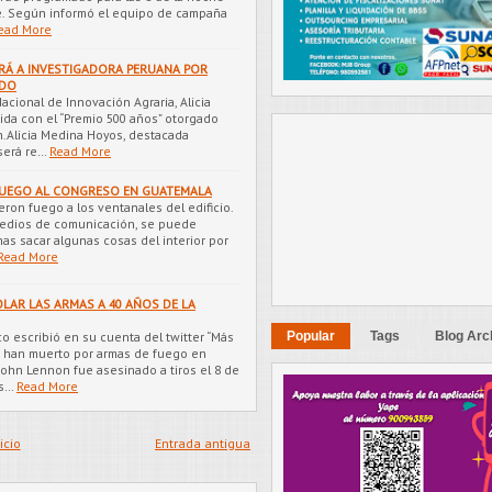
. Según informó el equipo de campaña
ead More
ARÁ A INVESTIGADORA PERUANA POR
ADO
Nacional de Innovación Agraria, Alicia
da con el “Premio 500 años” otorgado
n.Alicia Medina Hoyos, destacada
será re…
Read More
FUEGO AL CONGRESO EN GUATEMALA
ron fuego a los ventanales del edificio.
medios de comunicación, se puede
as sacar algunas cosas del interior por
Read More
LAR LAS ARMAS A 40 AÑOS DE LA
o escribió en su cuenta del twitter “Más
Popular
Tags
Blog Arc
s han muerto por armas de fuego en
ohn Lennon fue asesinado a tiros el 8 de
és…
Read More
icio
Entrada antigua