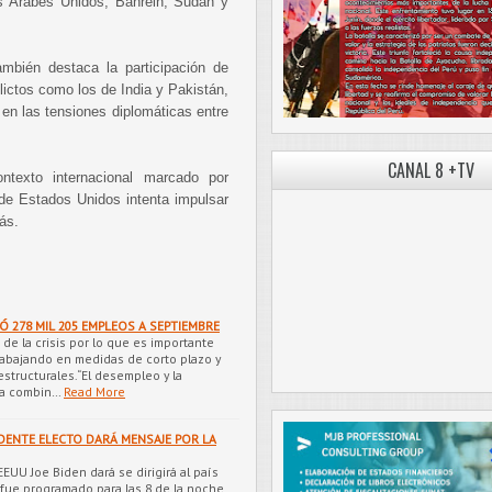
os Árabes Unidos, Bahréin, Sudán y
mbién destaca la participación de
ictos como los de India y Pakistán,
en las tensiones diplomáticas entre
CANAL 8 +TV
texto internacional marcado por
nde Estados Unidos intenta impulsar
ás.
 278 MIL 205 EMPLEOS A SEPTIEMBRE
de la crisis por lo que es importante
rabajando en medidas de corto plazo y
structurales.“El desempleo y la
na combin…
Read More
IDENTE ELECTO DARÁ MENSAJE POR LA
EEUU Joe Biden dará se dirigirá al país
 fue programado para las 8 de la noche