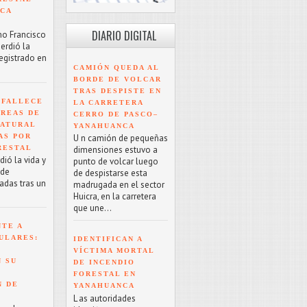
NCA
DIARIO DIGITAL
mo Francisco
erdió la
registrado en
CAMIÓN QUEDA AL
BORDE DE VOLCAR
TRAS DESPISTE EN
 FALLECE
LA CARRETERA
ÁREAS DE
CERRO DE PASCO–
NATURAL
YANAHUANCA
AS POR
U n camión de pequeñas
RESTAL
dimensiones estuvo a
ió la vida y
punto de volcar luego
 de
de despistarse esta
adas tras un
madrugada en el sector
Huicra, en la carretera
que une...
NTE A
ULARES:
IDENTIFICAN A
VÍCTIMA MORTAL
 SU
DE INCENDIO
FORESTAL EN
N DE
YANAHUANCA
L as autoridades