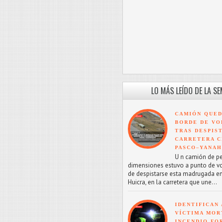
LO MÁS LEÍDO DE LA S
CAMIÓN QUED
BORDE DE VO
TRAS DESPIS
CARRETERA C
PASCO–YANA
U n camión de p
dimensiones estuvo a punto de v
de despistarse esta madrugada en
Huicra, en la carretera que une...
IDENTIFICAN 
VÍCTIMA MOR
INCENDIO FO