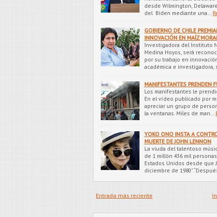
desde Wilmington, Delaware
del Biden mediante una…
R
GOBIERNO DE CHILE PREMI
INNOVACIÓN EN MAÍZ MOR
Investigadora del Instituto 
Medina Hoyos, será reconoci
por su trabajo en innovació
académica e investigadora, 
MANIFESTANTES PRENDEN 
Los manifestantes le prendie
En el vídeo publicado por 
apreciar un grupo de person
la ventanas. Miles de man…
YOKO ONO INSTA A CONTRO
MUERTE DE JOHN LENNON
La viuda del talentoso músic
de 1 millón 436 mil persona
Estados Unidos desde que J
diciembre de 1980”.“Despu
Entrada más reciente
In