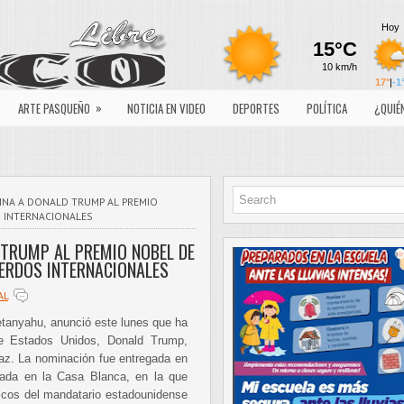
»
ARTE PASQUEÑO
NOTICIA EN VIDEO
DEPORTES
POLÍTICA
¿QUIÉ
NA A DONALD TRUMP AL PREMIO
S INTERNACIONALES
TRUMP AL PREMIO NOBEL DE
UERDOS INTERNACIONALES
AL
Netanyahu, anunció este lunes que ha
de Estados Unidos, Donald Trump,
az. La nominación fue entregada en
rada en la Casa Blanca, en la que
icos del mandatario estadounidense