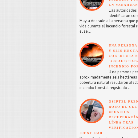
EN YANAHUA
L as autoridades
identificaron co
Mayta Andrade a la persona que p
vida durante el incendio forestal 
el se...
UNA PERSONA
Y SEIS HECT
COBERTURA 
SON AFECTAD
INCENDIO FO
U na persona perd
aproximadamente seis hectáreas
cobertura natural resultaron afect
incendio forestal registrado ...
OSIPTEL FRE
ROBO DE CEL
USUARIOS
RECUPERARÁN
LÍNEA TRAS
VERIFICACIÓ
IDENTIDAD