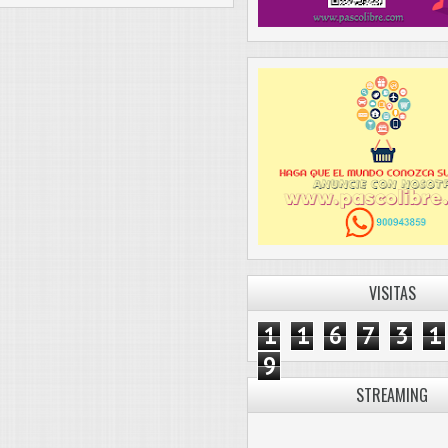
VISITAS
1
1
6
7
3
1
9
STREAMING