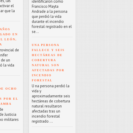
es, las
identificaron como
tivar el
Francisco Mayta
ar que la
Andrade a la persona
que perdió la vida
durante el incendio
forestal registrado en el
 AÑOS
se...
GADO EN
EL LEÓN,
A
UNA PERSONA
rovincial de
FALLECE Y SEIS
nifer
HECTÁREAS DE
o de un
COBERTURA
ó la vida
NATURAL SON
AFECTADAS POR
INCENDIO
FORESTAL
U na persona perdió la
DE OCHO
vida y
aproximadamente seis
S POR EL
hectáreas de cobertura
BAMBA
natural resultaron
de
afectadas tras un
e Justicia
incendio forestal
ho militares
registrado ...