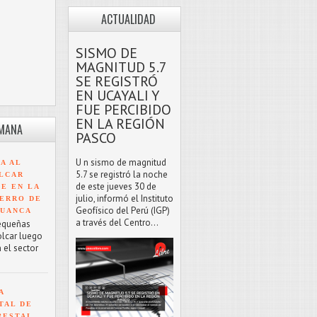
ACTUALIDAD
SISMO DE
MAGNITUD 5.7
SE REGISTRÓ
EN UCAYALI Y
FUE PERCIBIDO
EN LA REGIÓN
EMANA
PASCO
U n sismo de magnitud
A AL
5.7 se registró la noche
LCAR
de este jueves 30 de
TE EN LA
julio, informó el Instituto
ERRO DE
Geofísico del Perú (IGP)
HUANCA
a través del Centro...
equeñas
olcar luego
 el sector
A
TAL DE
RESTAL