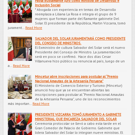
Paola Bustamante juró como ministra de Desarrollo e
Inclusión Social
* Abogada con experiencia en temas de Desarrollo
reemplaza a Liliana La Rosa e integra el grupo de 9
mujeres que forman parte del flamante gabinete Del
Solar. El presidente de la República, Martin Vizcarra, tomó
jurament…
Read More
SALVADOR DEL SOLAR JURAMENTARÁ COMO PRESIDENTE
DEL CONSEJO DE MINISTROS.
El Exministro de cultura Salvador del Solar será el nuevo
Presidente del Consejo de Ministro. La juramentación
será en poco se confirmó. Hace dos días Cesar
Villanueva hizo público su renuncia al país, luego de un
a…
Read More
Mincetur abre inscripciones para postular al “Premio
Nacional Amautas de la Artesanía Peruana”
El Ministerio de Comercio Exterior y Turismo (Mincetur)
anunció hoy que ya se encuentran abiertas las
inscripciones para postular al “Premio Nacional Amautas
de la Artesanía Peruana”, uno de los reconocimientos
más importan…
Read More
PRESIDENTE VIZCARRA TOMÓ JURAMENTO A GABINETE
MINISTERIAL QUE ENCABEZA SALVADOR DEL SOLAR
Ceremonia protocolar se llevó a cabo esta tarde en el
Gran Comedor de Palacio de Gobierno. Gabinete que
lidera Salvador del Solar lo integran nueve ministras. El