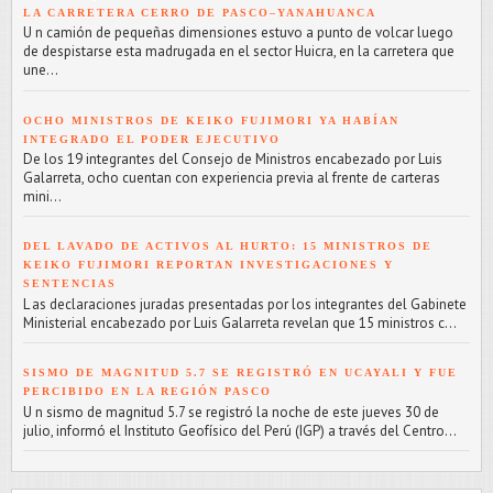
LA CARRETERA CERRO DE PASCO–YANAHUANCA
U n camión de pequeñas dimensiones estuvo a punto de volcar luego
de despistarse esta madrugada en el sector Huicra, en la carretera que
une...
OCHO MINISTROS DE KEIKO FUJIMORI YA HABÍAN
INTEGRADO EL PODER EJECUTIVO
De los 19 integrantes del Consejo de Ministros encabezado por Luis
Galarreta, ocho cuentan con experiencia previa al frente de carteras
mini...
DEL LAVADO DE ACTIVOS AL HURTO: 15 MINISTROS DE
KEIKO FUJIMORI REPORTAN INVESTIGACIONES Y
SENTENCIAS
L as declaraciones juradas presentadas por los integrantes del Gabinete
Ministerial encabezado por Luis Galarreta revelan que 15 ministros c...
SISMO DE MAGNITUD 5.7 SE REGISTRÓ EN UCAYALI Y FUE
PERCIBIDO EN LA REGIÓN PASCO
U n sismo de magnitud 5.7 se registró la noche de este jueves 30 de
julio, informó el Instituto Geofísico del Perú (IGP) a través del Centro...