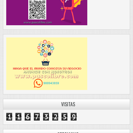
VISITAS
1
1
6
7
3
2
5
9