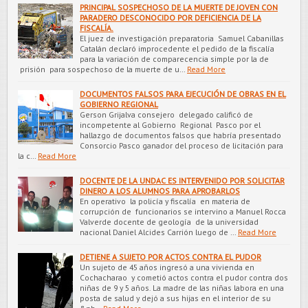
PRINCIPAL SOSPECHOSO DE LA MUERTE DE JOVEN CON
PARADERO DESCONOCIDO POR DEFICIENCIA DE LA
FISCALÍA.
El juez de investigación preparatoria Samuel Cabanillas
Catalán declaró improcedente el pedido de la fiscalía
para la variación de comparecencia simple por la de
prisión para sospechoso de la muerte de u…
Read More
DOCUMENTOS FALSOS PARA EJECUCIÓN DE OBRAS EN EL
GOBIERNO REGIONAL
Gerson Grijalva consejero delegado calificó de
incompetente al Gobierno Regional Pasco por el
hallazgo de documentos falsos que habría presentado
Consorcio Pasco ganador del proceso de licitación para
la c…
Read More
DOCENTE DE LA UNDAC ES INTERVENIDO POR SOLICITAR
DINERO A LOS ALUMNOS PARA APROBARLOS
En operativo la policía y fiscalía en materia de
corrupción de funcionarios se intervino a Manuel Rocca
Valverde docente de geología de la universidad
nacional Daniel Alcides Carrión luego de …
Read More
DETIENE A SUJETO POR ACTOS CONTRA EL PUDOR
Un sujeto de 45 años ingresó a una vivienda en
Cochacharao y cometió actos contra el pudor contra dos
niñas de 9 y 5 años. La madre de las niñas labora en una
posta de salud y dejó a sus hijas en el interior de su