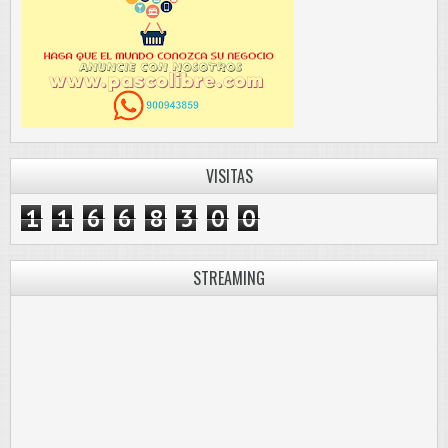
VISITAS
1
1
6
6
8
3
0
0
STREAMING