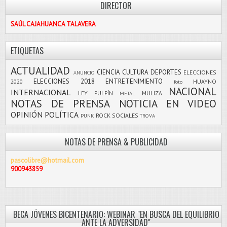
DIRECTOR
SAÚL CAJAHUANCA TALAVERA
ETIQUETAS
ACTUALIDAD
CIENCIA
CULTURA
DEPORTES
ELECCIONES
ANUNCIO
ELECCIONES 2018
ENTRETENIMIENTO
2020
HUAYNO
foto
NACIONAL
INTERNACIONAL
LEY PULPÍN
MULIZA
METAL
NOTAS DE PRENSA
NOTICIA EN VIDEO
OPINIÓN
POLÍTICA
ROCK
SOCIALES
PUNK
TROVA
NOTAS DE PRENSA & PUBLICIDAD
pascolibre@hotmail.com
900943859
BECA JÓVENES BICENTENARIO: WEBINAR "EN BUSCA DEL EQUILIBRIO
ANTE LA ADVERSIDAD"