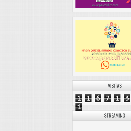
VISITAS
1
1
6
7
1
3
1
STREAMING