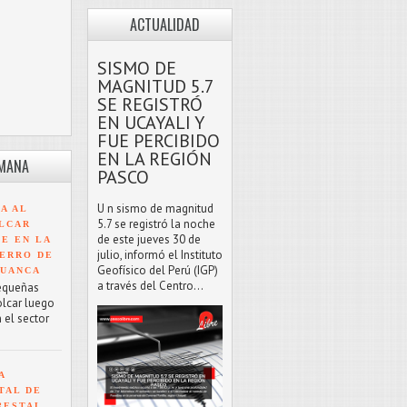
ACTUALIDAD
SISMO DE
MAGNITUD 5.7
SE REGISTRÓ
EN UCAYALI Y
FUE PERCIBIDO
EN LA REGIÓN
EMANA
PASCO
U n sismo de magnitud
A AL
5.7 se registró la noche
LCAR
de este jueves 30 de
TE EN LA
julio, informó el Instituto
ERRO DE
Geofísico del Perú (IGP)
HUANCA
a través del Centro...
equeñas
olcar luego
 el sector
A
TAL DE
RESTAL