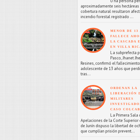
U na persona perd
aproximadamente seis hectáreas
cobertura natural resultaron afect
incendio forestal registrado ...
MENOR DE 13
FALLECE AHO
LA CASCADA 
EN VILLA RIC
L a subprefecta p
Pasco, Jhanet Jhe
Resines, confirmó el fallecimient
adolescente de 13 años que perdi
tras...
ORDENAN LA
LIBERACIÓN 
MILITARES
INVESTIGADO
CASO COLCA
L a Primera Sala 
Apelaciones de la Corte Superior d
de Junín dispuso la libertad de oc
que cumplían prisión prevent...