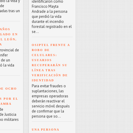
ió la vida y
identificaron como
 de
Francisco Mayta
adas tras un
Andrade a la persona
que perdió la vida
durante el incendio
forestal registrado en el
 AÑOS
se...
GADO EN
EL LEÓN,
A
OSIPTEL FRENTE A
rovincial de
ROBO DE
nifer
CELULARES:
o de un
USUARIOS
ó la vida
RECUPERARÁN SU
LÍNEA TRAS
VERIFICACIÓN DE
IDENTIDAD
Para evitar fraudes o
DE OCHO
suplantaciones, las
empresas operadoras
S POR EL
deberán reactivar el
BAMBA
servicio móvil después
de
de confirmar que la
e Justicia
persona que so...
ho militares
UNA PERSONA