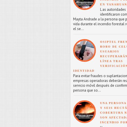
EN YANAHUA
L as autoridades
identificaron co
Mayta Andrade a la persona que p
vida durante el incendio forestal 
el se...
OSIPTEL FRE
ROBO DE CEL
USUARIOS
RECUPERARÁN
LÍNEA TRAS
VERIFICACIÓ
IDENTIDAD
Para evitar fraudes o suplantacion
empresas operadoras deberán reac
servicio móvil después de confirm
persona que so...
UNA PERSONA
Y SEIS HECT
COBERTURA 
SON AFECTAD
INCENDIO FO