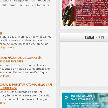
 podrá interponer los recursos
ro del plazo de ley, conforme al
OR
CANAL 8 +TV
ctoral de la universidad nacional Daniel
a medios locales dando a conocer los
ceso de votación para elección de las
…
Read More
LEVAN MÁQUINAS DE CARNICERÍA
E 10 MIL DÓLARES
a, denunció que un negocio familiar
incuentes en horas de la madrugada, en
evista con Pasco Libre manifestó que
ad More
CARAL EL MINCETUR OTORGA SELLO SAFE
L – BARRANCA
en la Ciudad Sagrada de Caral, el
ior y Turismo (Mincetur) otorgó el sello
 Destino Caral – Barranca, en la región
More