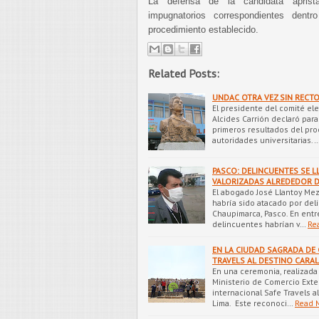
La defensa de la candidata aprista
impugnatorios correspondientes dent
procedimiento establecido.
Related Posts:
UNDAC OTRA VEZ SIN RECT
El presidente del comité ele
Alcides Carrión declaró par
primeros resultados del pro
autoridades universitarias.
PASCO: DELINCUENTES SE L
VALORIZADAS ALREDEDOR D
El abogado José Llantoy Mez
habría sido atacado por del
Chaupimarca, Pasco. En entr
delincuentes habrían v…
Re
EN LA CIUDAD SAGRADA DE 
TRAVELS AL DESTINO CARA
En una ceremonia, realizada 
Ministerio de Comercio Exter
internacional Safe Travels al
Lima. Este reconoci…
Read 