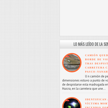
LO MÁS LEÍDO DE LA S
CAMIÓN QUED
BORDE DE VO
TRAS DESPIS
CARRETERA C
PASCO–YANA
U n camión de p
dimensiones estuvo a punto de v
de despistarse esta madrugada en
Huicra, en la carretera que une...
IDENTIFICAN 
VÍCTIMA MOR
INCENDIO FO