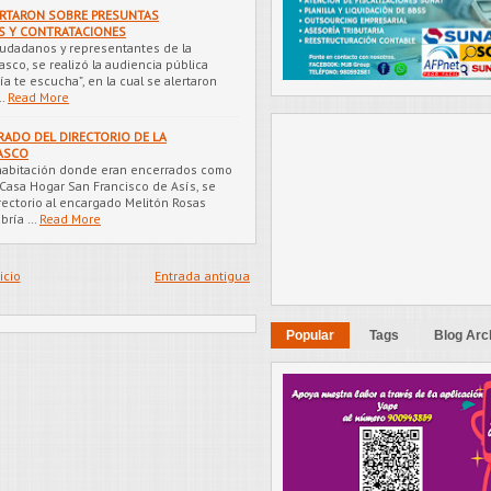
ERTARON SOBRE PRESUNTAS
S Y CONTRATACIONES
ciudadanos y representantes de la
asco, se realizó la audiencia pública
ría te escucha”, en la cual se alertaron
…
Read More
RADO DEL DIRECTORIO DE LA
PASCO
habitación donde eran encerrados como
 Casa Hogar San Francisco de Asís, se
irectorio al encargado Melitón Rosas
bría …
Read More
icio
Entrada antigua
Popular
Tags
Blog Arc