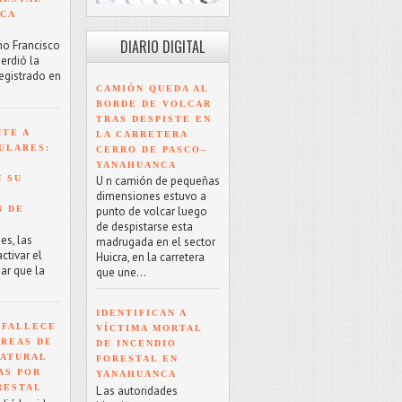
NCA
DIARIO DIGITAL
mo Francisco
erdió la
registrado en
CAMIÓN QUEDA AL
BORDE DE VOLCAR
TRAS DESPISTE EN
NTE A
LA CARRETERA
ULARES:
CERRO DE PASCO–
YANAHUANCA
 SU
U n camión de pequeñas
dimensiones estuvo a
N DE
punto de volcar luego
de despistarse esta
es, las
madrugada en el sector
tivar el
Huicra, en la carretera
ar que la
que une...
IDENTIFICAN A
 FALLECE
VÍCTIMA MORTAL
ÁREAS DE
DE INCENDIO
NATURAL
FORESTAL EN
AS POR
YANAHUANCA
RESTAL
L as autoridades