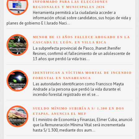
INFORMADO PARA LAS ELECCIONES
REGIONALES Y MUNICIPALES 2026
Herramienta permitirá a la ciudadanía acceder a
información oficial sobre candidatos, sus hojas de vida y
planes de gobierno E l Jurado Naci...
MENOR DE 13 AÑOS FALLECE AHOGADO EN LA
CASCADA EL LEÓN, EN VILLA RICA
L a subprefecta provincial de Pasco, Jhanet Jhenifer
Resines, confirmó el fallecimiento de un adolescente de
13 años que perdió la vida tras...
IDENTIFICAN A VÍCTIMA MORTAL DE INCENDIO
FORESTAL EN YANAHUANCA
L as autoridades identificaron como Francisco Mayta
Andrade a la persona que perdió la vida durante el
incendio forestal registrado en el se...
SUELDO MÍNIMO SUBIRÍA A S/ 1.300 EN DOS
ETAPAS, ANUNCIA EL MEF
E l ministro de Economía y Finanzas, Elmer Cuba, anunció
que la Remuneración Mínima Vital será incrementada
hasta S/ 1.300, mediante dos aum...