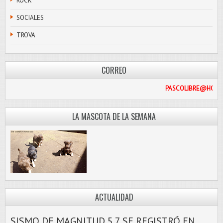
ROCK
SOCIALES
TROVA
CORREO
PASCO
LA MASCOTA DE LA SEMANA
ACTUALIDAD
SISMO DE MAGNITUD 5.7 SE REGISTRÓ EN